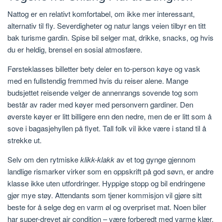
Nattog er en relativt komfortabel, om ikke mer interessant,
alternativ til fly. Severdigheter og natur langs veien tilbyr en titt
bak turisme gardin. Spise bil selger mat, drikke, snacks, og hvis
du er heldig, brensel en sosial atmosfære.
Førsteklasses billetter bety deler en to-person køye og vask
med en fullstendig fremmed hvis du reiser alene. Mange
budsjettet reisende velger de annenrangs sovende tog som
består av rader med køyer med personvern gardiner. Den
øverste køyer er litt billigere enn den nedre, men de er litt som å
sove i bagasjehyllen på flyet. Tall folk vil ikke være i stand til å
strekke ut.
Selv om den rytmiske
klikk-klakk
av et tog gynge gjennom
landlige rismarker virker som en oppskrift på god søvn, er andre
klasse ikke uten utfordringer. Hyppige stopp og bil endringene
gjør mye støy. Attendants som tjener kommisjon vil gjøre sitt
beste for å selge deg en varm øl og overpriset mat. Noen biler
har super-drevet air condition – være forberedt med varme klær.