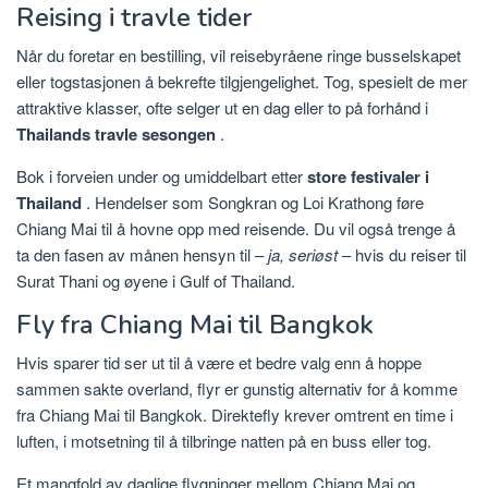
Reising i travle tider
Når du foretar en bestilling, vil reisebyråene ringe busselskapet
eller togstasjonen å bekrefte tilgjengelighet. Tog, spesielt de mer
attraktive klasser, ofte selger ut en dag eller to på forhånd i
Thailands travle sesongen
.
Bok i forveien under og umiddelbart etter
store festivaler i
Thailand
. Hendelser som Songkran og Loi Krathong føre
Chiang Mai til å hovne opp med reisende. Du vil også trenge å
ta den fasen av månen hensyn til –
ja, seriøst
– hvis du reiser til
Surat Thani og øyene i Gulf of Thailand.
Fly fra Chiang Mai til Bangkok
Hvis sparer tid ser ut til å være et bedre valg enn å hoppe
sammen sakte overland, flyr er gunstig alternativ for å komme
fra Chiang Mai til Bangkok. Direktefly krever omtrent en time i
luften, i motsetning til å tilbringe natten på en buss eller tog.
Et mangfold av daglige flygninger mellom Chiang Mai og