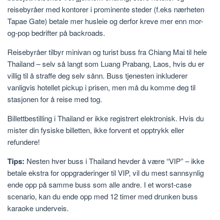
reisebyråer med kontorer i prominente steder (f.eks nærheten
Tapae Gate) betale mer husleie og derfor kreve mer enn mor-
og-pop bedrifter på backroads.
Reisebyråer tilbyr minivan og turist buss fra Chiang Mai til hele
Thailand – selv så langt som Luang Prabang, Laos, hvis du er
villig til å straffe deg selv sånn. Buss tjenesten inkluderer
vanligvis hotellet pickup i prisen, men må du komme deg til
stasjonen for å reise med tog.
Billettbestilling i Thailand er ikke registrert elektronisk. Hvis du
mister din fysiske billetten, ikke forvent et opptrykk eller
refundere!
Tips:
Nesten hver buss i Thailand hevder å være “VIP” – ikke
betale ekstra for oppgraderinger til VIP, vil du mest sannsynlig
ende opp på samme buss som alle andre. I et worst-case
scenario, kan du ende opp med 12 timer med drunken buss
karaoke underveis.