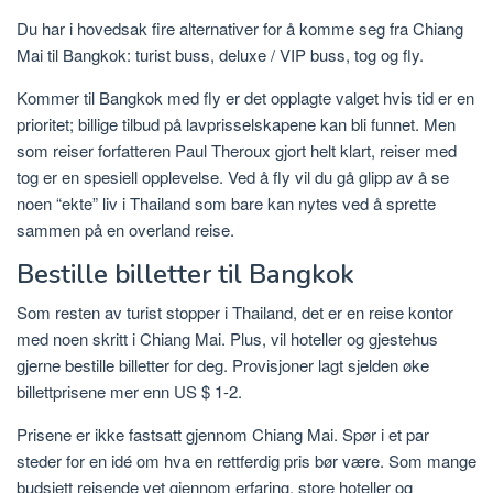
Du har i hovedsak fire alternativer for å komme seg fra Chiang
Mai til Bangkok: turist buss, deluxe / VIP buss, tog og fly.
Kommer til Bangkok med fly er det opplagte valget hvis tid er en
prioritet; billige tilbud på lavprisselskapene kan bli funnet. Men
som reiser forfatteren Paul Theroux gjort helt klart, reiser med
tog er en spesiell opplevelse. Ved å fly vil du gå glipp av å se
noen “ekte” liv i Thailand som bare kan nytes ved å sprette
sammen på en overland reise.
Bestille billetter til Bangkok
Som resten av turist stopper i Thailand, det er en reise kontor
med noen skritt i Chiang Mai. Plus, vil hoteller og gjestehus
gjerne bestille billetter for deg. Provisjoner lagt sjelden øke
billettprisene mer enn US $ 1-2.
Prisene er ikke fastsatt gjennom Chiang Mai. Spør i et par
steder for en idé om hva en rettferdig pris bør være. Som mange
budsjett reisende vet gjennom erfaring, store hoteller og