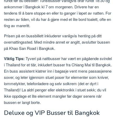
rundt før du bestiller! Turistbusser vanligvis drar rundt 18:30 og
ankommer i Bangkok kl 7 om morgenen. Drivere har en
tendens til å bare stoppe en eller to ganger i løpet av natten. For
resten av tiden, vil du har å gjøre med et lite bord toalett, ofte en
ting av mareritt.
Prisen på en bussbillett inkluderer vanligvis henting på ditt
overnattingssted. Med mindre annet er angitt, avslutter bussen
på Khao San Road i Bangkok.
Viktig Tips:
Tyveri på nattbusser har vært en pågående svindel
i Thailand for et tiår, inkludert busser fra Chiang Mai til Bangkok.
En buss assistent klatrer inn i bagasje vent mens passasjerene
sover, og leter igjennom stuet poser for elementer som kniver,
lommelykter, telefonladere og selv solkrem (det er dyrt i
Thailand)! La aldri penger eller elektronikk i stuet sekk; du vil
ikke oppdage et lite element mangler før dager senere når
bussen er langt borte.
Deluxe og VIP Busser til Bangkok