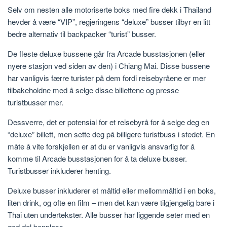
Selv om nesten alle motoriserte boks med fire dekk i Thailand
hevder å være “VIP”, regjeringens “deluxe” busser tilbyr en litt
bedre alternativ til backpacker “turist” busser.
De fleste deluxe bussene går fra Arcade busstasjonen (eller
nyere stasjon ved siden av den) i Chiang Mai. Disse bussene
har vanligvis færre turister på dem fordi reisebyråene er mer
tilbakeholdne med å selge disse billettene og presse
turistbusser mer.
Dessverre, det er potensial for et reisebyrå for å selge deg en
“deluxe” billett, men sette deg på billigere turistbuss i stedet. En
måte å vite forskjellen er at du er vanligvis ansvarlig for å
komme til Arcade busstasjonen for å ta deluxe busser.
Turistbusser inkluderer henting.
Deluxe busser inkluderer et måltid eller mellommåltid i en boks,
liten drink, og ofte en film – men det kan være tilgjengelig bare i
Thai uten undertekster. Alle busser har liggende seter med en
god del benplass.