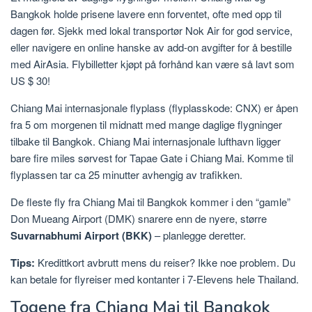
Bangkok holde prisene lavere enn forventet, ofte med opp til
dagen før. Sjekk med lokal transportør Nok Air for god service,
eller navigere en online hanske av add-on avgifter for å bestille
med AirAsia. Flybilletter kjøpt på forhånd kan være så lavt som
US $ 30!
Chiang Mai internasjonale flyplass (flyplasskode: CNX) er åpen
fra 5 om morgenen til midnatt med mange daglige flygninger
tilbake til Bangkok. Chiang Mai internasjonale lufthavn ligger
bare fire miles sørvest for Tapae Gate i Chiang Mai. Komme til
flyplassen tar ca 25 minutter avhengig av trafikken.
De fleste fly fra Chiang Mai til Bangkok kommer i den “gamle”
Don Mueang Airport (DMK) snarere enn de nyere, større
Suvarnabhumi Airport (BKK)
– planlegge deretter.
Tips:
Kredittkort avbrutt mens du reiser? Ikke noe problem. Du
kan betale for flyreiser med kontanter i 7-Elevens hele Thailand.
Togene fra Chiang Mai til Bangkok