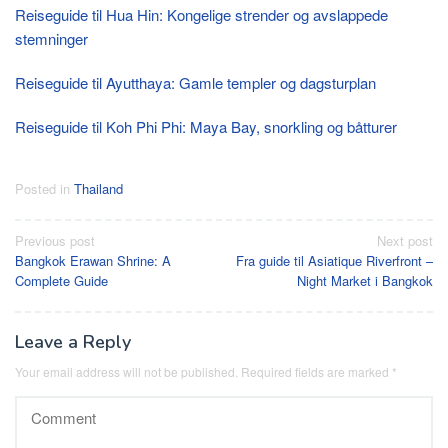
Reiseguide til Hua Hin: Kongelige strender og avslappede
stemninger
Reiseguide til Ayutthaya: Gamle templer og dagsturplan
Reiseguide til Koh Phi Phi: Maya Bay, snorkling og båtturer
Posted in
Thailand
Post
Previous post
Next post
Bangkok Erawan Shrine: A
Fra guide til Asiatique Riverfront –
navigation
Complete Guide
Night Market i Bangkok
Leave a Reply
Your email address will not be published.
Required fields are marked
*