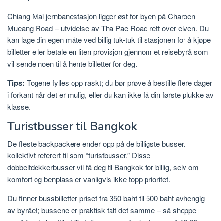
Chiang Mai jernbanestasjon ligger øst for byen på Charoen
Mueang Road – utvidelse av Tha Pae Road rett over elven. Du
kan lage din egen måte ved billig tuk-tuk til stasjonen for å kjøpe
billetter eller betale en liten provisjon gjennom et reisebyrå som
vil sende noen til å hente billetter for deg.
Tips:
Togene fylles opp raskt; du bør prøve å bestille flere dager
i forkant når det er mulig, eller du kan ikke få din første plukke av
klasse.
Turistbusser til Bangkok
De fleste backpackere ender opp på de billigste busser,
kollektivt referert til som “turistbusser.” Disse
dobbeltdekkerbusser vil få deg til Bangkok for billig, selv om
komfort og benplass er vanligvis ikke topp prioritet.
Du finner bussbilletter priset fra 350 baht til 500 baht avhengig
av byrået; bussene er praktisk talt det samme – så shoppe