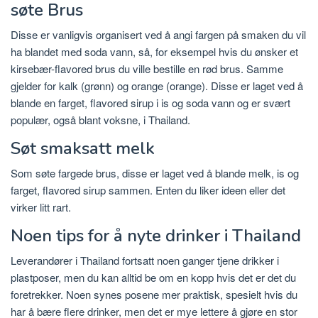
søte Brus
Disse er vanligvis organisert ved å angi fargen på smaken du vil
ha blandet med soda vann, så, for eksempel hvis du ønsker et
kirsebær-flavored brus du ville bestille en rød brus. Samme
gjelder for kalk (grønn) og orange (orange). Disse er laget ved å
blande en farget, flavored sirup i is og soda vann og er svært
populær, også blant voksne, i Thailand.
Søt smaksatt melk
Som søte fargede brus, disse er laget ved å blande melk, is og
farget, flavored sirup sammen. Enten du liker ideen eller det
virker litt rart.
Noen tips for å nyte drinker i Thailand
Leverandører i Thailand fortsatt noen ganger tjene drikker i
plastposer, men du kan alltid be om en kopp hvis det er det du
foretrekker. Noen synes posene mer praktisk, spesielt hvis du
har å bære flere drinker, men det er mye lettere å gjøre en stor