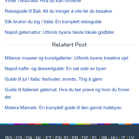
Vinter i Australia: Hva du kan forvente
Reiseguide til Bali: Alt du trenger å vite før du besøker
Slik bruker du tog i Italia: En komplett reiseguide
Napoli gatemattur: Utforsk byens beste lokale godbiter
Relatert Post
Milanos museer og kunstgallerier: Utforsk byens kreative sjel
Napoli kaffe- og dessertguide: En søt side av byen
Guide til jul i Italia: festivaler, events, Ting å gjøre
Guide til italiensk gatemat: Hva du bør prøve og hvor du finner
det
Matera Marvels: En komplett guide til den gamle hulebyen
BG
/
CS
/
DA
/
NL
/
ET
/
EN
/
FI
/
FR
/
DE
/
EL
/
IW
/
HU
/
IT
/
LV