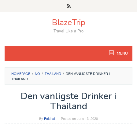
Skip
to
content
BlazeTrip
Travel Like a Pro
MENU
HOMEPAGE
/
NO
/
THAILAND
/
DEN VANLIGSTE DRINKER I
THAILAND
Den vanligste Drinker i
Thailand
By
Faishal
Posted on
June 13, 2020