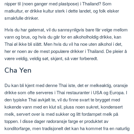
nipper til (noen ganger med plastpose) i Thailand? Som
matkultur, er drikke kultur sterk i dette landet, og folk elsker
smakfulle drinker.
Hvis du har gatemat, vil du sannsynligvis bare får velge mellom
vann og brus, og hvis du går for en alkoholholdig drikke, kan
Thai øl ikke bli slått. Men hvis du vil ha noe uten alkohol i det,
her er noen av de mest populære drikker i Thailand. De pleier å
være veldig, veldig søt, skjønt, så vær forberedt.
Cha Yen
Du kan bli kjent med denne Thai iste, det er melkeaktig, oransje
drikke som ofte serveres i Thai restauranter i USA og Europa. I
den typiske Thai avkjølt te, vil du finne svart te brygget med
kokende vann med en klut sil, pluss noen sukret, kondensert
melk, servert over is med sukker og litt fordampet melk på
toppen. I disse dager rødoransje farge er produktet av
konditorfarge, men tradisjonelt det kan ha kommet fra en naturlig