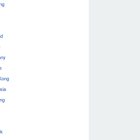
ng
nd
e
any
e
Kong
sia
ing
ok