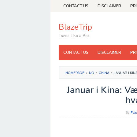
Skip
CONTACT US
DISCLAIMER
PR
to
content
BlazeTrip
Travel Like a Pro
CONTACT US
DISCLAIMER
PR
HOMEPAGE
/
NO
/
CHINA
/
JANUAR I KIN
Januar i Kina: Væ
hv
By
Fais