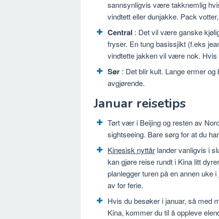
sannsynligvis være takknemlig hvis
vindtett eller dunjakke. Pack votter, l
Central
: Det vil være ganske kjøli
fryser. En tung basissjikt (f.eks j
vindtette jakken vil være nok. Hvis 
Sør
: Det blir kult. Lange ermer og 
avgjørende.
Januar reisetips
Tørt vær i Beijing og resten av Nord
sightseeing. Bare sørg for at du har
Kinesisk nyttår
lander vanligvis i s
kan gjøre reise rundt i Kina litt dyrer
planlegger turen på en annen uke i
av for ferie.
Hvis du besøker i januar, så med min
Kina, kommer du til å oppleve elend