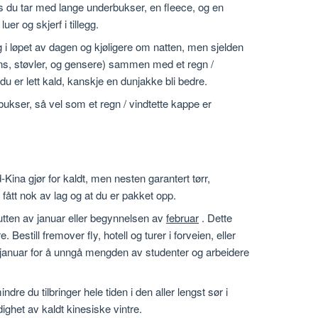
 du tar med lange underbukser, en fleece, og en
uer og skjerf i tillegg.
g i løpet av dagen og kjøligere om natten, men sjelden
eans, støvler, og gensere) sammen med et regn /
du er lett kald, kanskje en dunjakke bli bedre.
bukser, så vel som et regn / vindtette kappe er
-Kina gjør for kaldt, men nesten garantert tørr,
 fått nok av lag og at du er pakket opp.
lutten av januar eller begynnelsen av
februar
. Dette
e. Bestill fremover fly, hotell og turer i forveien, eller
 januar for å unngå mengden av studenter og arbeidere
dre du tilbringer hele tiden i den aller lengst sør i
ighet av kaldt kinesiske vintre.