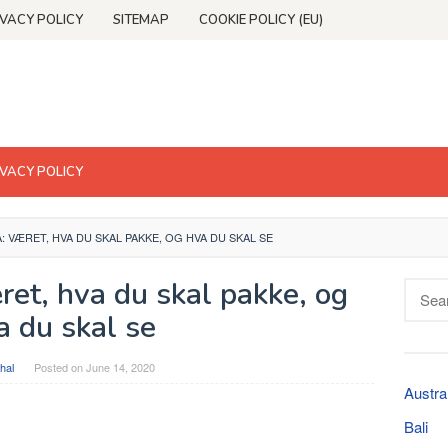
IVACY POLICY
SITEMAP
COOKIE POLICY (EU)
IVACY POLICY
A: VÆRET, HVA DU SKAL PAKKE, OG HVA DU SKAL SE
ret, hva du skal pakke, og
Searc
for:
a du skal se
hal
Posted on
June 14, 2020
Austra
Bali