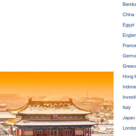
Bandu
China
Egypt
Engla
Franc
Germ
Greec
Hong 
Indone
Invest
Italy
Japan
Lomb