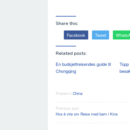
Share this:
Facebook
Tweet
Whats
Related posts:
En budsjettreisendes guide til
Topp 
Chongqing
besøk
Posted in
China
Post
Previous post
Hva å vite om Reise med barn i Kina
navigation