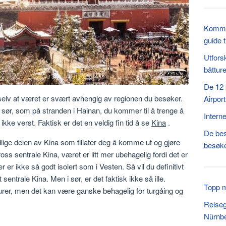
Komme 
guide t
Utfors
båttur
De 12 
 selv at været er svært avhengig av regionen du besøker.
Airport
i sør, som på stranden i Hainan, du kommer til å trenge å
Interne
kke verst. Faktisk er det en veldig fin tid å se
Kina
.
De bes
dlige delen av Kina som tillater deg å komme ut og gjøre
besøk
oss sentrale Kina, været er litt mer ubehagelig fordi det er
 er ikke så godt isolert som i Vesten. Så vil du definitivt
entrale Kina. Men i sør, er det faktisk ikke så ille.
Topp m
aturer, men det kan være ganske behagelig for turgåing og
Reiseg
Nürnbe