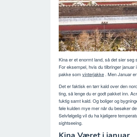
Kina er et enormt land, så det sier seg
For eksempel, hvis du tilbringer januar 
pakke som
vinterjakke
. Men Januar er i
Det er faktisk en tørr kald over den nor
ting, så lenge du er godt pakket inn. Acr
fuktig samt kald. Og boliger og bygninger
føle kulden mye mer når du besøker det s
Selvfølgelig vil du ha kjøligere temper
sightseeing.
Kina Været i januar