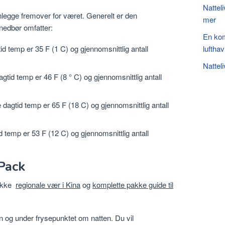
Natteli
legge fremover for været. Generelt er den
mer
nedbør omfatter:
En kom
id temp er 35 F (1 C) og gjennomsnittlig antall
luftha
Natteli
gtid temp er 46 F (8 ° C) og gjennomsnittlig antall
 dagtid temp er 65 F (18 C) og gjennomsnittlig antall
d temp er 53 F (12 C) og gjennomsnittlig antall
 Pack
jekke
regionale vær i Kina
og
komplette pakke guide til
gen og under frysepunktet om natten. Du vil