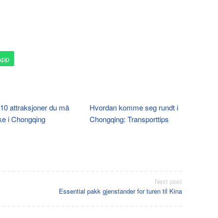
App
10 attraksjoner du må
Hvordan komme seg rundt i
e i Chongqing
Chongqing: Transporttips
Next post
Essential pakk gjenstander for turen til Kina