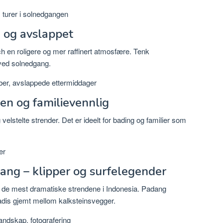
 turer i solnedgangen
g og avslappet
h en roligere og mer raffinert atmosfære. Tenk
 ved solnedgang.
ber, avslappede ettermiddager
n og familievennlig
 velstelte strender. Det er ideelt for bading og familier som
er
ng – klipper og surfelegender
 de mest dramatiske strendene i Indonesia. Padang
radis gjemt mellom kalksteinsvegger.
andskap, fotografering