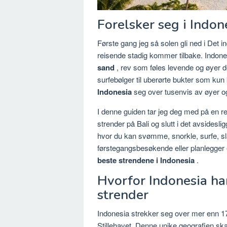
Forelsker seg i Indon
Første gang jeg så solen gli ned i Det in
reisende stadig kommer tilbake. Indone
sand
, rev som føles levende og øyer de
surfebølger til uberørte bukter som ku
Indonesia
seg over tusenvis av øyer og 
I denne guiden tar jeg deg med på en 
strender på Bali og slutt i det avsides
hvor du kan svømme, snorkle, surfe, sl
førstegangsbesøkende eller planlegger en
beste strendene i Indonesia
.
Hvorfor Indonesia ha
strender
Indonesia strekker seg over mer enn 17
Stillehavet. Denne unike geografien sk