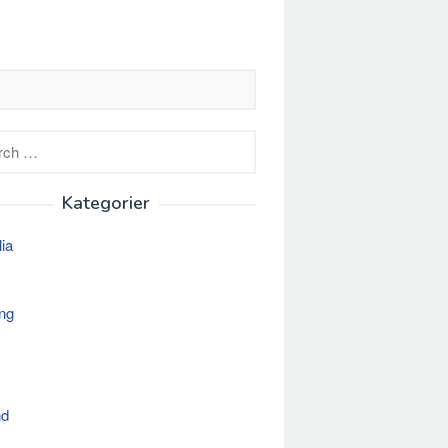
h
Kategorier
lia
ng
nd