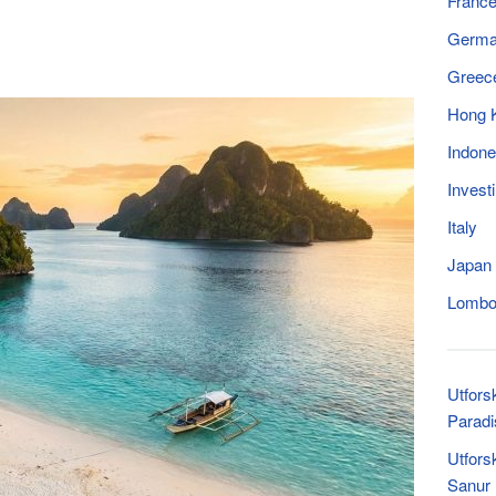
Franc
Germ
Greec
Hong 
Indone
Invest
Italy
Japan
Lomb
Utfors
Paradi
Utfors
Sanur