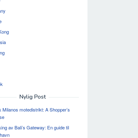
e
any
e
Kong
sia
ing
ok
Nylig Post
k Milanos motedistrikt: A Shopper’s
se
king av Bali’s Gateway: En guide til
 havn