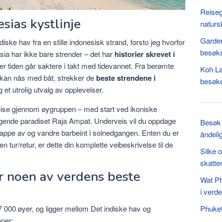
Reiseg
esias kystlinje
naturs
Garden
diske hav fra en stille indonesisk strand, forsto jeg hvorfor
besøk
sia har ikke bare strender – det har
historier skrevet i
r tiden går saktere i takt med tidevannet. Fra berømte
Koh La
n kan nås med båt, strekker de
beste strendene i
besøk
et utrolig utvalg av opplevelser.
reise gjennom øygruppen – med start ved ikoniske
liggende paradiset Raja Ampat. Underveis vil du oppdage
Besøk 
appe av og vandre barbeint i solnedgangen. Enten du er
åndeli
 tur/retur, er dette din komplette veibeskrivelse til de
Silke 
skatter
r noen av verdens beste
Wat Ph
i verd
 000 øyer, og ligger mellom Det indiske hav og
Phuket
aper: