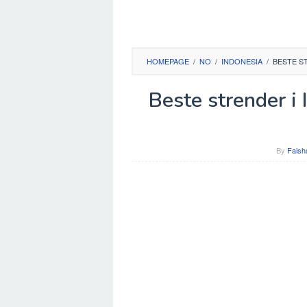
HOMEPAGE
/
NO
/
INDONESIA
/
BESTE ST
Beste strender i 
By
Faish