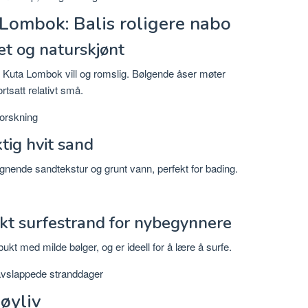
 Lombok: Balis roligere nabo
 og naturskjønt
 er Kuta Lombok vill og romslig. Bølgende åser møter
rtsatt relativt små.
forskning
tig hvit sand
ignende sandtekstur og grunt vann, perfekt for bading.
kt surfestrand for nybegynnere
t med milde bølger, og er ideell for å lære å surfe.
avslappede stranddager
øyliv