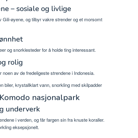
e – sosiale og livlige
 Gili-øyene, og tilbyr vakre strender og et morsomt
jønnhet
er og snorklesteder for å holde ting interessant.
g rolig
ar noen av de fredeligeste strendene i Indonesia.
n biler, krystallklart vann, snorkling med skilpadder
i Komodo nasjonalpark
ig underverk
dene i verden, og får fargen sin fra knuste koraller.
orkling eksepsjonelt.