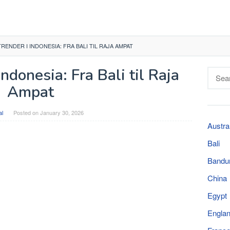
RENDER I INDONESIA: FRA BALI TIL RAJA AMPAT
Indonesia: Fra Bali til Raja
Searc
for:
Ampat
al
Posted on
January 30, 2026
Austra
Bali
Bandu
China
Egypt
Engla