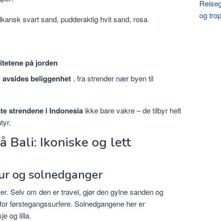
Reiseg
og tro
lkansk svart sand, pudderaktig hvit sand, rosa
itetene på jorden
g avsides beliggenhet
, fra strender nær byen til
te strendene i Indonesia
ikke bare vakre – de tilbyr helt
tyr.
 Bali: Ikoniske og lett
ur og solnedganger
er. Selv om den er travel, gjør den gylne sanden og
for førstegangssurfere. Solnedgangene her er
 og lilla.