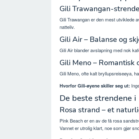
Gili Trawangan-strenden
Gili Trawangan er den mest utviklede av
natteliv.
Gili Air – Balanse og sk
Gili Air blander avslapning med nok kafe
Gili Meno – Romantisk o
Gili Meno, ofte kalt bryllupsreiseøya, h
Hvorfor Gili-øyene skiller seg ut:
Inge
De beste strendene 
Rosa strand – et naturl
Pink Beach er en av de få rosa sandstren
Vannet er utrolig klart, noe som gjør sn