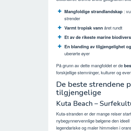
Mangfoldige strandlandskap
: vu
strender
Varmt tropisk vann
året rundt
Et av de rikeste marine biodivers
En blanding av tilgjengelighet o
uberørte øyer
På grunn av dette mangfoldet er de
bes
forskjellige stemninger, kulturer og even
De beste strendene på
tilgjengelige
Kuta Beach – Surfekult
Kuta-stranden er der mange reiser start
nybegynnervennlige bølgene den ideell 
legendariske og maler himmelen i oransje