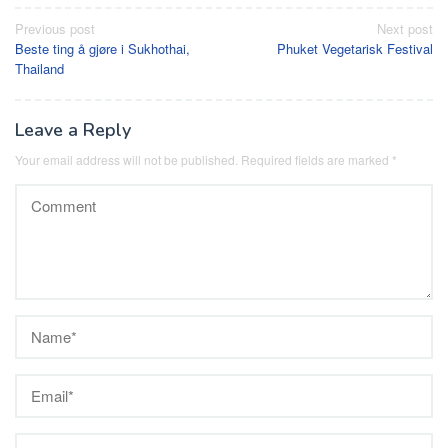
Post
Previous post
Next post
Beste ting å gjøre i Sukhothai,
Phuket Vegetarisk Festival
navigation
Thailand
Leave a Reply
Your email address will not be published.
Required fields are marked
*