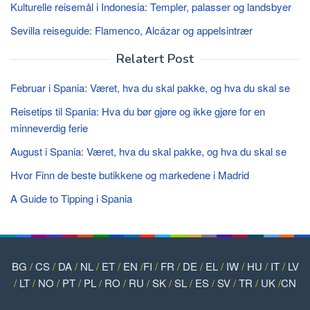
Kulturelle reisemål i Indonesia: Templer, palasser og landsbyer
Sevilla reiseguide: Flamenco, Alcázar og appelsintrær
Relatert Post
Februar i Spania: Været, hva du skal pakke, og hva du skal se
Reisetips til Spania: Hva du bør gjøre og ikke gjøre for en
minneverdig ferie
August i Spania: Været, hva du skal pakke, og hva du skal se
Hvor Finn de beste butikkene og markedene i Madrid
A Guide to Tipping i Spania
BG
/
CS
/
DA
/
NL
/
ET
/
EN
/
FI
/
FR
/
DE
/
EL
/
IW
/
HU
/
IT
/
LV
/
LT
/
NO
/
PT
/
PL
/
RO
/
RU
/
SK
/
SL
/
ES
/
SV
/
TR
/
UK
/
CN