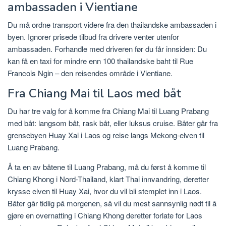
ambassaden i Vientiane
Du må ordne transport videre fra den thailandske ambassaden i
byen. Ignorer prisede tilbud fra drivere venter utenfor
ambassaden. Forhandle med driveren før du får innsiden: Du
kan få en taxi for mindre enn 100 thailandske baht til Rue
Francois Ngin – den reisendes område i Vientiane.
Fra Chiang Mai til Laos med båt
Du har tre valg for å komme fra Chiang Mai til Luang Prabang
med båt: langsom båt, rask båt, eller luksus cruise. Båter går fra
grensebyen Huay Xai i Laos og reise langs Mekong-elven til
Luang Prabang.
Å ta en av båtene til Luang Prabang, må du først å komme til
Chiang Khong i Nord-Thailand, klart Thai innvandring, deretter
krysse elven til Huay Xai, hvor du vil bli stemplet inn i Laos.
Båter går tidlig på morgenen, så vil du mest sannsynlig nødt til å
gjøre en overnatting i Chiang Khong deretter forlate for Laos