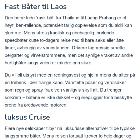
Fast Båter til Laos
Den beryktede ‘rask båt’ fra Thailand til Luang Prabang er et
høyt, ben-rallende, potensielt farlig opplevelse som du aldri kan
glemme. Mens utrolig kaotisk og ubehagelig, brølende
speedbåter kutte to-dagers reise ned til bare seks eller åtte
timer, avhengig av vannstanden! Drivere fagmessig smette
bergarter og virvelstrømmene, men det synlige vraket av andre
hurtigbåter langs veien er mindre enn sikre.
Du vil bli utstyrt med en redningsvest og hjelm mens du sitter på
en trebenk i den trange kano. Vanntette poser og verdisaker
som regn og spray fra elven vanligvis skyll alt. Du trenger
solkrem – båtene er ikke dekket – og øreplugger for å beskytte
ørene fra øredøvende motoren.
luksus Cruise
Flere nye selskaper tilbyr nå luksuriøse alternativer til de typiske
langsomme båter. Mens reisen fortsatt krever to hele dager og