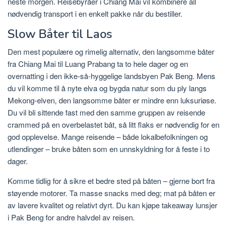
neste morgen. Reisebyråer i Chiang Mai vil kombinere all
nødvendig transport i en enkelt pakke når du bestiller.
Slow Båter til Laos
Den mest populære og rimelig alternativ, den langsomme båter
fra Chiang Mai til Luang Prabang ta to hele dager og en
overnatting i den ikke-så-hyggelige landsbyen Pak Beng. Mens
du vil komme til å nyte elva og bygda natur som du ply langs
Mekong-elven, den langsomme båter er mindre enn luksuriøse.
Du vil bli sittende fast med den samme gruppen av reisende
crammed på en overbelastet båt, så litt flaks er nødvendig for en
god opplevelse. Mange reisende – både lokalbefolkningen og
utlendinger – bruke båten som en unnskyldning for å feste i to
dager.
Komme tidlig for å sikre et bedre sted på båten – gjerne bort fra
støyende motorer. Ta masse snacks med deg; mat på båten er
av lavere kvalitet og relativt dyrt. Du kan kjøpe takeaway lunsjer
i Pak Beng for andre halvdel av reisen.