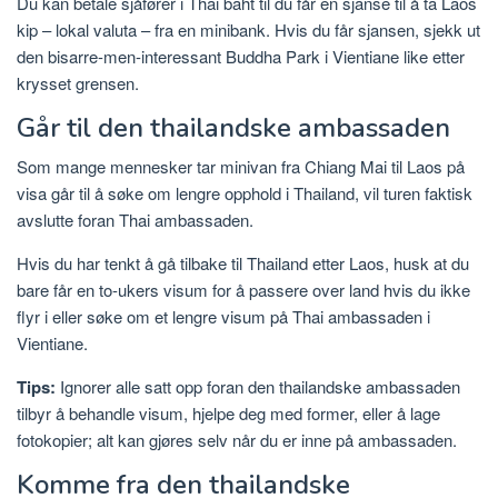
Du kan betale sjåfører i Thai baht til du får en sjanse til å ta Laos
kip – lokal valuta – fra en minibank. Hvis du får sjansen, sjekk ut
den bisarre-men-interessant Buddha Park i Vientiane like etter
krysset grensen.
Går til den thailandske ambassaden
Som mange mennesker tar minivan fra Chiang Mai til Laos på
visa går til å søke om lengre opphold i Thailand, vil turen faktisk
avslutte foran Thai ambassaden.
Hvis du har tenkt å gå tilbake til Thailand etter Laos, husk at du
bare får en to-ukers visum for å passere over land hvis du ikke
flyr i eller søke om et lengre visum på Thai ambassaden i
Vientiane.
Tips:
Ignorer alle satt opp foran den thailandske ambassaden
tilbyr å behandle visum, hjelpe deg med former, eller å lage
fotokopier; alt kan gjøres selv når du er inne på ambassaden.
Komme fra den thailandske