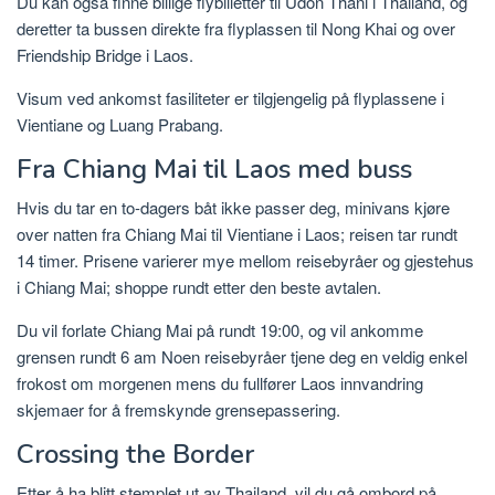
Du kan også finne billige flybilletter til Udon Thani i Thailand, og
deretter ta bussen direkte fra flyplassen til Nong Khai og over
Friendship Bridge i Laos.
Visum ved ankomst fasiliteter er tilgjengelig på flyplassene i
Vientiane og Luang Prabang.
Fra Chiang Mai til Laos med buss
Hvis du tar en to-dagers båt ikke passer deg, minivans kjøre
over natten fra Chiang Mai til Vientiane i Laos; reisen tar rundt
14 timer. Prisene varierer mye mellom reisebyråer og gjestehus
i Chiang Mai; shoppe rundt etter den beste avtalen.
Du vil forlate Chiang Mai på rundt 19:00, og vil ankomme
grensen rundt 6 am Noen reisebyråer tjene deg en veldig enkel
frokost om morgenen mens du fullfører Laos innvandring
skjemaer for å fremskynde grensepassering.
Crossing the Border
Etter å ha blitt stemplet ut av Thailand, vil du gå ombord på