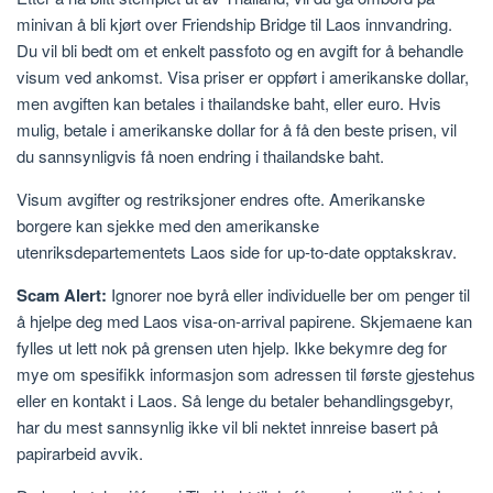
minivan å bli kjørt over Friendship Bridge til Laos innvandring.
Du vil bli bedt om et enkelt passfoto og en avgift for å behandle
visum ved ankomst. Visa priser er oppført i amerikanske dollar,
men avgiften kan betales i thailandske baht, eller euro. Hvis
mulig, betale i amerikanske dollar for å få den beste prisen, vil
du sannsynligvis få noen endring i thailandske baht.
Visum avgifter og restriksjoner endres ofte. Amerikanske
borgere kan sjekke med den amerikanske
utenriksdepartementets Laos side for up-to-date opptakskrav.
Scam Alert:
Ignorer noe byrå eller individuelle ber om penger til
å hjelpe deg med Laos visa-on-arrival papirene. Skjemaene kan
fylles ut lett nok på grensen uten hjelp. Ikke bekymre deg for
mye om spesifikk informasjon som adressen til første gjestehus
eller en kontakt i Laos. Så lenge du betaler behandlingsgebyr,
har du mest sannsynlig ikke vil bli nektet innreise basert på
papirarbeid avvik.