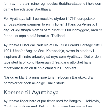
form av murstein ruiner og hodeløs Buddha-statuene i hele den
gamle hovedstaden Ayutthaya.
Før Ayutthaya fall til burmesiske styrker i 1767, europeiske
ambassadører sammen byen millioner til Paris og Venezia. I
dag, er Ayutthaya hjem til bare rundt 55 000 innbyggere, men er
fortsatt et topp sted å besøke i Thailand.
Ayutthaya Historical Park ble et UNESCO World Heritage Site i
1991. Utenfor Angkor Wat i Kambodsja, svært få steder vil
inspirere din indre arkeolog så mye som Ayutthaya. Det er den
type sted hvor kong Naresuan Great gang utfordret hans
motstykke til en en-til-en elefant duell – og vant.
Når du er klar til å unnslippe turisme boom i Bangkok, drar
nordover for noen alvorlige Thai historie.
Komme til Ayutthaya
Ayutthaya ligger bare et par timer nord for Bangkok. Heldigvis,
får det er rask og grei. Selv om Ayutthaya kan gjøres i en