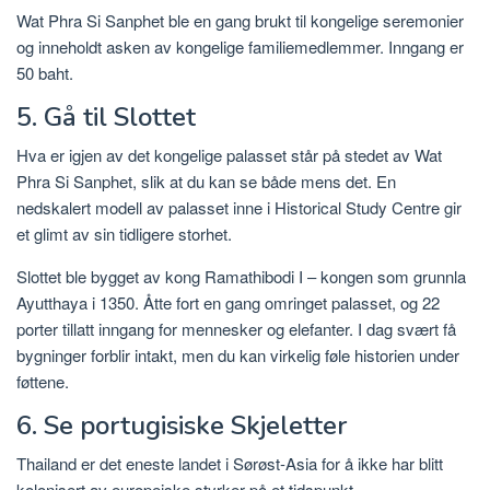
Wat Phra Si Sanphet ble en gang brukt til kongelige seremonier
og inneholdt asken av kongelige familiemedlemmer. Inngang er
50 baht.
5. Gå til Slottet
Hva er igjen av det kongelige palasset står på stedet av Wat
Phra Si Sanphet, slik at du kan se både mens det. En
nedskalert modell av palasset inne i Historical Study Centre gir
et glimt av sin tidligere storhet.
Slottet ble bygget av kong Ramathibodi I – kongen som grunnla
Ayutthaya i 1350. Åtte fort en gang omringet palasset, og 22
porter tillatt inngang for mennesker og elefanter. I dag svært få
bygninger forblir intakt, men du kan virkelig føle historien under
føttene.
6. Se portugisiske Skjeletter
Thailand er det eneste landet i Sørøst-Asia for å ikke har blitt
kolonisert av europeiske styrker på et tidspunkt.