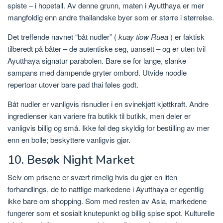
spiste – i hopetall. Av denne grunn, maten i Ayutthaya er mer
mangfoldig enn andre thailandske byer som er større i størrelse.
Det treffende navnet “båt nudler” (
kuay tiow Ruea
) er faktisk
tilberedt på båter – de autentiske seg, uansett – og er uten tvil
Ayutthaya signatur parabolen. Bare se for lange, slanke
sampans med dampende gryter ombord. Utvide noodle
repertoar utover bare pad thai føles godt.
Båt nudler er vanligvis risnudler i en svinekjøtt kjøttkraft. Andre
ingredienser kan variere fra butikk til butikk, men deler er
vanligvis billig og små. Ikke føl deg skyldig for bestilling av mer
enn en bolle; beskyttere vanligvis gjør.
10. Besøk Night Market
Selv om prisene er svært rimelig hvis du gjør en liten
forhandlings, de to nattlige markedene i Ayutthaya er egentlig
ikke bare om shopping. Som med resten av Asia, markedene
fungerer som et sosialt knutepunkt og billig spise spot. Kulturelle