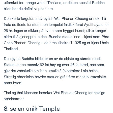
utforsket for mange wats i Thailand, er det en spesiell Buddha
bilde bør du definitivt prioritere.
Den korte fergetur ut av øya til Wat Phanan Choeng er nok til å
frata de fleste turister, men tempelet faktisk forut Ayutthaya etter
26 år. Ingen er sikker på hvem som bygget huset; ulike konger
bidro til å gjenopprette den. Buddha statue inne – kjent som Phra
Chao Phanan-Choeng – dateres tilbake til 1325 og er kjent i hele
Thailand.
Den gylne Buddha bildet er en av de eldste og største rundt.
Statuen er en massiv 62 fot høy og over 46 fot bred, noe som
gjør det vanskelig om ikke umulig å fotografere i sin helhet.
Skriftlig chronicles hevder statuen gråt tårer mens burmesiske
brant byen.
Thai og thai-kinesere besøker Wat Phanan Choeng for heldige
spådommer.
8. se en unik Temple