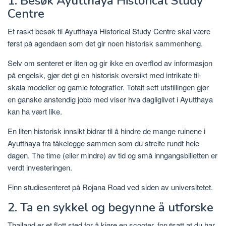
1. Besøk Ayutthaya Historical Study
Centre
Et raskt besøk til Ayutthaya Historical Study Centre skal være
først på agendaen som det gir noen historisk sammenheng.
Selv om senteret er liten og gir ikke en overflod av informasjon
på engelsk, gjør det gi en historisk oversikt med intrikate til-
skala modeller og gamle fotografier. Totalt sett utstillingen gjør
en ganske anstendig jobb med viser hva dagliglivet i Ayutthaya
kan ha vært like.
En liten historisk innsikt bidrar til å hindre de mange ruinene i
Ayutthaya fra tåkelegge sammen som du streife rundt hele
dagen. The time (eller mindre) av tid og små inngangsbilletten er
verdt investeringen.
Finn studiesenteret på Rojana Road ved siden av universitetet.
2. Ta en sykkel og begynne å utforske
Thailand er et flott sted for å kjøre en scooter, forutsatt at du har