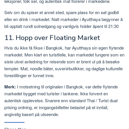
leksjoner, folk ser, og autentisk mat florerer i markedene.
Selv om du spiser et annet sted, spare plass for en søt godbit
eller en drink i markedet. Natt markeder i Ayutthaya begynner å
bli opptatt rundt solnedgang og vanligvis holder åpent til 21:30
11. Hopp over Floating Market
Hvis du ikke få fikse i Bangkok, har Ayutthaya sin egen flytende
markedet. Men klart en turistfelle, kan markedet fungere som en
siste utvei avledning for reisende som er brent ut på å besøke
templer. Mat, noodle båter, suvenirbutikker, og daglige kulturelle
forestillinger er funnet inne.
Merk:
I motsetning til originalen i Bangkok, var dette flytende
markedet bygget med turister i tankene. Ikke forvent en
autentisk opplevelse. Snarere enn standard Thai / Turist dual
prising ordning, er inngangsbilletter belastet på et innfall,
angivelig basert på utseende.