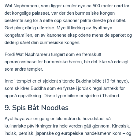
Wat Naphrameru, som ligger utenfor øya ca 500 meter nord for
det kongelige palasset, var der den burmesiske kongen
bestemte seg for å sette opp kanoner pekte direkte på slottet.
God plan; dårlig utførelse. Mye til lindring av Ayutthaya
kongefamilien, en av kanonene eksploderte mens de sparket og
dødelig såret den burmesiske kongen.
Fordi Wat Naphrameru fungert som en fremskutt
operasjonsbase for burmesiske hæren, ble det ikke så ødelagt
som andre templer.
Inne i templet er et sjeldent sittende Buddha bilde (19 fot høye),
som skildrer Buddha som en fyrste i jordisk regal antrekk før
oppnå oppvåkning. Disse typer bilder er sjeldne i Thailand.
9. Spis Båt Noodles
Ayutthaya var en gang en blomstrende hovedstad, så
kulinariske påvirkninger fra hele verden gått gjennom. Kinesisk,
indisk, persisk, japanske og europeiske handelsmenn kom – og