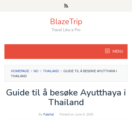
Skip
to
content
BlazeTrip
Travel Like a Pro
MENU
HOMEPAGE
/
NO
/
THAILAND
/
GUIDE TIL Å BESØKE AYUTTHAYA I
THAILAND
Guide til å besøke Ayutthaya i
Thailand
By
Faishal
Posted on
June 6, 2020