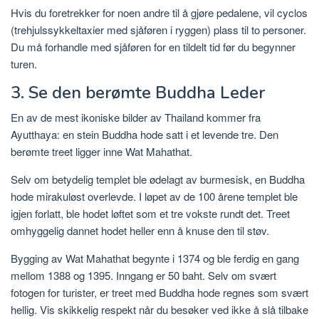
Hvis du foretrekker for noen andre til å gjøre pedalene, vil cyclos
(trehjulssykkeltaxier med sjåføren i ryggen) plass til to personer.
Du må forhandle med sjåføren for en tildelt tid før du begynner
turen.
3. Se den berømte Buddha Leder
En av de mest ikoniske bilder av Thailand kommer fra
Ayutthaya: en stein Buddha hode satt i et levende tre. Den
berømte treet ligger inne Wat Mahathat.
Selv om betydelig templet ble ødelagt av burmesisk, en Buddha
hode mirakuløst overlevde. I løpet av de 100 årene templet ble
igjen forlatt, ble hodet løftet som et tre vokste rundt det. Treet
omhyggelig dannet hodet heller enn å knuse den til støv.
Bygging av Wat Mahathat begynte i 1374 og ble ferdig en gang
mellom 1388 og 1395. Inngang er 50 baht. Selv om svært
fotogen for turister, er treet med Buddha hode regnes som svært
hellig. Vis skikkelig respekt når du besøker ved ikke å slå tilbake