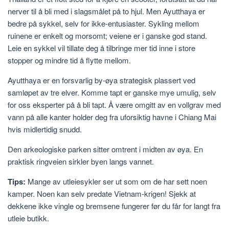
nerver til å bli med i slagsmålet på to hjul. Men Ayutthaya er
bedre på sykkel, selv for ikke-entusiaster. Sykling mellom
ruinene er enkelt og morsomt; veiene er i ganske god stand.
Leie en sykkel vil tillate deg å tilbringe mer tid inne i store
stopper og mindre tid å flytte mellom.
Ayutthaya er en forsvarlig by-øya strategisk plassert ved
samløpet av tre elver. Komme tapt er ganske mye umulig, selv
for oss eksperter på å bli tapt. Å være omgitt av en vollgrav med
vann på alle kanter holder deg fra uforsiktig havne i Chiang Mai
hvis midlertidig snudd.
Den arkeologiske parken sitter omtrent i midten av øya. En
praktisk ringveien sirkler byen langs vannet.
Tips:
Mange av utleiesykler ser ut som om de har sett noen
kamper. Noen kan selv predate Vietnam-krigen! Sjekk at
dekkene ikke vingle og bremsene fungerer før du får for langt fra
utleie butikk.