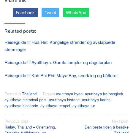
Share this:
Facebook
Tweet
WhatsApp
Related posts:
Reiseguide til Hua Hin: Kongelige strender og avslappede
stemninger
Reiseguide til Ayutthaya: Gamle templer og dagsturplan
Reiseguide til Koh Phi Phi: Maya Bay, snorkling og båtturer
Posted in
Thailand
Tagged
ayutthaya byen
,
ayutthaya fra bangkok
,
ayutthaya historical park
,
ayutthaya historie
,
ayutthaya kartet
,
ayutthaya kleskode
,
ayutthaya tempel
,
ayutthaya tur
Post
Previous post
Next post
Railay, Thailand – Orientering,
Den beste tiden å besøke
navigation
Strender, fjellklatring, og
Thailand