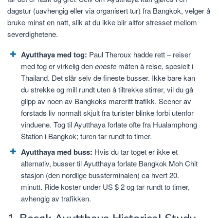
dagstur (uavhengig eller via organisert tur) fra Bangkok, velger å
bruke minst en natt, slik at du ikke blir altfor stresset mellom
severdighetene.
Ayutthaya med tog:
Paul Theroux hadde rett – reiser
med tog er virkelig den
eneste
måten å reise, spesielt i
Thailand. Det slår selv de fineste busser. Ikke bare kan
du strekke og mill rundt uten å tiltrekke stirrer, vil du gå
glipp av noen av Bangkoks mareritt trafikk. Scener av
forstads liv normalt skjult fra turister blinke forbi utenfor
vinduene. Tog til Ayutthaya forlate ofte fra Hualamphong
Station i Bangkok; turen tar rundt to timer.
Ayutthaya med buss:
Hvis du tar toget er ikke et
alternativ, busser til Ayutthaya forlate Bangkok Moh Chit
stasjon (den nordlige bussterminalen) ca hvert 20.
minutt. Ride koster under US $ 2 og tar rundt to timer,
avhengig av trafikken.