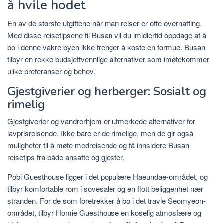
å hvile hodet
En av de største utgiftene når man reiser er ofte overnatting.
Med disse reisetipsene til Busan vil du imidlertid oppdage at å
bo i denne vakre byen ikke trenger å koste en formue. Busan
tilbyr en rekke budsjettvennlige alternativer som imøtekommer
ulike preferanser og behov.
Gjestgiverier og herberger: Sosialt og
rimelig
Gjestgiverier og vandrerhjem er utmerkede alternativer for
lavprisreisende. Ikke bare er de rimelige, men de gir også
muligheter til å møte medreisende og få innsidere Busan-
reisetips fra både ansatte og gjester.
Pobi Guesthouse ligger i det populære Haeundae-området, og
tilbyr komfortable rom i sovesaler og en flott beliggenhet nær
stranden. For de som foretrekker å bo i det travle Seomyeon-
området, tilbyr Homie Guesthouse en koselig atmosfære og