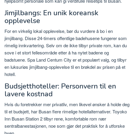
hjelpsomt personale som kan gi verdifulle reisetips til Busan.
Jimjilbangs: En unik koreansk
opplevelse
For en virkelig lokal opplevelse, bør du vurdere å bo i en
jimjilbang. Disse 24-timers offentlige badehusene fungerer som
rimelig innkvartering. Selv om de ikke tilbyr private rom, kan du
sove i et stort fellesområde etter å ha nytet badene og
badstuene. Spa Land Centum City er et populært valg, og tilbyr
en luksuriøs jimjilbang-opplevelse til en brøkdel av prisen på et
hotell.
Budsjetthoteller: Personvern til en
lavere kostnad
Hvis du foretrekker mer privatliv, men likevel ønsker å holde deg
til et budsjett, har Busan flere rimelige hotellalternativer. Toyoko
Inn Busan Station 2 tilbyr rene, komfortable rom nær
sentralbanestasjonen, noe som gjør det praktisk for å utforske
byen.