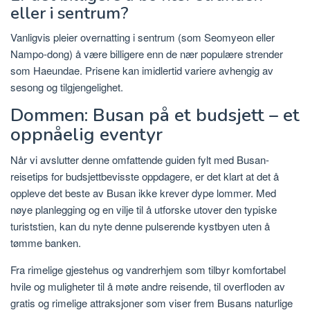
eller i sentrum?
Vanligvis pleier overnatting i sentrum (som Seomyeon eller
Nampo-dong) å være billigere enn de nær populære strender
som Haeundae. Prisene kan imidlertid variere avhengig av
sesong og tilgjengelighet.
Dommen: Busan på et budsjett – et
oppnåelig eventyr
Når vi avslutter denne omfattende guiden fylt med Busan-
reisetips for budsjettbevisste oppdagere, er det klart at det å
oppleve det beste av Busan ikke krever dype lommer. Med
nøye planlegging og en vilje til å utforske utover den typiske
turiststien, kan du nyte denne pulserende kystbyen uten å
tømme banken.
Fra rimelige gjestehus og vandrerhjem som tilbyr komfortabel
hvile og muligheter til å møte andre reisende, til overfloden av
gratis og rimelige attraksjoner som viser frem Busans naturlige