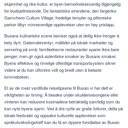
skjønnhet og rike kultur, er byen bemerkelsesverdig tilgjengelig
for budsjettreisende. De fantastiske strendene, den fargerike
Gamcheon Culture Village, fredelige templer og pittoreske
parker tilbyr minneverdige opplevelser uten en høy prislapp.
Busans kulinariske scene beviser også at deilig ikke trenger å
bety dyrt. Gatemateventyr, måltider på lokale markeder og
servering på små, familiedrevne restauranter sparer ikke bare
penger, men gir også autentiske smaker av Busans smaker.
Byens effektive og rimelige offentlige transportsystem sikrer
videre at du kan utforske vidt og bredt uten å belaste
lommeboken.
Et av de mest verdifulle reisetipsene til Busan vi har delt er
viktigheten av timing. Å besøke under skuldersesongene eller
vinteren kan redusere kostnadene betraktelig samtidig som du
kan nyte byens sjarm. Ved å dra nytte av gratis fotturer, delta på
lokale festivaler og oppsøke kulturelle opplevelser som
språkutvekslingstreff kan du få en dypere forståelse av Busan