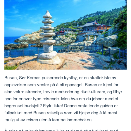
Busan, Sør-Koreas pulserende kystby, er en skattekiste av
opplevelser som venter på å bli oppdaget. Busan er kjent for
sine vakre strender, travle markeder og rike kulturarv, og tilbyr
noe for enhver type reisende. Men hva om du jobber med et
begrenset budsjett? Frykt ikke! Denne omfattende guiden er
fullpakket med Busan reisetips som vil hjelpe deg å få mest
mulig ut av reisen uten å tømme lommeboken.
Å reise på et budsjett betyr ikke at du må gå på akkord med