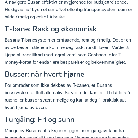
Å navigere Busan effektivt er avgjørende for budsjettreisende.
Heldigvis har byen et utmerket offentlig transportsystem som er
både rimelig og enkelt å bruke.
T-bane: Rask og økonomisk
Busans T-banesystem er omfattende, rent og rimelig. Det er en
av de beste måtene å komme seg raskt rundt i byen. Vurder å
kjøpe et transittkort med lagret verdi som Cashbee- eller T-
money-kortet for enda flere besparelser og bekvemmelighet.
Busser: når hvert hjørne
For områder som ikke dekkes av T-banen, er Busans
busssystem et flott alternativ. Selv om det kan ta litt tid å forstå
rutene, er busser svært rimelige og kan ta deg til praktisk talt
hvert hjørne av byen.
Turgåing: Fri og sunn
Mange av Busans attraksjoner ligger innen gangavstand fra
hverandre, spesielt i områder som Nampo-dong og Haeundae.