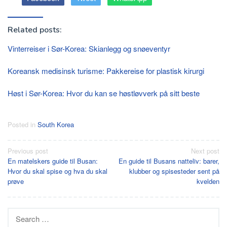
Related posts:
Vinterreiser i Sør-Korea: Skianlegg og snøeventyr
Koreansk medisinsk turisme: Pakkereise for plastisk kirurgi
Høst i Sør-Korea: Hvor du kan se høstløvverk på sitt beste
Posted in
South Korea
Post
Previous post
Next post
En matelskers guide til Busan:
En guide til Busans natteliv: barer,
navigation
Hvor du skal spise og hva du skal
klubber og spisesteder sent på
prøve
kvelden
Search
for: