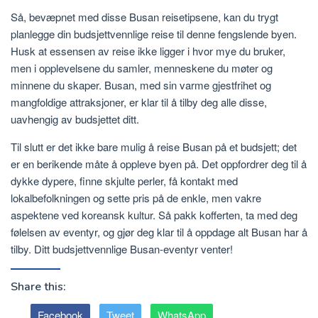
Så, bevæpnet med disse Busan reisetipsene, kan du trygt
planlegge din budsjettvennlige reise til denne fengslende byen.
Husk at essensen av reise ikke ligger i hvor mye du bruker,
men i opplevelsene du samler, menneskene du møter og
minnene du skaper. Busan, med sin varme gjestfrihet og
mangfoldige attraksjoner, er klar til å tilby deg alle disse,
uavhengig av budsjettet ditt.
Til slutt er det ikke bare mulig å reise Busan på et budsjett; det
er en berikende måte å oppleve byen på. Det oppfordrer deg til å
dykke dypere, finne skjulte perler, få kontakt med
lokalbefolkningen og sette pris på de enkle, men vakre
aspektene ved koreansk kultur. Så pakk kofferten, ta med deg
følelsen av eventyr, og gjør deg klar til å oppdage alt Busan har å
tilby. Ditt budsjettvennlige Busan-eventyr venter!
Share this:
Facebook
Tweet
WhatsApp