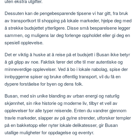
uten ekstra utgifter.
Dessuten kan de pengebesparende tipsene vi har gitt, fra bruk
av transportkort til shopping på lokale markeder, hjelpe deg med
å strekke budsjettet ytterligere. Disse små besparelsene legger
sammen, og muligens lar deg forlenge oppholdet eller gi deg en
spesiell opplevelse.
Det er viktig å huske at å reise på et budsjett i Busan ikke betyr
å gå glipp av noe. Faktisk fører det ofte til mer autentiske og
minneverdige opplevelser. Ved å bo i lokale nabolag, spise der
innbyggerne spiser og bruke offentlig transport, vil du få en
dypere forståelse for byen og dens folk.
Busan, med sin unike blanding av urban energi og naturlig
skjønnhet, sin rike historie og moderne liv, tilbyr et vell av
opplevelser for alle typer reisende. Enten du vandrer gjennom
travle markeder, slapper av på gylne strender, utforsker templer
på en bakketopp eller nyter lokale delikatesser, gir Busan
utallige muligheter for oppdagelse og eventyr.