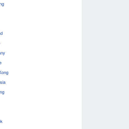
ng
nd
e
any
e
Kong
sia
ing
ok