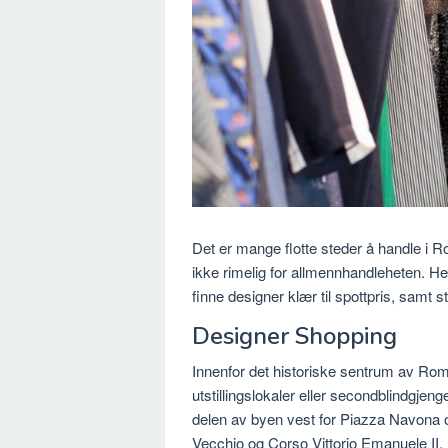
Det er mange flotte steder å handle i
ikke rimelig for allmennhandleheten. Hel
finne designer klær til spottpris, sam
Designer Shopping
Innenfor det historiske sentrum av Roma,
utstillingslokaler eller secondblindgjeng
delen av byen vest for Piazza Navona o
Vecchio og Corso Vittorio Emanuele II.