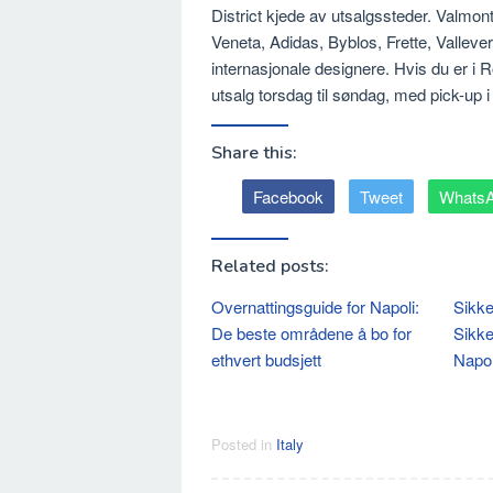
District kjede av utsalgssteder. Valmont
Veneta, Adidas, Byblos, Frette, Vallever
internasjonale designere. Hvis du er i R
utsalg torsdag til søndag, med pick-up 
Share this:
Facebook
Tweet
Whats
Related posts:
Overnattingsguide for Napoli:
Sikke
De beste områdene å bo for
Sikker
ethvert budsjett
Napol
Posted in
Italy