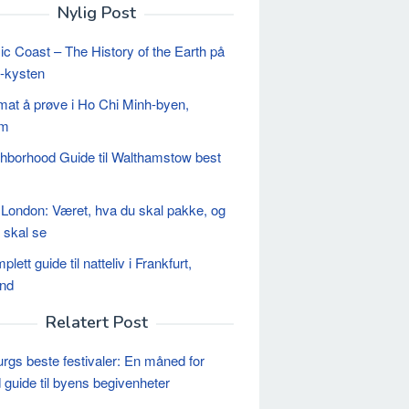
Nylig Post
ic Coast – The History of the Earth på
-kysten
 mat å prøve i Ho Chi Minh-byen,
am
hborhood Guide til Walthamstow best
 London: Været, hva du skal pakke, og
 skal se
lett guide til natteliv i Frankfurt,
and
Relatert Post
gs beste festivaler: En måned for
guide til byens begivenheter