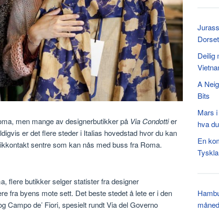
Jurass
Dorset
Deilig
Vietn
A Neig
Bits
Mars i
 Roma, men mange av designerbutikker på
Via Condotti
er
hva du
digvis er det flere steder i Italias hovedstad hvor du kan
En komp
t stikkontakt sentre som kan nås med buss fra Roma.
Tyskl
 flere butikker selger statister fra designer
Hambur
ere fra byens mote sett. Det beste stedet å lete er i den
måned 
g Campo de’ Fiori, spesielt rundt Via del Governo