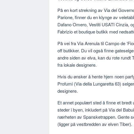
På en kort strekning av Via del Govern
Parione, finner du en klynge av veletabl
Dafano Omero, Vestiti USATI Cinzia, og 
Fabrizio et boutique butikk med nedsatte 
På vei fra Via Arenula til Campo de ‘Fio
off butikker. Du vil også finne gatesel
andre siden av elva, kan du rote rundt T
fra lokale designere.
Hvis du ønsker å hente hjem noen parf
Profumi (Via della Lungaretta 63) selger 
designere.
Et annet populært sted å finne et bredt
steder i byen, inkludert på Via del Babu
nærheten av Spansketrappen. Gente selv
(ligger på vestbredden av elven Tiber).