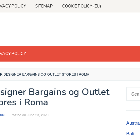
IVACY POLICY
SITEMAP
COOKIE POLICY (EU)
IVACY POLICY
R DESIGNER BARGAINS OG OUTLET STORES I ROMA
signer Bargains og Outlet
Searc
for:
ores i Roma
hal
Posted on
June 23, 2020
Austra
Bali