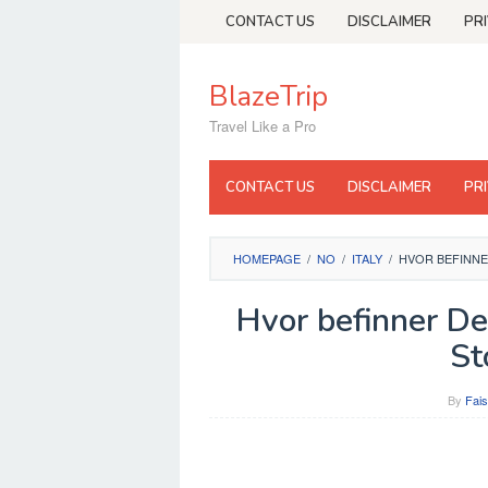
Skip
CONTACT US
DISCLAIMER
PR
to
content
BlazeTrip
Travel Like a Pro
CONTACT US
DISCLAIMER
PR
HOMEPAGE
/
NO
/
ITALY
/
HVOR BEFINNE
Hvor befinner De
St
By
Fais