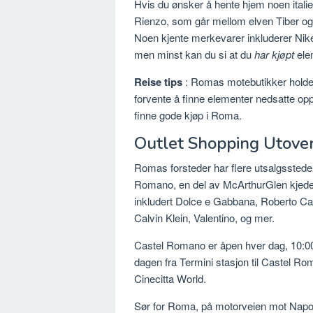
Hvis du ønsker å hente hjem noen italien
Rienzo, som går mellom elven Tiber og V
Noen kjente merkevarer inkluderer Nike
men minst kan du si at du
har kjøpt
elem
Reise tips
: Romas motebutikker holder s
forvente å finne elementer nedsatte opp 
finne gode kjøp i Roma.
Outlet Shopping Utove
Romas forsteder har flere utsalgssteder
Romano, en del av McArthurGlen kjede 
inkludert Dolce e Gabbana, Roberto Ca
Calvin Klein, Valentino, og mer.
Castel Romano er åpen hver dag, 10:00 
dagen fra Termini stasjon til Castel 
Cinecitta World.
Sør for Roma, på motorveien mot Napoli