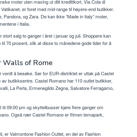
ske moter uten maxing ut ditt kredittkort, Via Cola di
atikanet, er foret med mid-range til høyere-end butikker.
, Pandora, og Zara. De kan ikke “Made in Italy” moter,
entene i Italia.
tort salg to ganger i året i januar og juli. Shoppere kan
til 70 prosent, slik at disse to månedene gode tider for å
r Walls of Rome
 verdt å besøke. Sør for EUR-distriktet er uttak på Castel
av butikksentre. Castel Romano har 110 outlet butikker,
valli, La Perla, Ermenegildo Zegna, Salvatore Ferragamo,
til 09:00 pm og skyttelbusser kjøre flere ganger om
Romano. Også nær Castel Romano er filmen temapark,
, er Valmontone Fashion Outlet, en del av Fashion