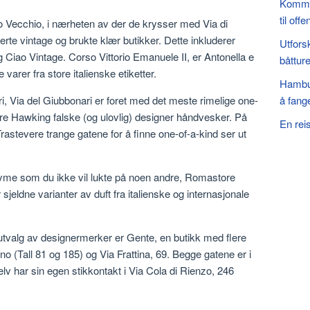
Komme 
til offe
o Vecchio, i nærheten av der de krysser med Via di
erte vintage og brukte klær butikker. Dette inkluderer
Utfors
Ciao Vintage. Corso Vittorio Emanuele II, er Antonella e
båttur
varer fra store italienske etiketter.
Hambur
å fang
ri, Via del Giubbonari er foret med det meste rimelige one-
gere Hawking falske (og ulovlig) designer håndvesker. På
En reis
rastevere trange gatene for å finne one-of-a-kind ser ut
yme som du ikke vil lukte på noen andre, Romastore
sjeldne varianter av duft fra italienske og internasjonale
 utvalg av designermerker er Gente, en butikk med flere
ino (Tall 81 og 185) og Via Frattina, 69. Begge gatene er i
 har sin egen stikkontakt i Via Cola di Rienzo, 246