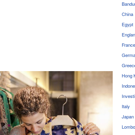
Bandu
China
Egypt
Engla
Franc
Germ
Greec
Hong 
Indone
Invest
Italy
Japan
Lomb