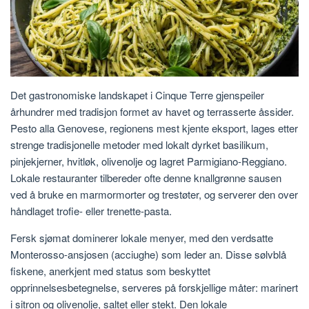
Det gastronomiske landskapet i Cinque Terre gjenspeiler
århundrer med tradisjon formet av havet og terrasserte åssider.
Pesto alla Genovese, regionens mest kjente eksport, lages etter
strenge tradisjonelle metoder med lokalt dyrket basilikum,
pinjekjerner, hvitløk, olivenolje og lagret Parmigiano-Reggiano.
Lokale restauranter tilbereder ofte denne knallgrønne sausen
ved å bruke en marmormorter og trestøter, og serverer den over
håndlaget trofie- eller trenette-pasta.
Fersk sjømat dominerer lokale menyer, med den verdsatte
Monterosso-ansjosen (acciughe) som leder an. Disse sølvblå
fiskene, anerkjent med status som beskyttet
opprinnelsesbetegnelse, serveres på forskjellige måter: marinert
i sitron og olivenolje, saltet eller stekt. Den lokale