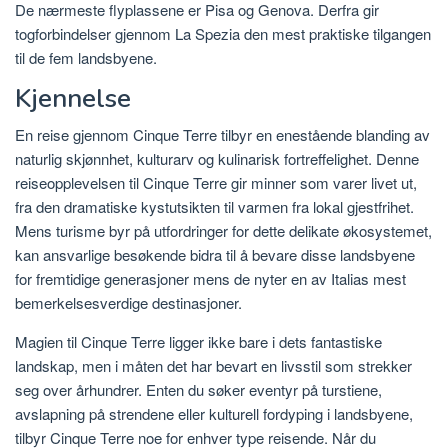
De nærmeste flyplassene er Pisa og Genova. Derfra gir
togforbindelser gjennom La Spezia den mest praktiske tilgangen
til de fem landsbyene.
Kjennelse
En reise gjennom Cinque Terre tilbyr en enestående blanding av
naturlig skjønnhet, kulturarv og kulinarisk fortreffelighet. Denne
reiseopplevelsen til Cinque Terre gir minner som varer livet ut,
fra den dramatiske kystutsikten til varmen fra lokal gjestfrihet.
Mens turisme byr på utfordringer for dette delikate økosystemet,
kan ansvarlige besøkende bidra til å bevare disse landsbyene
for fremtidige generasjoner mens de nyter en av Italias mest
bemerkelsesverdige destinasjoner.
Magien til Cinque Terre ligger ikke bare i dets fantastiske
landskap, men i måten det har bevart en livsstil som strekker
seg over århundrer. Enten du søker eventyr på turstiene,
avslapning på strendene eller kulturell fordyping i landsbyene,
tilbyr Cinque Terre noe for enhver type reisende. Når du