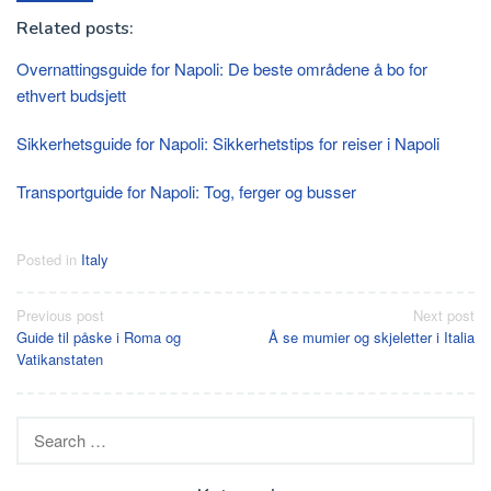
Related posts:
Overnattingsguide for Napoli: De beste områdene å bo for
ethvert budsjett
Sikkerhetsguide for Napoli: Sikkerhetstips for reiser i Napoli
Transportguide for Napoli: Tog, ferger og busser
Posted in
Italy
Post
Previous post
Next post
Guide til påske i Roma og
Å se mumier og skjeletter i Italia
navigation
Vatikanstaten
Search
for: