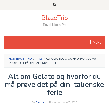
Skip
to
content
BlazeTrip
Travel Like a Pro
MENU
HOMEPAGE
/
NO
/
ITALY
/
ALT OM GELATO OG HVORFOR DU MÅ
PRØVE DET PÅ DIN ITALIENSKE FERIE
Alt om Gelato og hvorfor du
må prøve det på din italienske
ferie
By
Faishal
Posted on
June 7, 2020