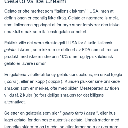
Gelato vs Ice Cream
Gelato er ofte merket som “italiensk iskrem” i USA, men at
definisjonen er egentlig ikke riktig. Gelato er nærmere is melk,
som italienerne oppdaget at for mye smør forstyrrer den friske,
smakfull smak som italiensk gelato er notert.
Faktisk ville det være direkte galt i USA for å kalle italiensk
gelato
iskrem, som iskrem er definert av FDA som et frossent
produkt med ikke mindre enn 10% smør og typisk italiensk
gelato er lavere i smør.
En gelateria vil ofte bli fancy gelato concoctions, en enkel kjegle
(
cono
), eller en kopp (
coppa
). Kunden plukker sine ønskede
smaker, som er merket, ofte med bilder. Mesteparten av tiden
vil du få 2 kuler (to forskjellige smaker) for det billigste
alternativet.
Se etter en gelateria som sier ”
gelato fatto i casa
“, eller hus
laget gelato, for den beste autentisk gelato. Unngå steder med
fargerike skjermer og i stedet se etter farger som er nærmere