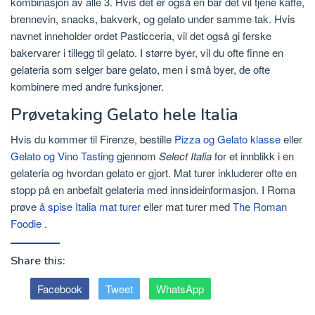
kombinasjon av alle 3. Hvis det er også en bar det vil tjene kaffe,
brennevin, snacks, bakverk, og gelato under samme tak. Hvis
navnet inneholder ordet Pasticceria, vil det også gi ferske
bakervarer i tillegg til gelato. I større byer, vil du ofte finne en
gelateria som selger bare gelato, men i små byer, de ofte
kombinere med andre funksjoner.
Prøvetaking Gelato hele Italia
Hvis du kommer til Firenze, bestille
Pizza og Gelato klasse
eller
Gelato og Vino Tasting
gjennom
Select Italia
for et innblikk i en
gelateria og hvordan gelato er gjort. Mat turer inkluderer ofte en
stopp på en anbefalt gelateria med innsideinformasjon. I Roma
prøve
å spise Italia mat turer
eller mat turer med
The Roman
Foodie
.
Share this:
Facebook
Tweet
WhatsApp