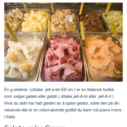
En
g
elateria
(uttales
jell-a-ter-EE-en
) er en italiensk butikk
som selger
gelato
eller
gelati (
uttales
jell-A-to
eller
jell-A-ti
).
Hvis du aldri har hatt gleden av å spise gelato, satte den på din
reiserute-det er en velsmakende godbit du bare må prøve mens
i Italia.