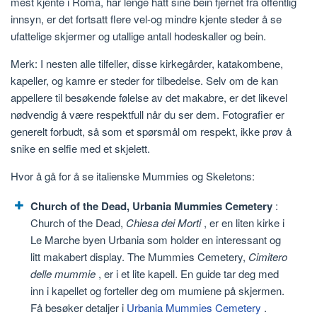
mest kjente i Roma, har lenge hatt sine bein fjernet fra offentlig
innsyn, er det fortsatt flere vel-og mindre kjente steder å se
ufattelige skjermer og utallige antall hodeskaller og bein.
Merk: I nesten alle tilfeller, disse kirkegårder, katakombene,
kapeller, og kamre er steder for tilbedelse. Selv om de kan
appellere til besøkende følelse av det makabre, er det likevel
nødvendig å være respektfull når du ser dem. Fotografier er
generelt forbudt, så som et spørsmål om respekt, ikke prøv å
snike en selfie med et skjelett.
Hvor å gå for å se italienske Mummies og Skeletons:
Church of the Dead, Urbania Mummies Cemetery
:
Church of the Dead,
Chiesa dei Morti
, er en liten kirke i
Le Marche byen Urbania som holder en interessant og
litt makabert display. The Mummies Cemetery,
Cimitero
delle mummie
, er i et lite kapell. En guide tar deg med
inn i kapellet og forteller deg om mumiene på skjermen.
Få besøker detaljer i
Urbania Mummies Cemetery
.