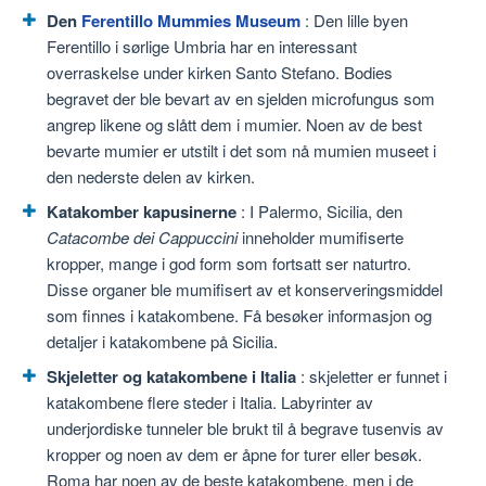
Den
Ferentillo Mummies Museum
: Den lille byen
Ferentillo i sørlige Umbria har en interessant
overraskelse under kirken Santo Stefano. Bodies
begravet der ble bevart av en sjelden microfungus som
angrep likene og slått dem i mumier. Noen av de best
bevarte mumier er utstilt i det som nå mumien museet i
den nederste delen av kirken.
Katakomber kapusinerne
: I Palermo, Sicilia, den
Catacombe dei Cappuccini
inneholder mumifiserte
kropper, mange i god form som fortsatt ser naturtro.
Disse organer ble mumifisert av et konserveringsmiddel
som finnes i katakombene. Få besøker informasjon og
detaljer i katakombene på Sicilia.
Skjeletter og katakombene i Italia
: skjeletter er funnet i
katakombene flere steder i Italia. Labyrinter av
underjordiske tunneler ble brukt til å begrave tusenvis av
kropper og noen av dem er åpne for turer eller besøk.
Roma har noen av de beste katakombene, men i de