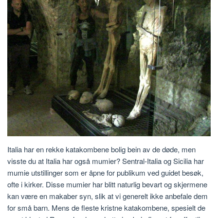
Italia har en rekke katakombene bolig bein av de døde, men
visste du at Italia har også mumier? Sentral-Italia og Sicilia har
mumie utstillinger som er åpne for publikum ved guidet besøk,
ofte i kirker. Disse mumier har blitt naturlig bevart og skjermene
kan være en makaber syn, slik at vi generelt ikke anbefale dem
for små barn. Mens de fleste kristne katakombene, spesielt de