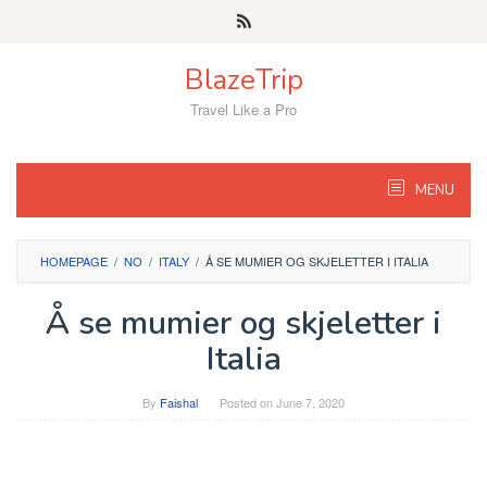
Skip
to
content
BlazeTrip
Travel Like a Pro
MENU
HOMEPAGE
/
NO
/
ITALY
/
Å SE MUMIER OG SKJELETTER I ITALIA
Å se mumier og skjeletter i
Italia
By
Faishal
Posted on
June 7, 2020