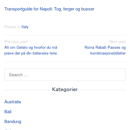
Transportguide for Napoli: Tog, ferger og busser
Posted in
Italy
Post
Previous post
Next post
Alt om Gelato og hvorfor du må
Roma Rabatt Passes og
navigation
prøve det på din italienske ferie
kombinasjonsbilletter
Search
for:
Kategorier
Australia
Bali
Bandung