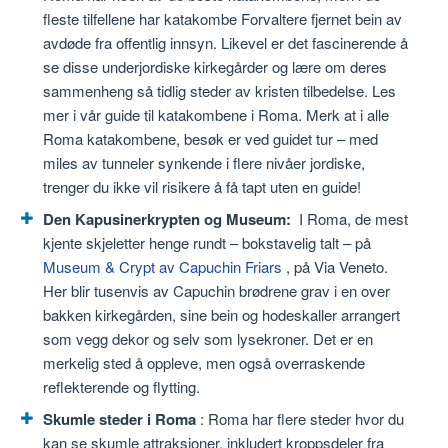
fleste tilfellene har katakombe Forvaltere fjernet bein av
avdøde fra offentlig innsyn. Likevel er det fascinerende å
se disse underjordiske kirkegårder og lære om deres
sammenheng så tidlig steder av kristen tilbedelse. Les
mer i vår guide til katakombene i Roma. Merk at i alle
Roma katakombene, besøk er ved guidet tur – med
miles av tunneler synkende i flere nivåer jordiske,
trenger du ikke vil risikere å få tapt uten en guide!
Den Kapusinerkrypten og Museum:
I Roma, de mest
kjente skjeletter henge rundt – bokstavelig talt – på
Museum & Crypt av Capuchin Friars
, på Via Veneto.
Her blir tusenvis av Capuchin brødrene grav i en over
bakken kirkegården, sine bein og hodeskaller arrangert
som vegg dekor og selv som lysekroner. Det er en
merkelig sted å oppleve, men også overraskende
reflekterende og flytting.
Skumle steder i Roma
: Roma har flere steder hvor du
kan se skumle attraksjoner, inkludert kroppsdeler fra