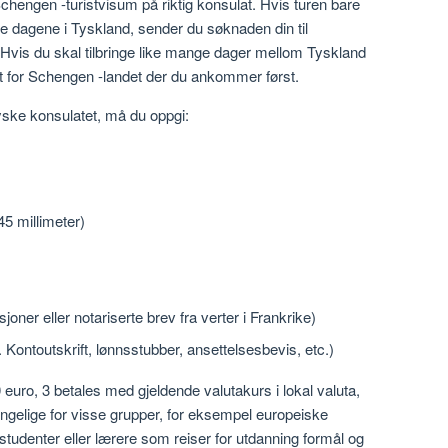
hengen -turistvisum på riktig konsulat. Hvis turen bare
leste dagene i Tyskland, sender du søknaden din til
Hvis du skal tilbringe like mange dager mellom Tyskland
t for Schengen -landet der du ankommer først.
yske konsulatet, må du oppgi:
45 millimeter)
joner eller notariserte brev fra verter i Frankrike)
Kontoutskrift, lønnsstubber, ansettelsesbevis, etc.)
euro, 3 betales med gjeldende valutakurs i lokal valuta,
engelige for visse grupper, for eksempel europeiske
studenter eller lærere som reiser for utdanning formål og