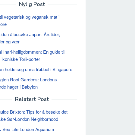
Nylig Post
til vegetarisk og vegansk mat i
ore
tiden å besøke Japan: Årstider,
aler og vær
i Inari-helligdommen: En guide til
 ikoniske Torii-porter
n holde seg unna trøbbel i Singapore
gton Roof Gardens: Londons
de hager i Babylon
Relatert Post
uide Brixton: Tips for å besøke det
iske Sør-London Neighborhood
k Sea Life London Aquarium