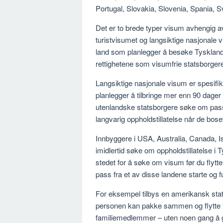
Portugal, Slovakia, Slovenia, Spania, S
Det er to brede typer visum avhengig av
turistvisumet og langsiktige nasjonale v
land som planlegger å besøke Tysklan
rettighetene som visumfrie statsborgere ti
Langsiktige nasjonale visum er spesifi
planlegger å tilbringe mer enn 90 dager 
utenlandske statsborgere søke om pas
langvarig oppholdstillatelse når de bose
Innbyggere i USA, Australia, Canada, I
imidlertid søke om oppholdstillatelse i
stedet for å søke om visum før du flytt
pass fra et av disse landene starte og 
For eksempel tilbys en amerikansk sta
personen kan pakke sammen og flytte
familiemedlemmer – uten noen gang å g