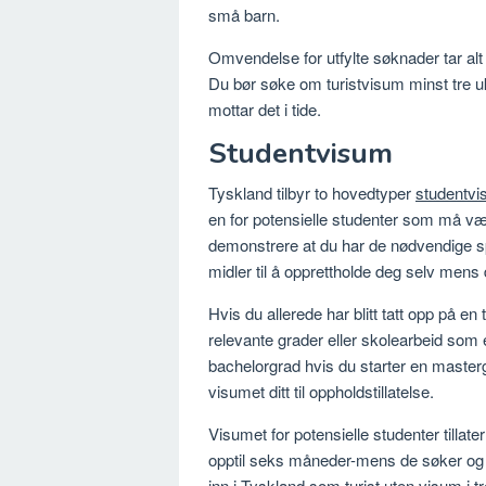
små barn.
Omvendelse for utfylte søknader tar alt 
Du bør søke om turistvisum minst tre uk
mottar det i tide.
Studentvisum
Tyskland tilbyr to hovedtyper
studentv
en for potensielle studenter som må v
demonstrere at du har de nødvendige s
midler til å opprettholde deg selv mens d
Hvis du allerede har blitt tatt opp på e
relevante grader eller skolearbeid som 
bachelorgrad hvis du starter en master
visumet ditt til oppholdstillatelse.
Visumet for potensielle studenter tilla
opptil seks måneder-mens de søker og
inn i Tyskland som turist uten visum i 