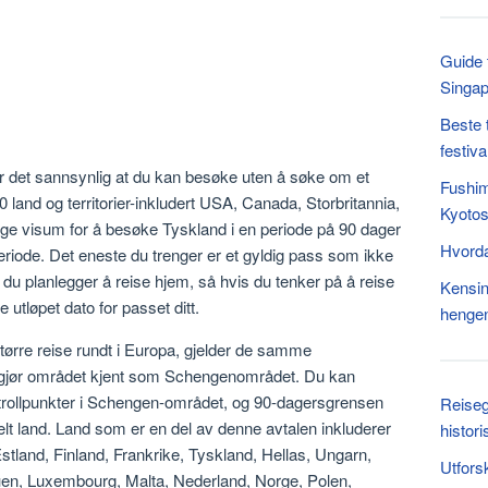
Guide 
Singap
Beste 
festiv
 er det sannsynlig at du kan besøke uten å søke om et
Fushim
 land og territorier-inkludert USA, Canada, Storbritannia,
Kyotos
enge visum for å besøke Tyskland i en periode på 90 dager
Hvorda
riode. Det eneste du trenger er et gyldig pass som ikke
 du planlegger å reise hjem, så hvis du tenker på å reise
Kensin
e utløpet dato for passet ditt.
hengen
større reise rundt i Europa, gjelder de samme
tgjør området kjent som Schengenområdet. Du kan
ntrollpunkter i Schengen-området, og 90-dagersgrensen
Reiseg
kelt land. Land som er en del av denne avtalen inkluderer
histor
stland, Finland, Frankrike, Tyskland, Hellas, Ungarn,
Utfors
itauen, Luxembourg, Malta, Nederland, Norge, Polen,