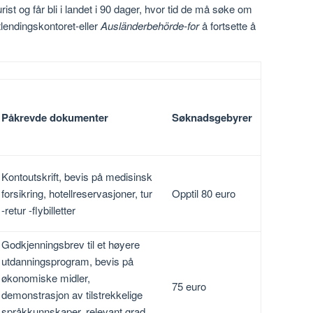
st og får bli i landet i 90 dager, hvor tid de må søke om
utlendingskontoret-eller
Ausländerbehörde-for
å fortsette å
Påkrevde dokumenter
Søknadsgebyrer
Kontoutskrift, bevis på medisinsk
forsikring, hotellreservasjoner, tur
Opptil 80 euro
-retur -flybilletter
Godkjenningsbrev til et høyere
utdanningsprogram, bevis på
økonomiske midler,
75 euro
demonstrasjon av tilstrekkelige
språkkunnskaper, relevant grad