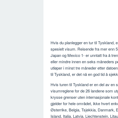
Hvis du planlegger en tur til Tyskland,
spesielt visum. Reisende fra mer enn 50
Japan og Mexico
1-
er unntatt fra å tr
eller mindre innen en seks måneders pe
utløper i minst tre måneder etter datoen
til Tyskland, er det nå en god tid å sjekk
Hvis turen til Tyskland er en del av en 
visumreglene for de 26 landene som u
krysse grenser uten internasjonale ko
gjelder for hele området, ikke hvert en
Østerrike, Belgia, Tsjekkia, Danmark, E
Island, Italia, Latvia, Liechtenstein, L