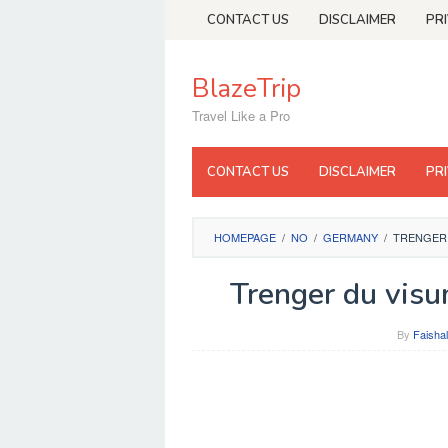
Skip
CONTACT US
DISCLAIMER
PR
to
content
BlazeTrip
Travel Like a Pro
CONTACT US
DISCLAIMER
PR
HOMEPAGE
/
NO
/
GERMANY
/
TRENGER 
Trenger du visu
By
Faishal