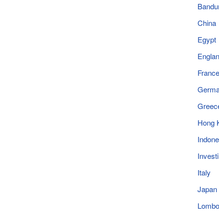
Bandu
China
Egypt
Engla
Franc
Germ
Greec
Hong 
Indone
Invest
Italy
Japan
Lomb