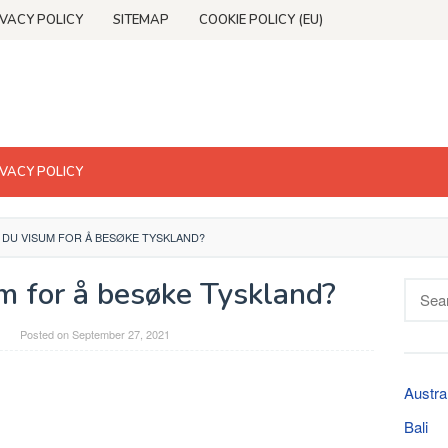
IVACY POLICY
SITEMAP
COOKIE POLICY (EU)
IVACY POLICY
DU VISUM FOR Å BESØKE TYSKLAND?
m for å besøke Tyskland?
Searc
for:
Posted on
September 27, 2021
Austra
Bali