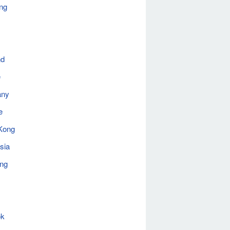
ng
nd
e
any
e
Kong
sia
ing
ok