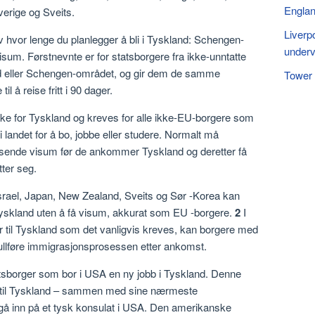
Englan
verige og Sveits.
Liverpo
 hvor lenge du planlegger å bli i Tyskland: Schengen-
underv
isum. Førstnevnte er for statsborgere fra ikke-unntatte
d eller Schengen-området, og gir dem de samme
Tower 
l å reise fritt i 90 dager.
kke for Tyskland og kreves for alle ikke-EU-borgere som
i landet for å bo, jobbe eller studere. Normalt må
sende visum før de ankommer Tyskland og deretter få
tter seg.
srael, Japan, New Zealand, Sveits og Sør -Korea kan
 Tyskland uten å få visum, akkurat som EU -borgere.
2
I
er til Tyskland som det vanligvis kreves, kan borgere med
fullføre immigrasjonsprosessen etter ankomst.
tsborger som bor i USA en ny jobb i Tyskland. Denne
 til Tyskland – sammen med sine nærmeste
å inn på et tysk konsulat i USA. Den amerikanske