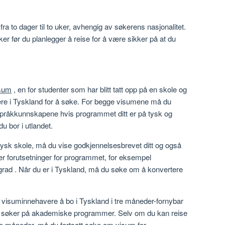
fra to dager til to uker, avhengig av søkerens nasjonalitet.
er før du planlegger å reise for å være sikker på at du
isum
, en for studenter som har blitt tatt opp på en skole og
ære i Tyskland for å søke. For begge visumene må du
pråkkunnskapene hvis programmet ditt er på tysk og
u bor i utlandet.
n tysk skole, må du vise godkjennelsesbrevet ditt og også
er forutsetninger for programmet, for eksempel
grad . Når du er i Tyskland, må du søke om å konvertere
ter visuminnehavere å bo i Tyskland i tre måneder-fornybar
 søker på akademiske programmer. Selv om du kan reise
tre måneder, må du fortsatt søke om visum for