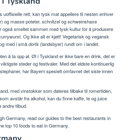
 i Tyskland
offisielle rett, kan tysk mat appellere til nesten enhver
er) og masse poteter, schnitzel og schweinshaxe
ar også smeltet sammen med tysk kultur for å produsere
urrywurst. Og ikke alt er kjøtt! Vegetarisk og vegansk
il og med i små
dorfs
(landsbyer) rundt om i landet.
 å ta opp øl. Øl i Tyskland er ikke bare en drink, det er
 viktigste steder og festivaler. Med det eldste kontinuerlig
stephaner, har Bayern spesielt omfavnet det siste innen
land, med vinstokker som dateres tilbake til romertiden,
om avstår fra alkohol, kan du finne kaffe, te og juice
ndre tilbud.
gh Germany, read our guides to the best restaurants in
the top 10 foods to eat in Germany.
ermany