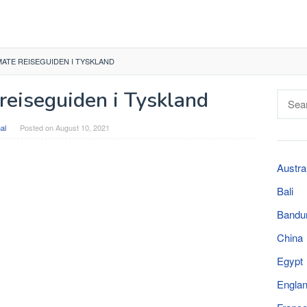
MATE REISEGUIDEN I TYSKLAND
reiseguiden i Tyskland
Searc
for:
al
Posted on
August 10, 2021
Austra
Bali
Bandu
China
Egypt
Engla