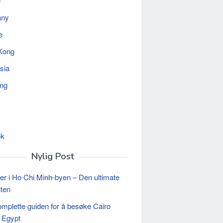
e
any
e
Kong
sia
ing
ok
Nylig Post
er i Ho Chi Minh-byen – Den ultimate
uten
mplette guiden for å besøke Cairo
 Egypt