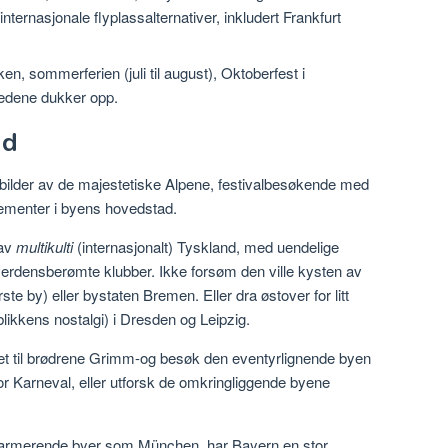
nternasjonale flyplassalternativer, inkludert Frankfurt
en, sommerferien (juli til august), Oktoberfest i
edene dukker opp.
nd
 bilder av de majestetiske Alpene, festivalbesøkende med
ementer i byens hovedstad.
 av
multikulti
(internasjonalt) Tyskland, med uendelige
erdensberømte klubber. Ikke forsøm den ville kysten av
e by) eller bystaten Bremen. Eller dra østover for litt
ikkens nostalgi) i Dresden og Leipzig.
et til brødrene Grimm-og besøk den eventyrlignende byen
for Karneval, eller utforsk de omkringliggende byene
sjarmerende byer som München, har Bayern en stor