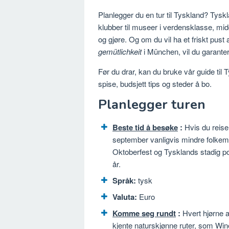
Planlegger du en tur til Tyskland? Tyskl
klubber til museer i verdensklasse, midde
og gjøre. Og om du vil ha et friskt pust
gemütlichkeit
i München, vil du garante
Før du drar, kan du bruke vår guide til 
spise, budsjett tips og steder å bo.
Planlegger turen
Beste tid å besøke
:
Hvis du reise
september vanligvis mindre folke
Oktoberfest og Tysklands stadig pop
år.
Språk:
tysk
Valuta:
Euro
Komme seg rundt
:
Hvert hjørne a
kjente naturskjønne ruter, som Wi