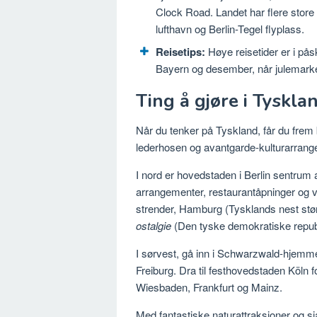
Clock Road. Landet har flere store i
lufthavn og Berlin-Tegel flyplass.
Reisetips:
Høye reisetider er i påsk
Bayern og desember, når julemark
Ting å gjøre i Tyskla
Når du tenker på Tyskland, får du frem
lederhosen og avantgarde-kulturarrang
I nord er hovedstaden i Berlin sentrum
arrangementer, restaurantåpninger og v
strender, Hamburg (Tysklands nest størst
ostalgie
(Den tyske demokratiske republ
I sørvest, gå inn i Schwarzwald-hjemm
Freiburg. Dra til festhovedstaden Köln 
Wiesbaden, Frankfurt og Mainz.
Med fantastiske naturattraksjoner og 