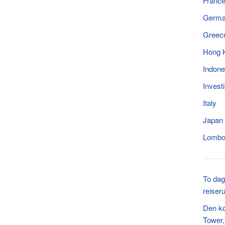
Franc
Germ
Greec
Hong 
Indone
Invest
Italy
Japan
Lomb
To dag
reiser
Den ko
Tower,