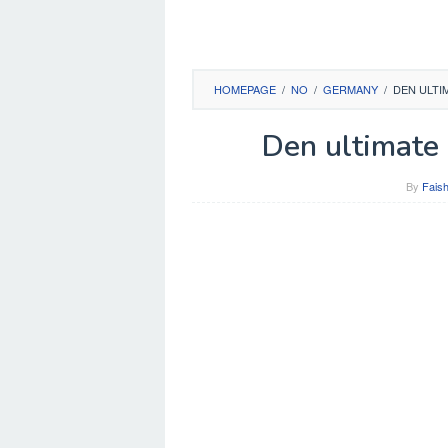
HOMEPAGE
/
NO
/
GERMANY
/
DEN ULTI
Den ultimate 
By
Faish