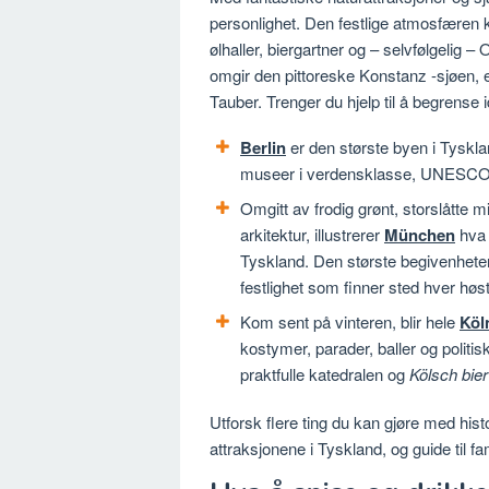
personlighet. Den festlige atmosfæren 
ølhaller, biergartner og – selvfølgelig
omgir den pittoreske Konstanz -sjøen, 
Tauber. Trenger du hjelp til å begrense 
Berlin
er den største byen i Tysklan
museer i verdensklasse, UNESCO-v
Omgitt av frodig grønt, storslåtte m
arkitektur, illustrerer
München
hva 
Tyskland. Den største begivenhete
festlighet som finner sted hver høst
Kom sent på vinteren, blir hele
Köl
kostymer, parader, baller og polit
praktfulle katedralen og
Kölsch bier
Utforsk flere ting du kan gjøre med his
attraksjonene i Tyskland, og guide til fa