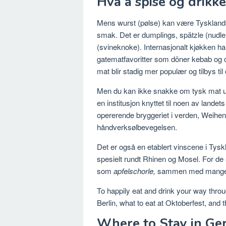
Hva å spise og drikke
Mens wurst (pølse) kan være Tysklands u
smak. Det er dumplings, spätzle (nudl
(svineknoke). Internasjonalt kjøkken h
gatematfavoritter som döner kebab og c
mat blir stadig mer populær og tilbys t
Men du kan ikke snakke om tysk mat uten
en institusjon knyttet til noen av landets
opererende bryggeriet i verden, Weihen
håndverksølbevegelsen.
Det er også en etablert vinscene i Tysk
spesielt rundt Rhinen og Mosel. For de s
som
apfelschorle,
sammen med mange a
To happily eat and drink your way throu
Berlin, what to eat at Oktoberfest, and 
Where to Stay in G