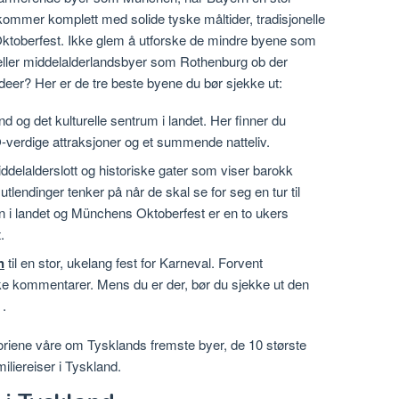
kommer komplett med solide tyske måltider, tradisjonelle
 – Oktoberfest. Ikke glem å utforske de mindre byene som
eller middelalderlandsbyer som Rothenburg ob der
ideer? Her er de tre beste byene du bør sjekke ut:
d og det kulturelle sentrum i landet. Her finner du
erdige attraksjoner og et summende natteliv.
iddelalderslott og historiske gater som viser barokk
utlendinger tenker på når de skal se for seg en tur til
n i landet og Münchens Oktoberfest er en to ukers
.
n
til en stor, ukelang fest for Karneval. Forvent
iske kommentarer. Mens du er der, bør du sjekke ut den
.
toriene våre om Tysklands fremste byer, de 10 største
miliereiser i Tyskland.