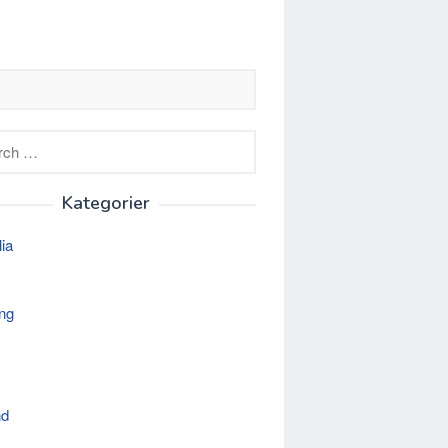
h
Kategorier
lia
ng
nd