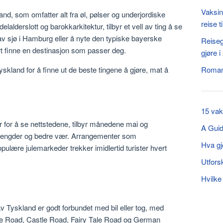
Vaksin
and, som omfatter alt fra øl, pølser og underjordiske
reise t
lalderslott og barokkarkitektur, tilbyr et vell av ting å se
 av sjø i Hamburg eller å nyte den typiske bayerske
Reiseg
rt finne en destinasjon som passer deg.
gjøre 
Tyskland for å finne ut de beste tingene å gjøre, mat å
Romant
15 vak
r for å se nettstedene, tilbyr månedene mai og
A Guid
mengder og bedre vær. Arrangementer som
Hva gj
ulære julemarkeder trekker imidlertid turister hvert
Utfors
Hvilke
v Tyskland er godt forbundet med bil eller tog, med
ne Road, Castle Road, Fairy Tale Road og German