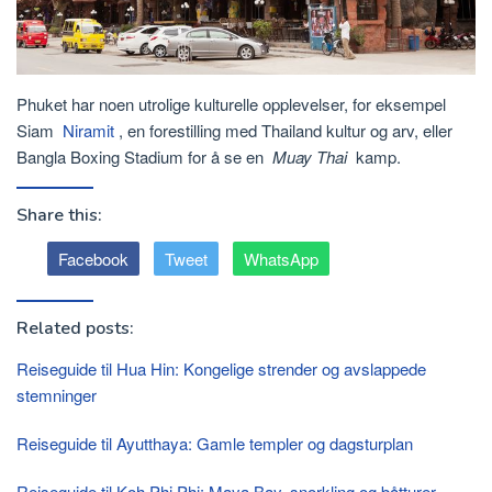
Phuket har noen utrolige kulturelle opplevelser, for eksempel
Siam
Niramit
, en forestilling med Thailand kultur og arv, eller
Bangla Boxing Stadium for å se en
Muay Thai
kamp.
Share this:
Facebook
Tweet
WhatsApp
Related posts:
Reiseguide til Hua Hin: Kongelige strender og avslappede
stemninger
Reiseguide til Ayutthaya: Gamle templer og dagsturplan
Reiseguide til Koh Phi Phi: Maya Bay, snorkling og båtturer