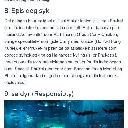
8. Spis deg syk
Det er ingen hemmelighet at Thai mat er fantastisk, men Phuket
er et kulinariske hovedstad i sin egen rett. Enten du prøve pan-
thailandske favoritter som Pad Thai og Green Curry Chicken,
sørlige spesialiteter som gule Curry med krabbe (Bu Pad Pong
Kuree), eller Phuket-inspirert tar på asiatiske klassikere som
congee svinekjøtt grøt og Hainanese kylling ris, er Phuket så
mye et paradis for smaksløkene som det er for din indre beach
bum. Spesielt Phuket markeder som Banzaan Fresh Market og
Phuket helgemarked er gode steder å begynne din kulinariske
opplevelser.
9. se dyr (Responsibly)