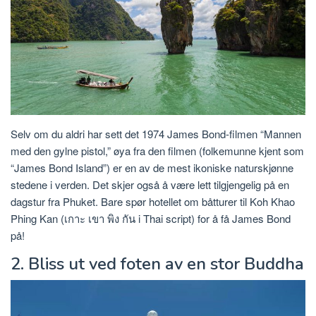
Selv om du aldri har sett det 1974 James Bond-filmen “Mannen
med den gylne pistol,” øya fra den filmen (folkemunne kjent som
“James Bond Island”) er en av de mest ikoniske naturskjønne
stedene i verden. Det skjer også å være lett tilgjengelig på en
dagstur fra Phuket. Bare spør hotellet om båtturer til Koh Khao
Phing Kan (เกาะ เขา พิง กัน i Thai script) for å få James Bond
på!
2. Bliss ut ved foten av en stor Buddha