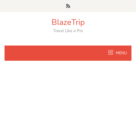
Skip
to
content
BlazeTrip
Travel Like a Pro
MENU