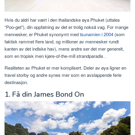
Hvis du aldri har vært i den thailandske øya Phuket (uttales
“Poo-get”), din oppfatning av det er trolig nokså vag. For mange
mennesker, er Phuket synonymt med
tsunamien i 2004
(som
faktisk rammet flere land, og millioner av mennesker rundt
kanten av det indiske hav), mens andre ser det mer generelt,
som en tropisk men kjøre-of-the-mill strandparadis .
Realiteten av Phuket er mer komplisert. Deler av øya ligner en
travel storby og andre synes mer som en avslappende ferie
destinasjon.
1. Få din James Bond On