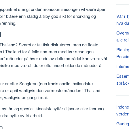
spunktet stengt under monsoon sesongen vil være åpen
r blåere enn stadig å tilby god sikt for snorkling og
Vår i 
vrenning.
hva du
Overna
d
alle r
 Thailand? Svaret er faktisk diskuteres, men de fleste
Planle
i Thailand for å falle sammen med tørr-sesongen
Poseid
lder” måneder på hver ende av dette området kan være våt
liten risiko med været, de er ofte underholdende måneder å
Interne
Essent
språk 
uker etter Songkran (den tradisjonelle thailandske
bare er april vanligvis den varmeste måneden i Thailand
, vanligvis en gang i mai.
Indone
, nyttår, og spesielt kinesisk nyttår (i januar eller februar)
verde
dra nytte av fri arbeid.
Gudeg 
n