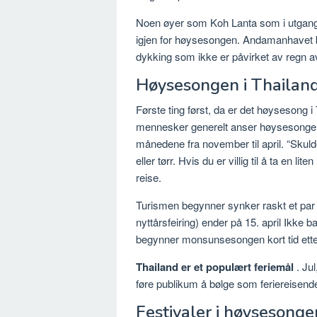
Noen øyer som Koh Lanta som i utgang
igjen for høysesongen. Andamanhavet bli
dykking som ikke er påvirket av regn a
Høysesongen i Thailan
Første ting først, da er det høysesong i
mennesker generelt anser høysesongen 
månedene fra november til april. “Sku
eller tørr. Hvis du er villig til å ta en 
reise.
Turismen begynner synker raskt et par 
nyttårsfeiring) ender på 15. april Ikke 
begynner monsunsesongen kort tid etter
Thailand er et populært feriemål
. Jul
føre publikum å bølge som feriereisende 
Festivaler i høysesonge