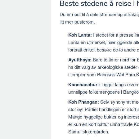
Beste stedene å reise 
Du er nødt til å dele strender og attra
litt mer pusterom.
Koh Lanta:
I stedet for å presse 
Lanta en utmerket, nærliggende alte
fortsatt enkelt besøke de to andre d
Ayutthaya:
Bare to timer nord for
ha ditt valg av arkeologiske steder
i templer som Bangkok Wat Phra 
Kanchanaburi:
Ligger langs elven 
unnslippe folkemengdene i Bangkok.
Koh Phangan:
Selv synonymt med 
stor øy! Partiet handlingen er stort s
Mange hyggelige bukter og interes
er kun en kort båttur unna travle 
Samui skjærgården.