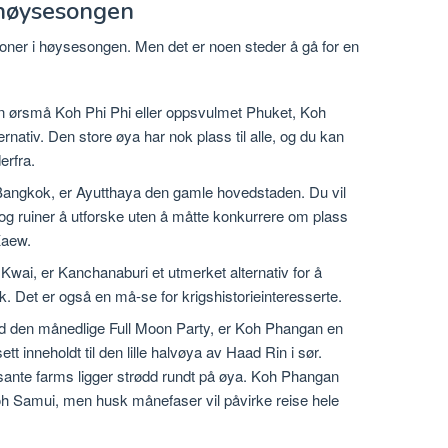
i høysesongen
ksjoner i høysesongen. Men det er noen steder å gå for en
inn ørsmå Koh Phi Phi eller oppsvulmet Phuket, Koh
rnativ. Den store øya har nok plass til alle, og du kan
erfra.
 Bangkok, er Ayutthaya den gamle hovedstaden. Du vil
 og ruiner å utforske uten å måtte konkurrere om plass
Kaew.
Kwai, er Kanchanaburi et utmerket alternativ for å
 Det er også en må-se for krigshistorieinteresserte.
den månedlige Full Moon Party, er Koh Phangan en
ett inneholdt til den lille halvøya av Haad Rin i sør.
sante farms ligger strødd rundt på øya. Koh Phangan
Koh Samui, men husk månefaser vil påvirke reise hele