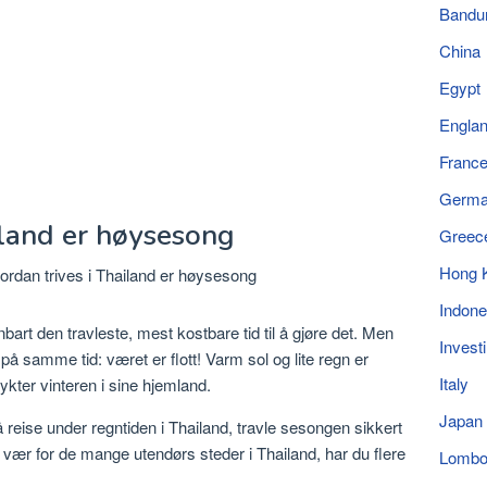
Bandu
China
Egypt
Engla
Franc
Germ
iland er høysesong
Greec
Hong 
Indone
art den travleste, mest kostbare tid til å gjøre det. Men
Invest
på samme tid: været er flott! Varm sol og lite regn er
Italy
ykter vinteren i sine hjemland.
Japan
reise under regntiden i Thailand, travle sesongen sikkert
vær for de mange utendørs steder i Thailand, har du flere
Lomb