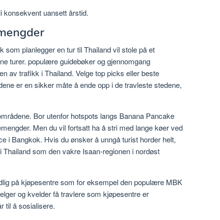
i konsekvent uansett årstid.
emengder
lk som planlegger en tur til Thailand vil stole på et
 sine turer. populære guidebøker og gjennomgang
yten av trafikk i Thailand. Velge top picks eller beste
idene er en sikker måte å ende opp i de travleste stedene,
områdene. Bor utenfor hotspots langs Banana Pancake
kemengder. Men du vil fortsatt ha å stri med lange køer ved
 i Bangkok. Hvis du ønsker å unngå turist horder helt,
 i Thailand som den vakre Isaan-regionen i nordøst
idlig på kjøpesentre som for eksempel den populære MBK
elger og kvelder få travlere som kjøpesentre er
til å sosialisere.