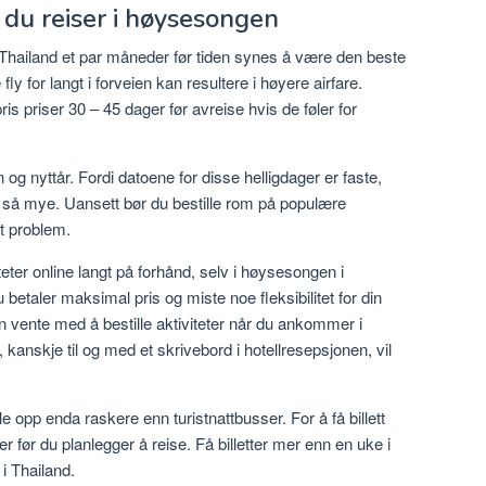
s du reiser i høysesongen
 i Thailand et par måneder før tiden synes å være den beste
fly for langt i forveien kan resultere i høyere airfare.
is priser 30 – 45 dager før avreise hvis de føler for
n og nyttår. Fordi datoene for disse helligdager er faste,
 så mye. Uansett bør du bestille rom på populære
 et problem.
iteter online langt på forhånd, selv i høysesongen i
u betaler maksimal pris og miste noe fleksibilitet for din
 vente med å bestille aktiviteter når du ankommer i
kanskje til og med et skrivebord i hotellresepsjonen, vil
lle opp enda raskere enn turistnattbusser. For å få billett
ger før du planlegger å reise. Få billetter mer enn en uke i
 i Thailand.