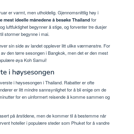
r er varmt, men utholdelig. Gjennomsnittlig høy i
e mest ideelle månedene å besøke Thailand
for
 luftfuktighet begynner å stige, og forventer tre dusjer
til stormer begynne i mai.
er sin side av landet opplever litt ulike værmønstre. For
av den tørre sesongen i Bangkok, men det er den mest
populære øya Koh Samui!
te i høysesongen
 verste i høysesongen i Thailand. Rabatter er ofte
dører er litt mindre sannsynlighet for å bli enige om de
m minutter for en uinformert reisende å komme sammen og
r basert på årstidene, men de kommer til å bestemme når
vent hoteller i populære steder som Phuket for å vandre