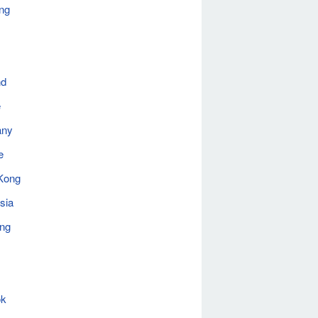
ng
nd
e
any
e
Kong
sia
ing
ok