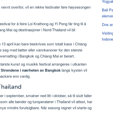
Yogyak
r nevnt ovenfor, vil en rekke festivaler føre høysesongen
Bali P
elemen
ival for å feire Loi Krathong og Yi Peng får ting til å
Dos an
g Mai og destinasjoner i Nord-Thailand vil bli
Visiti
Indone
 13 april kan bare beskrives som totalt kaos i Chiang
te seg med bøtter eller vannkanoner for den største
vernatting i Bangkok og Chiang Mai er berørt.
tørste kunst og musikk festival arrangeres i utkanten
Strendene i nærheten av Bangkok
langs kysten vil
kpackere enn vanlig.
Thailand
 september, smalner ned litt i oktober, så til slutt faller
om alle bønder og turoperatører i Thailand vil attest, har
 mye mindre forutsigbare. Når sesong regner vil starte og