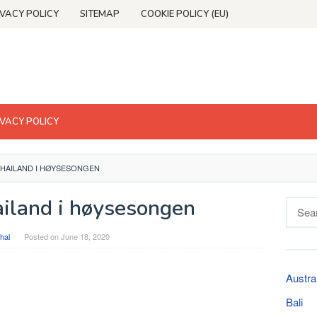
IVACY POLICY
SITEMAP
COOKIE POLICY (EU)
IVACY POLICY
 THAILAND I HØYSESONGEN
ailand i høysesongen
Searc
for:
hal
Posted on
June 18, 2020
Austra
Bali