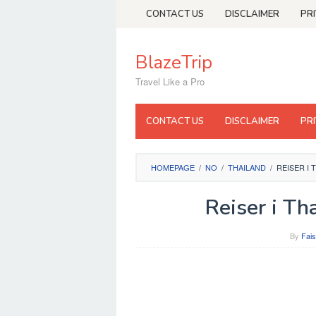
Skip
CONTACT US
DISCLAIMER
PR
to
content
BlazeTrip
Travel Like a Pro
CONTACT US
DISCLAIMER
PR
HOMEPAGE
/
NO
/
THAILAND
/
REISER I
Reiser i Th
By
Fais