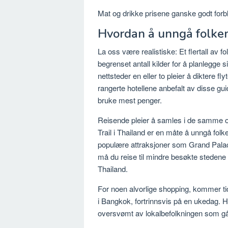
Mat og drikke prisene ganske godt forbl
Hvordan å unngå folk
La oss være realistiske: Et flertall av fo
begrenset antall kilder for å planlegge
nettsteder en eller to pleier å diktere fl
rangerte hotellene anbefalt av disse gu
bruke mest penger.
Reisende pleier å samles i de samme 
Trail i Thailand er en måte å unngå fol
populære attraksjoner som Grand Palace
må du reise til mindre besøkte stedene
Thailand.
For noen alvorlige shopping, kommer t
i Bangkok, fortrinnsvis på en ukedag. H
oversvømt av lokalbefolkningen som går 