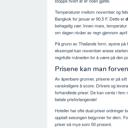
stoppe hvert år er noen gjette.
Temperaturer mellom november og februa
Bangkok for januar er 90,5 F. Dette er
d
behagelig vær. Innen mars, temperatur og
om dagen nivåer av regn gjennom april 
På grunn av Thailands form, øyene på hv
eksempel kan november anses starten 
regnfulle måneden for å være på den 
Prisene kan man forven
Av åpenbare grunner, prisene er på sitt
vanskeligere å score. Drivere og leveran
forhandlede priser. De kan vente i fe
betale prisforlangende!
Hoteller har ofte dual-priser ordninge
opptatt sesongen begynner for dem. For
priser så mye som 50 prosent.