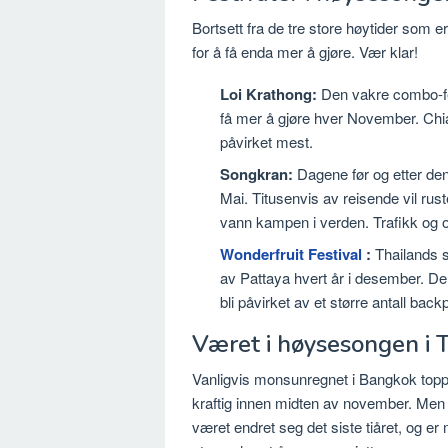
Bortsett fra de tre store høytider som e
for å få enda mer å gjøre. Vær klar!
Loi Krathong:
Den vakre combo-fest
få mer å gjøre hver November. Chian
påvirket mest.
Songkran:
Dagene før og etter den
Mai. Titusenvis av reisende vil rus
vann kampen i verden. Trafikk og o
Wonderfruit Festival
:
Thailands s
av Pattaya hvert år i desember. De
bli påvirket av et større antall bac
Været i høysesongen i 
Vanligvis monsunregnet i Bangkok topper i
kraftig innen midten av november. Men s
været endret seg det siste tiåret, og er