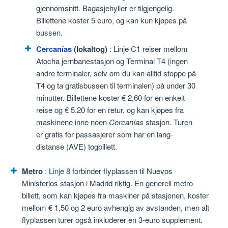
gjennomsnitt. Bagasjehyller er tilgjengelig.
Billettene koster 5 euro, og kan kun kjøpes på
bussen.
Cercanías
(lokaltog)
: Linje C1 reiser mellom
Atocha jernbanestasjon og Terminal T4 (ingen
andre terminaler, selv om du kan alltid stoppe på
T4 og ta gratisbussen til terminalen) på under 30
minutter. Billettene koster € 2,60 for en enkelt
reise og € 5,20 for en retur, og kan kjøpes fra
maskinene inne noen
Cercanías
stasjon. Turen
er gratis for passasjerer som har en lang-
distanse (AVE) togbillett.
Metro
:
Linje 8
forbinder flyplassen til Nuevos
Ministerios stasjon i Madrid riktig. En generell metro
billett, som kan kjøpes fra maskiner på stasjonen, koster
mellom € 1,50 og 2 euro avhengig av avstanden, men alt
flyplassen turer også inkluderer en 3-euro supplement.