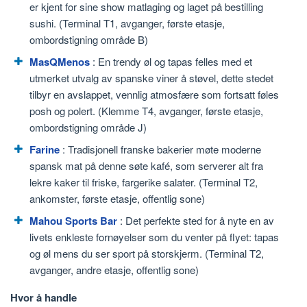
er kjent for sine show matlaging og laget på bestilling
sushi. (Terminal T1, avganger, første etasje,
ombordstigning område B)
MasQMenos
: En trendy øl og tapas felles med et
utmerket utvalg av spanske viner å støvel, dette stedet
tilbyr en avslappet, vennlig atmosfære som fortsatt føles
posh og polert. (Klemme T4, avganger, første etasje,
ombordstigning område J)
Farine
: Tradisjonell franske bakerier møte moderne
spansk mat på denne søte kafé, som serverer alt fra
lekre kaker til friske, fargerike salater. (Terminal T2,
ankomster, første etasje, offentlig sone)
Mahou Sports Bar
: Det perfekte sted for å nyte en av
livets enkleste fornøyelser som du venter på flyet: tapas
og øl mens du ser sport på storskjerm. (Terminal T2,
avganger, andre etasje, offentlig sone)
Hvor å handle