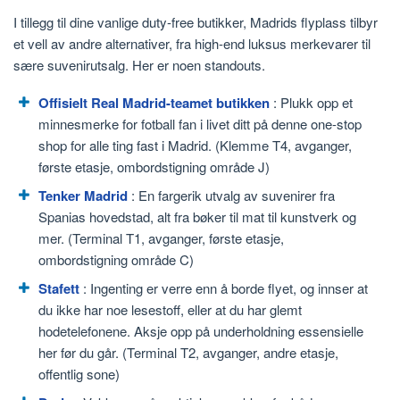
I tillegg til dine vanlige duty-free butikker, Madrids flyplass tilbyr
et vell av andre alternativer, fra high-end luksus merkevarer til
sære suvenirutsalg. Her er noen standouts.
Offisielt Real Madrid-teamet butikken
: Plukk opp et
minnesmerke for fotball fan i livet ditt på denne one-stop
shop for alle ting fast i Madrid. (Klemme T4, avganger,
første etasje, ombordstigning område J)
Tenker Madrid
: En fargerik utvalg av suvenirer fra
Spanias hovedstad, alt fra bøker til mat til kunstverk og
mer. (Terminal T1, avganger, første etasje,
ombordstigning område C)
Stafett
: Ingenting er verre enn å borde flyet, og innser at
du ikke har noe lesestoff, eller at du har glemt
hodetelefonene. Aksje opp på underholdning essensielle
her før du går. (Terminal T2, avganger, andre etasje,
offentlig sone)