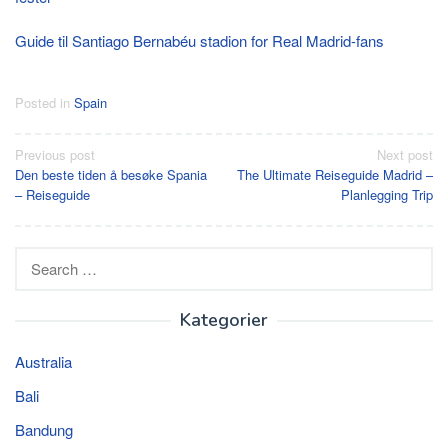
Guide til Santiago Bernabéu stadion for Real Madrid-fans
Posted in
Spain
Post
Previous post
Next post
Den beste tiden å besøke Spania
The Ultimate Reiseguide Madrid –
navigation
– Reiseguide
Planlegging Trip
Search
for:
Kategorier
Australia
Bali
Bandung