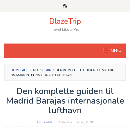
Skip
to
content
BlazeTrip
Travel Like a Pro
MENU
HOMEPAGE
/
NO
/
SPAIN
/
DEN KOMPLETTE GUIDEN TIL MADRID
BARAJAS INTERNASJONALE LUFTHAVN
Den komplette guiden til
Madrid Barajas internasjonale
lufthavn
By
Faishal
Posted on
June 28, 2020