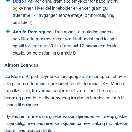
Dodo
: Vakker ennå praktiske smykker for både menn
og kvinner. Hver del inneholder en enkelt gram gull.
(Klemme T4, avganger, første etasje, ombordstigning
område J)
Adolfo Dominguez
: Den spanske motedesigneren
selvtitulerte merkevare har vært forbundet med klasse
og stil for mer enn 30 år. (Terminal T2, avganger, første
etasje, ombordstigning område D)
Airport Lounges
De Madrid Airport tilbyr seks forskjellige
salonger
spredt ut over
alle passasjerterminaler, inkludert satellitt terminal T4S. Mange,
men ikke alle, krever passasjerene å være i besittelse av et
boarding pass for en flytur avgang fra denne terminalen for å få
tilgang til salongen.
Flyplassen online salong reservasjonstjenesten er foreløpig ikke
tilgjengelig, men passerer kan kjøpes på hver salong mottakelse
dagen hvis plassen tillater.