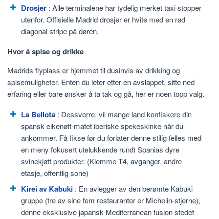
Drosjer
: Alle terminalene har tydelig merket taxi stopper
utenfor. Offisielle Madrid drosjer er hvite med en rød
diagonal stripe på døren.
Hvor å spise og drikke
Madrids flyplass er hjemmet til dusinvis av drikking og
spisemuligheter. Enten du leter etter en avslappet, sitte ned
erfaring eller bare ønsker å ta tak og gå, her er noen topp valg.
La Bellota
: Dessverre, vil mange land konfiskere din
spansk eikenøtt-matet iberiske spekeskinke når du
ankommer. Få fikse før du forlater denne stilig felles med
en meny fokusert utelukkende rundt Spanias dyre
svinekjøtt produkter. (Klemme T4, avganger, andre
etasje, offentlig sone)
Kirei av Kabuki
: En avlegger av den berømte Kabuki
gruppe (tre av sine fem restauranter er Michelin-stjerne),
denne eksklusive japansk-Mediterranean fusion stedet