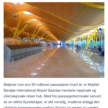
Betjener mer enn 50 millioner passasjerer hvert år, er Madrid-
Barajas International Airport Spanias travleste nasjonale og
internasjonale reiser hub. Med fire passasjerterminaler servert
av en rekke flyselskaper, er det romslig, moderne anlegg den
viktigste inngangsporten mellom Spania og resten av verden.