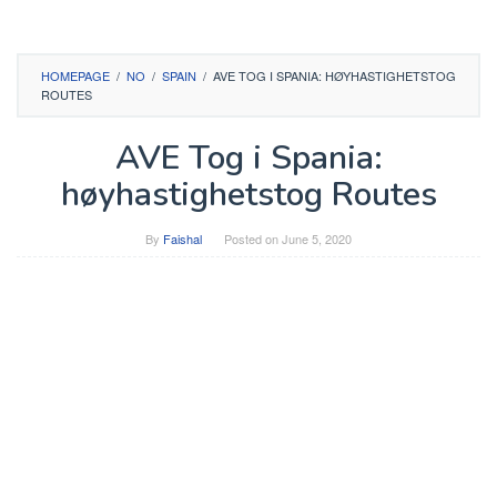
HOMEPAGE
/
NO
/
SPAIN
/
AVE TOG I SPANIA: HØYHASTIGHETSTOG
ROUTES
AVE Tog i Spania:
høyhastighetstog Routes
By
Faishal
Posted on
June 5, 2020