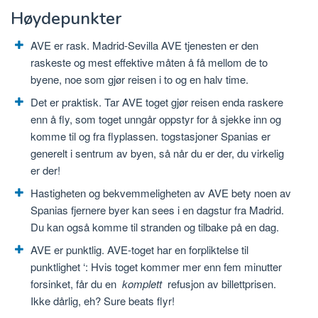
Høydepunkter
AVE er rask. Madrid-Sevilla AVE tjenesten er den
raskeste og mest effektive måten å få mellom de to
byene, noe som gjør reisen i to og en halv time.
Det er praktisk. Tar AVE toget gjør reisen enda raskere
enn å fly, som toget unngår oppstyr for å sjekke inn og
komme til og fra flyplassen. togstasjoner Spanias er
generelt i sentrum av byen, så når du er der, du virkelig
er der!
Hastigheten og bekvemmeligheten av AVE bety noen av
Spanias fjernere byer kan sees i en dagstur fra Madrid.
Du kan også komme til stranden og tilbake på en dag.
AVE er punktlig. AVE-toget har en forpliktelse til
punktlighet ‘: Hvis toget kommer mer enn fem minutter
forsinket, får du en
komplett
refusjon av billettprisen.
Ikke dårlig, eh? Sure beats flyr!