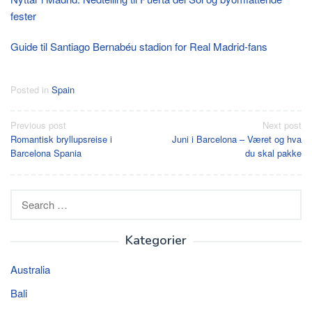
fester
Guide til Santiago Bernabéu stadion for Real Madrid-fans
Posted in
Spain
Post
Previous post
Next post
Romantisk bryllupsreise i
Juni i Barcelona – Været og hva
navigation
Barcelona Spania
du skal pakke
Search
for:
Kategorier
Australia
Bali