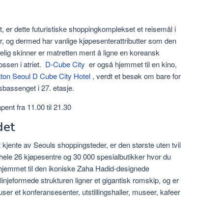
, er dette futuristiske shoppingkomplekset et reisemål i
, og dermed har vanlige kjøpesenterattributter som den
lig skinner er matretten ment å ligne en koreansk
ossen i atriet.
D-Cube City
er også hjemmet til en kino,
ton Seoul D Cube City Hotel
, verdt et besøk om bare for
sbassenget i 27. etasje.
pent fra 11.00 til 21.30
det
nte av Seouls shoppingsteder, er den største uten tvil
ele 26 kjøpesentre og 30 000 spesialbutikker hvor du
 hjemmet til den ikoniske Zaha Hadid-designede
jeformede strukturen ligner et gigantisk romskip, og er
ser et konferansesenter, utstillingshaller, museer, kafeer