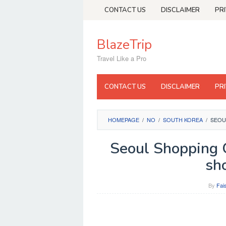
Skip
CONTACT US
DISCLAIMER
PR
to
content
BlazeTrip
Travel Like a Pro
CONTACT US
DISCLAIMER
PR
HOMEPAGE
/
NO
/
SOUTH KOREA
/
SEOU
Seoul Shopping 
sh
By
Fai