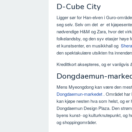
D-Cube City
Ligger sør for Han-elven i Guro-området
seg selv. Selv om det
er
et kjøpesenter
nødvendige H&M og Zara, hvor det virke
folkelandsby, og den syv etasjer høye f
et kunstsenter, en musikkhall og
Shera
den spektakulære utsikten fra innendør
Kredittkort aksepteres, og er vanligvis å
Dongdaemun-marke
Mens Myeongdong kan være den mest kje
Dongdaemun-markedet
. Området har h
kan kjøpe nesten hva som helst, og er
Dongdaemun Design Plaza. Den strømlin
byens kunst- og kulturknutepunkt, og hu
og shoppingområder.