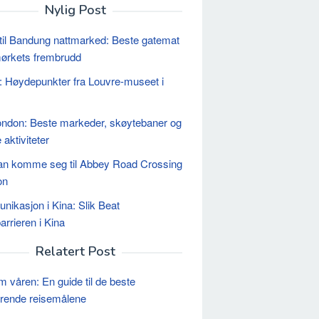
Nylig Post
til Bandung nattmarked: Beste gatemat
mørkets frembrudd
er: Høydepunkter fra Louvre-museet i
London: Beste markeder, skøytebaner og
e aktiviteter
n komme seg til Abbey Road Crossing
on
ikasjon i Kina: Slik Beat
arrieren i Kina
Relatert Post
m våren: En guide til de beste
rende reisemålene