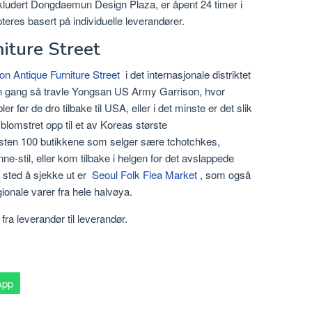
ludert Dongdaemun Design Plaza, er åpent 24 timer i
teres basert på individuelle leverandører.
iture Street
on Antique Furniture Street
i det internasjonale distriktet
n gang så travle Yongsan US Army Garrison, hvor
 før de dro tilbake til USA, eller i det minste er det slik
blomstret opp til et av Koreas største
sten 100 butikkene som selger sære tchotchkes,
e-stil, eller kom tilbake i helgen for det avslappede
 sted å sjekke ut er
Seoul Folk Flea Market
, som også
ionale varer fra hele halvøya.
fra leverandør til leverandør.
App