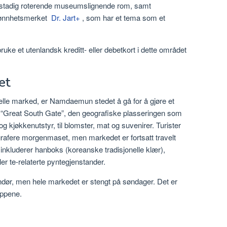
t stadig roterende museumslignende rom, samt
skjønnhetsmerket
Dr. Jart+
, som har et tema som et
ke et utenlandsk kreditt- eller debetkort i dette området
et
elle marked, er Namdaemun stedet å gå for å gjøre et
 “Great South Gate”, den geografiske plasseringen som
 og kjøkkenutstyr, til blomster, mat og suvenirer. Turister
grafere morgenmaset, men markedet er fortsatt travelt
 inkluderer hanboks (koreanske tradisjonelle klær),
ller te-relaterte pyntegjenstander.
andør, men hele markedet er stengt på søndager. Det er
uppene.