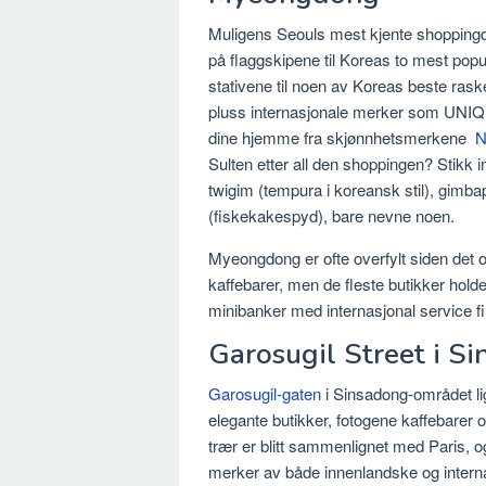
Muligens Seouls mest kjente shoppingdest
på flaggskipene til Koreas to mest po
stativene til noen av Koreas beste r
pluss internasjonale merker som UNIQLO
dine hjemme fra skjønnhetsmerkene
N
Sulten etter all den shoppingen? Stikk
twigim (tempura i koreansk stil), gimbap
(fiskekakespyd), bare nevne noen.
Myeongdong er ofte overfylt siden det o
kaffebarer, men de fleste butikker hol
minibanker med internasjonal service fi
Garosugil Street i S
Garosugil-gaten
i Sinsadong-området lig
elegante butikker, fotogene kaffebarer
trær er blitt sammenlignet med Paris, 
merker av både innenlandske og intern