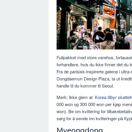
Fullpakket med store varehus, fortause
forhandlere, hvis du ikke finner det du 
Fra de parisisk-inspirerte gatene i ultra
Dongdaemun Design Plaza, ta ut kredittko
handle til du kommer til Seoul.
Merk: Ikke glem at
Korea tilbyr skattef
000 won og 300 000 won per kjøp mens d
won). Be om kvittering for tilbakebetal
sørg for å sende inn kvitteringer på flyp
Myeongdong