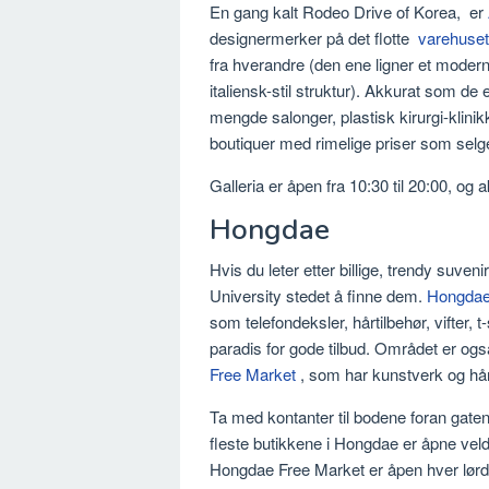
En gang kalt Rodeo Drive of Korea, er
designermerker på det flotte
varehuset
fra hverandre (den ene ligner et moderne
italiensk-stil struktur). Akkurat som de
mengde salonger, plastisk kirurgi-klini
boutiquer med rimelige priser som selge
Galleria er åpen fra 10:30 til 20:00, og 
Hongdae
Hvis du leter etter billige, trendy suven
University stedet å finne dem.
Hongda
som telefondeksler, hårtilbehør, vifter,
paradis for gode tilbud. Området er ogs
Free Market
, som har kunstverk og hå
Ta med kontanter til bodene foran gaten
fleste butikkene i Hongdae er åpne vel
Hongdae Free Market er åpen hver lørd