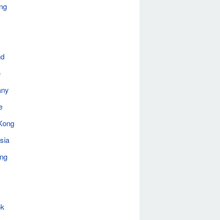
ng
nd
e
any
e
Kong
sia
ing
ok