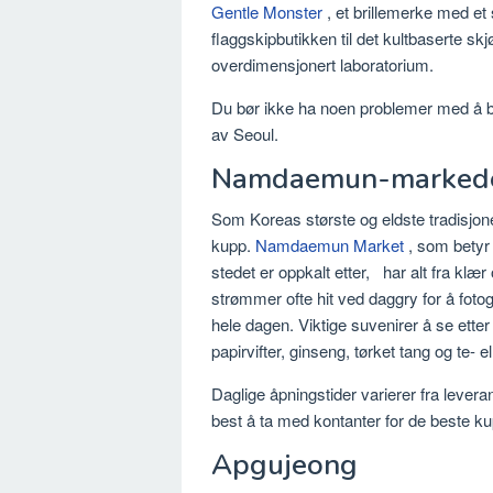
Gentle Monster
, et brillemerke med e
flaggskipbutikken til det kultbaserte 
overdimensjonert laboratorium.
Du bør ikke ha noen problemer med å bru
av Seoul.
Namdaemun-marked
Som Koreas største og eldste tradisjon
kupp.
Namdaemun Market
, som betyr
stedet er oppkalt etter, har alt fra klær
strømmer ofte hit ved daggry for å foto
hele dagen. Viktige suvenirer å se etter
papirvifter, ginseng, tørket tang og te- e
Daglige åpningstider varierer fra lever
best å ta med kontanter for de beste k
Apgujeong