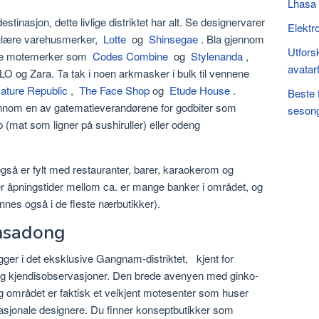
Lhasa 
inasjon, dette livlige distriktet har alt. Se designervarer
Elektr
pulære varehusmerker,
Lotte
og
Shinsegae
. Bla gjennom
Utforsk
aske motemerker som
Codes Combine
og
Stylenanda
,
avatarf
 og Zara. Ta tak i noen arkmasker i bulk til vennene
ature Republic
,
The Face Shop
og
Etude House
.
Beste 
 innom en av gatematleverandørene for godbiter som
sesong
 (mat som ligner på sushiruller) eller odeng
gså er fylt med restauranter, barer, karaokerom og
der åpningstider mellom ca. er mange banker i området, og
nnes også i de fleste nærbutikker).
insadong
ger i det eksklusive Gangnam-distriktet, kjent for
 og kjendisobservasjoner. Den brede avenyen med ginko-
og området er faktisk et velkjent motesenter som huser
asjonale designere. Du finner konseptbutikker som