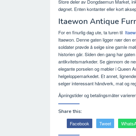
Store deler av Dongdaemun Market, ink
døgnet. Enten kontanter eller kort aksep
Itaewon Antique Furn
For en finurlig dag ute, ta turen til
Itaew
Itaewon. Denne gaten ligger nær den e
soldater prøvde å selge sine gamle møbler
historien går. Siden den gang har gaten 
antikvitetsmarkeder. Se gjennom de ne
elegante porselen og møbler i Queen Ann
helgeloppemarkedet. Et annet, lignende
selger interessant håndverk, mat og reg
Åpningstider og betalingsmåter varierer 
Share this:
Facebook
Tweet
Whats