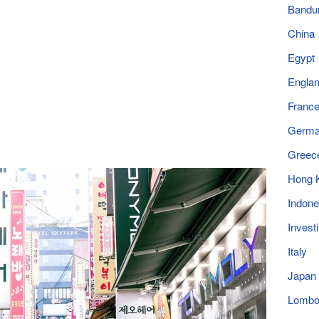
Bandu
China
Egypt
Engla
Franc
Germ
Greec
Hong 
Indone
Invest
Italy
Japan
Lomb