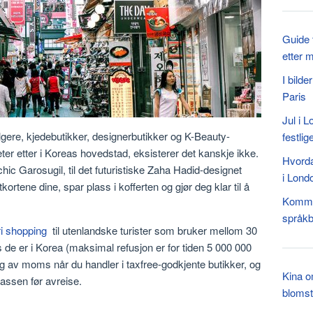
Guide 
etter 
I bild
Paris
Jul i 
lgere, kjedebutikker, designerbutikker og K-Beauty-
festlig
leter etter i Koreas hovedstad, eksisterer det kanskje ikke.
Hvorda
-chic Garosugil, til det futuristiske Zaha Hadid-designet
i Lond
rtene dine, spar plass i kofferten og gjør deg klar til å
Kommun
språkb
ri shopping
til utenlandske turister som bruker mellom 30
e er i Korea (maksimal refusjon er for tiden 5 000 000
ing av moms når du handler i taxfree-godkjente butikker, og
Kina o
lassen før avreise.
blomst