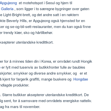
Apgujeong
et motehotspot i Seoul og hjem til
 Galleria
, som ligger i to særegne bygninger over gaten
 Light-Bright-brett, og det andre satt i en nøktern
 ekte Beverly Hills, er Apgujeong også hjemsted for en
kker og se-og-bli-sett-restauranter, men du kan også finne
r trendy klær, sko og hårtilbehør.
aksepterer utenlandske kredittkort.
irer for å minnes tiden din i Korea, er området rundt Hongik
e
er fylt med tusenvis av butikkfronter fulle av baubles
 t-skjorter, smykker og diverse andre smykker, og er et
å kjent for fargerik graffiti, mange buskere og
Hongdae
ndlagde produkter.
. Større butikker aksepterer utenlandske kredittkort. De
dig sent, for å samsvare med områdets energiske natteliv.
ag fra mars til november.