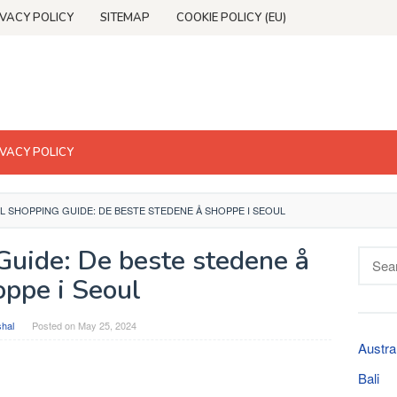
IVACY POLICY
SITEMAP
COOKIE POLICY (EU)
IVACY POLICY
L SHOPPING GUIDE: DE BESTE STEDENE Å SHOPPE I SEOUL
Guide: De beste stedene å
Searc
for:
oppe i Seoul
shal
Posted on
May 25, 2024
Austra
Bali