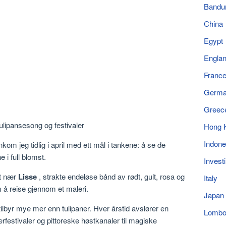
Bandu
China
Egypt
Engla
Franc
Germ
Greec
Hong 
Indone
nkom jeg tidlig i april med ett mål i tankene: å se de
 i full blomst.
Invest
et nær
Lisse
, strakte endeløse bånd av rødt, gult, rosa og
Italy
m å reise gjennom et maleri.
Japan
tilbyr mye mer enn tulipaner. Hver årstid avslører en
Lomb
rfestivaler og pittoreske høstkanaler til magiske