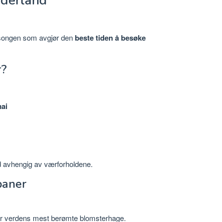
ederland
esongen som avgjør den
beste tiden å besøke
r?
ai
id avhengig av værforholdene.
paner
er verdens mest berømte blomsterhage.