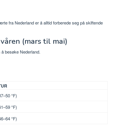
ærte fra Nederland er å alltid forberede seg på skiftende
åren (mars til mai)
n å besøke Nederland.
TUR
37–50 °F)
41–59 °F)
46–64 °F)