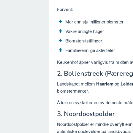
Forvent:
Mer enn sju millioner blomster
Vakre anlagte hager
Blomsterutstillinger
Familievennlige aktiviteter
Keukenhof åpner vanligvis fra midten av
2. Bollenstreek (Pærere
Landskapet mellom
Haarlem
og
Leide
blomstermarker.
Å leie en sykkel er en av de beste måt
3.
Noordoostpolder
Noordoostpolder er mindre overfylt enn 
autentiske opplevelser på landsbygda.