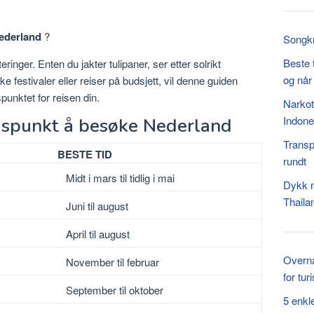
Nederland
?
Songkr
Beste 
ringer. Enten du jakter tulipaner, ser etter solrikt
og når
festivaler eller reiser på budsjett, vil denne guiden
punktet for reisen din.
Narkot
Indone
tidspunkt å besøke Nederland
Transp
BESTE TID
rundt
Midt i mars til tidlig i mai
Dykk n
Thaila
Juni til august
April til august
Overna
November til februar
for turi
September til oktober
5 enkl