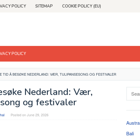
IVACY POLICY
SITEMAP
COOKIE POLICY (EU)
IVACY POLICY
E TID Å BESØKE NEDERLAND: VÆR, TULIPANSESONG OG FESTIVALER
besøke Nederland: Vær,
Searc
for:
song og festivaler
hal
Posted on
June 29, 2026
Austra
Bali