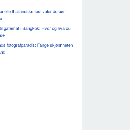
onelle thailandske festivaler du bør
e
til gatemat i Bangkok: Hvor og hva du
ise
nds fotografparadis: Fange skjønnheten
and