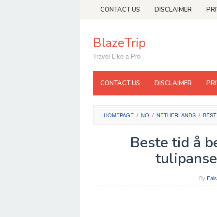
Skip
CONTACT US
DISCLAIMER
PR
to
content
BlazeTrip
Travel Like a Pro
CONTACT US
DISCLAIMER
PR
HOMEPAGE
/
NO
/
NETHERLANDS
/
BEST
Beste tid å 
tulipanse
By
Fais