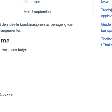
lokal
desember
Tradisj
Mai til september
opplev
i
den ideelle kombinasjonen av behagelig vær,
Guide 
rangementer.
bør sp
lima
Thaila
i Thail
lima
, som betyr:
 å pakke: