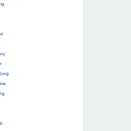
ng
nd
e
any
e
Kong
sia
ing
ok