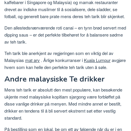
kaffebarer i Singapore og Malaysia) og mamak restauranter
drevet av indiske muslimer til å sosialisere, dele sladder, se
fotball, og generelt bare prate mens deres teh tarik blir skjenket.
Den allestedsnærværende roti canai – en tynn brød servert med
dipping saus – er det perfekte tilbehøret for å balansere sødme
av teh tarik.
Teh tarik ble anerkjent av regjeringen som en viktig del av
Malaysias
mat arv
. Årlige konkurranser i
Kuala Lumpur
avgjøre
hvem som kan helle den perfekte teh tarik uten å søle.
Andre malaysiske Te drikker
Mens teh tarik er absolutt den mest populære, kan besøkende
ukjente med malaysiske kopitiam sjargong være forbløffet på
disse vanlige drinker på menyen. Med mindre annet er bestilt,
drikker en tendens til å bli servert ekstremt søt etter vestlig
standard.
På bestilling som en lokal, be om ett av følgende når du er i en