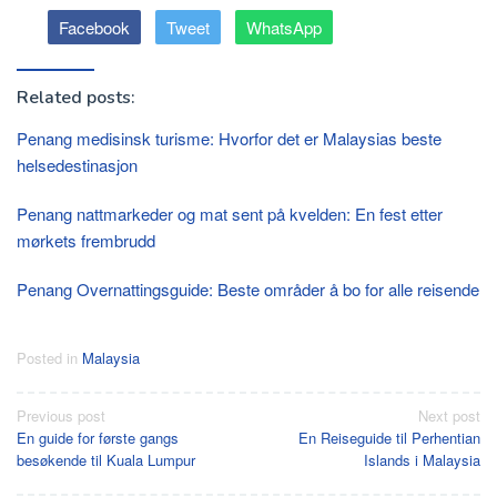
Facebook
Tweet
WhatsApp
Related posts:
Penang medisinsk turisme: Hvorfor det er Malaysias beste
helsedestinasjon
Penang nattmarkeder og mat sent på kvelden: En fest etter
mørkets frembrudd
Penang Overnattingsguide: Beste områder å bo for alle reisende
Posted in
Malaysia
Post
Previous post
Next post
En guide for første gangs
En Reiseguide til Perhentian
navigation
besøkende til Kuala Lumpur
Islands i Malaysia