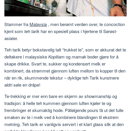
Stammer fra
Malaysia
, men berømt verden over, te concoction
kjent som
teh tarik
har en spesiell plass i hjertene til Sørøst-
asiater.
Teh tarik betyr bokstavelig talt “trukket te”, som er akkurat det te
deltakere i malaysiske
Kopitiam
og
mamak
boder gjøre for å
skape drikke. Svart te, sukker og kondensert melk er
kombinert, da strømmet gjennom luften mellom to kopper til den
når en rik, skummende tekstur – dyktige teh Tarik kunstnere
aldri søle en dråpe!
Te-trekking er mer enn bare en skjerm av showmanship og
tradisjon: å helle teh kummen gjennom luften kjøler te og
frembringer et skumaktig hode. Påfølgende pours få ut det fulle
smaken av te i melk ved å kombinere blandingen til ekstrem
metning. Teh tarik er vanligvis servert i et klart glass slik at den