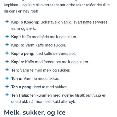
kopitiam – og ikke bli overrasket når ordre taker reléer det til te
disken i en høy røst!
Kopi o Kosong:
Bokstavelig vanlig, svart kaffe serveres
varm og sterk.
Kopi:
Kaffe med både melk og sukker.
Kopi o:
Varm kaffe med sukker.
Kopi o peng:
Iced kaffe serveres søt.
Kopi c:
Kaffe med fordampet melk og sukker.
Teh:
Varm te med melk og sukker.
Teh o:
Varm te med sukker.
Teh o peng:
Iced te med sukker.
Teh Halia:
teh kummen med ingefær tilsatt;
teh Halia
er
ofte drakk når man føler kald eller syk.
Melk, sukker, og Ice