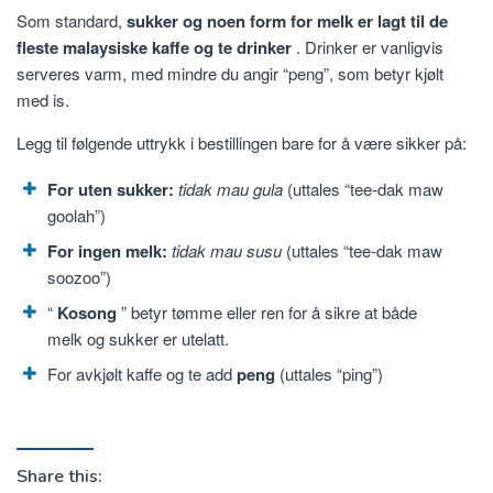
Som standard,
sukker og noen form for melk er lagt til de
fleste malaysiske kaffe og te drinker
. Drinker er vanligvis
serveres varm, med mindre du angir “peng”, som betyr kjølt
med is.
Legg til følgende uttrykk i bestillingen bare for å være sikker på:
For uten sukker:
tidak mau gula
(uttales “tee-dak maw
goolah”)
For ingen melk:
tidak mau susu
(uttales “tee-dak maw
soozoo”)
“
Kosong
” betyr tømme eller ren for å sikre at både
melk og sukker er utelatt.
For avkjølt kaffe og te add
peng
(uttales “ping”)
Share this: