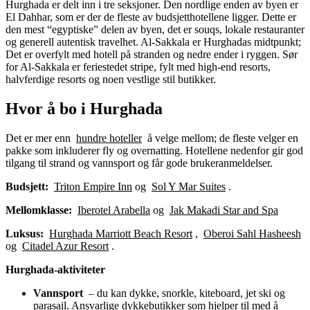
Hurghada er delt inn i tre seksjoner. Den nordlige enden av byen er
El Dahhar, som er der de fleste av budsjetthotellene ligger. Dette er
den mest “egyptiske” delen av byen, det er souqs, lokale restauranter
og generell autentisk travelhet. Al-Sakkala er Hurghadas midtpunkt;
Det er overfylt med hotell på stranden og nedre ender i ryggen. Sør
for Al-Sakkala er feriestedet stripe, fylt med high-end resorts,
halvferdige resorts og noen vestlige stil butikker.
Hvor å bo i Hurghada
Det er mer enn
hundre hoteller
å velge mellom; de fleste velger en
pakke som inkluderer fly og overnatting. Hotellene nedenfor gir god
tilgang til strand og vannsport og får gode brukeranmeldelser.
Budsjett:
Triton Empire Inn
og
Sol Y Mar Suites
.
Mellomklasse:
Iberotel Arabella
og
Jak Makadi Star and Spa
Luksus:
Hurghada Marriott Beach Resort
,
Oberoi Sahl Hasheesh
og
Citadel Azur Resort
.
Hurghada-aktiviteter
Vannsport
– du kan dykke, snorkle, kiteboard, jet ski og
parasail. Ansvarlige dykkebutikker som hjelper til med å