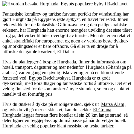
Fantastiske korallrev og turkise farvann perfekt for windsurfing har
gjort Hurghada på Egyptens røde sjøkyst, en travel feriested. Innen
rekkevidde for de fantastiske Giftun-øyene og den østlige arabiske
ørkenen, har Hurghada hatt enorme mengder utvikling det siste tiåret
– og ja, det virker til tider overkjørt av turister. Men det er en relativt
enkel strandflukt for europeerne, og noen av verdens beste dykker-
og snorklingsteder er bare offshore. Gå eller ta en drosje for å
utforske det gamle kvarteret, El Dahar.
Hvis du planlegger å besøke Hurghada, finner du informasjon om
hotell, transport, dagsturer og mer nedenfor. Hurghada (Ghardaga på
arabisk) var en gang en søvnig fiskevær og er nå en blomstrende
feriested ved
Egypts
Rødehavskyst. Hurghada er et godt
dykkermål, med korallhager og fantastiske forlis å utforske. Det er et
veldig fint sted for de som ønsker å nyte stranden, solen og et aktivt
natteliv til en fornuftig pris.
Hvis du ønsker å dykke på et roligere sted, sjekk ut
Marsa Alam
,
og hvis du vil gå mer eksklusivt, kan du sjekke
El Gouna
.
Hurghada legger fortsatt flere hoteller til sin 20 km lange strand, så
deler ligner en byggeplass og du må passe på når du velger hotell.
Hurghada er veldig populær blant russiske og tyske turister.