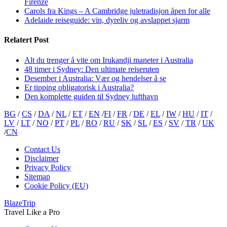
Firenze
Carols fra Kings – A Cambridge juletradisjon åpen for alle
Adelaide reiseguide: vin, dyreliv og avslappet sjarm
Relatert Post
Alt du trenger å vite om Irukandji maneter i Australia
48 timer i Sydney: Den ultimate reiseruten
Desember i Australia: Vær og hendelser å se
Er tipping obligatorisk i Australia?
Den komplette guiden til Sydney lufthavn
BG
/
CS
/
DA
/
NL
/
ET
/
EN
/
FI
/
FR
/
DE
/
EL
/
IW
/
HU
/
IT
/
LV
/
LT
/
NO
/
PT
/
PL
/
RO
/
RU
/
SK
/
SL
/
ES
/
SV
/
TR
/
UK
/
CN
Contact Us
Disclaimer
Privacy Policy
Sitemap
Cookie Policy (EU)
BlazeTrip
Travel Like a Pro