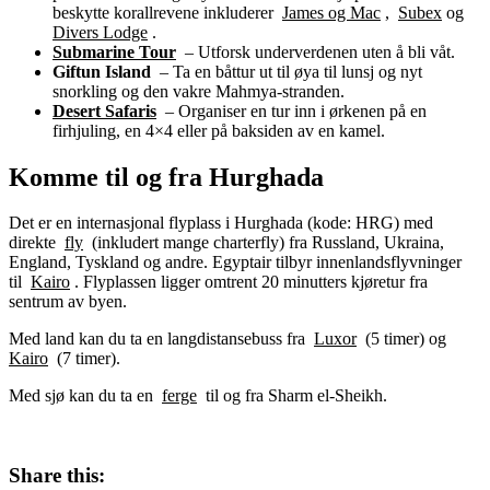
beskytte korallrevene inkluderer
James og Mac
,
Subex
og
Divers Lodge
.
Submarine Tour
– Utforsk underverdenen uten å bli våt.
Giftun Island
– Ta en båttur ut til øya til lunsj og nyt
snorkling og den vakre Mahmya-stranden.
Desert Safaris
– Organiser en tur inn i ørkenen på en
firhjuling, en 4×4 eller på baksiden av en kamel.
Komme til og fra Hurghada
Det er en internasjonal flyplass i Hurghada (kode: HRG) med
direkte
fly
(inkludert mange charterfly) fra Russland, Ukraina,
England, Tyskland og andre. Egyptair tilbyr innenlandsflyvninger
til
Kairo
. Flyplassen ligger omtrent 20 minutters kjøretur fra
sentrum av byen.
Med land kan du ta en langdistansebuss fra
Luxor
(5 timer) og
Kairo
(7 timer).
Med sjø kan du ta en
ferge
til og fra Sharm el-Sheikh.
Share this: