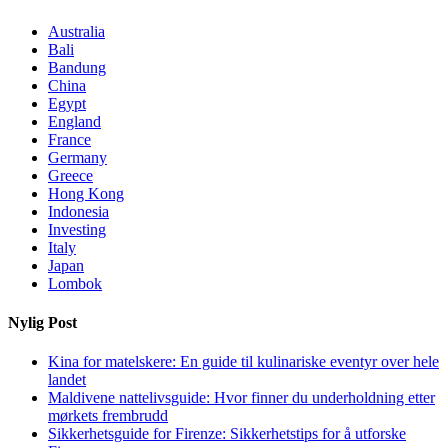
Australia
Bali
Bandung
China
Egypt
England
France
Germany
Greece
Hong Kong
Indonesia
Investing
Italy
Japan
Lombok
Nylig Post
Kina for matelskere: En guide til kulinariske eventyr over hele
landet
Maldivene nattelivsguide: Hvor finner du underholdning etter
mørkets frembrudd
Sikkerhetsguide for Firenze: Sikkerhetstips for å utforske