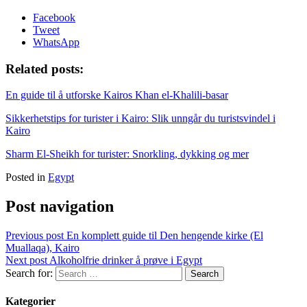
Facebook
Tweet
WhatsApp
Related posts:
En guide til å utforske Kairos Khan el-Khalili-basar
Sikkerhetstips for turister i Kairo: Slik unngår du turistsvindel i
Kairo
Sharm El-Sheikh for turister: Snorkling, dykking og mer
Posted in
Egypt
Post navigation
Previous post
En komplett guide til Den hengende kirke (El
Muallaqa), Kairo
Next post
Alkoholfrie drinker å prøve i Egypt
Search for:
Kategorier