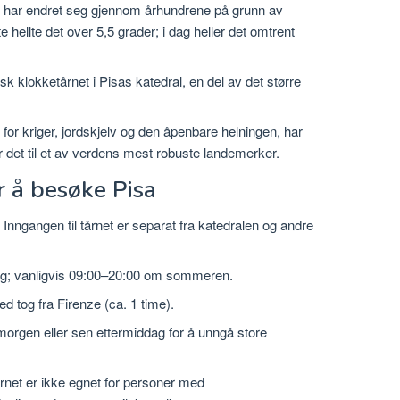
g har endret seg gjennom århundrene på grunn av
e hellte det over 5,5 grader; i dag heller det omtrent
isk klokketårnet i Pisas katedral, en del av det større
s for kriger, jordskjelv og den åpenbare helningen, har
ør det til et av verdens mest robuste landemerker.
or å besøke Pisa
. Inngangen til tårnet er separat fra katedralen og andre
ng; vanligvis 09:00–20:00 om sommeren.
med tog fra Firenze (ca. 1 time).
morgen eller sen ettermiddag for å unngå store
årnet er ikke egnet for personer med