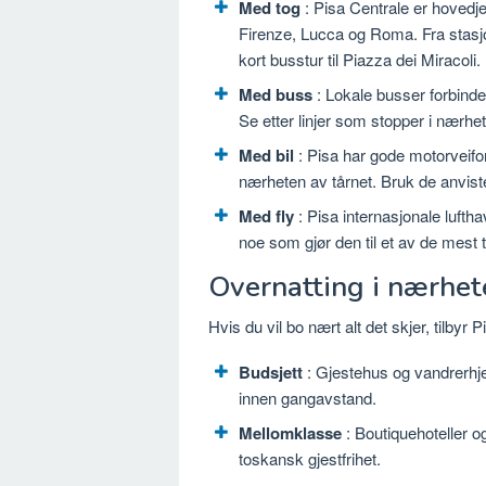
Med tog
: Pisa Centrale er hovedj
Firenze, Lucca og Roma. Fra stasjo
kort busstur til Piazza dei Miracoli.
Med buss
: Lokale busser forbinde
Se etter linjer som stopper i nærhe
Med bil
: Pisa har gode motorveifo
nærheten av tårnet. Bruk de anviste
Med fly
: Pisa internasjonale luftha
noe som gjør den til et av de mest t
Overnatting i nærhete
Hvis du vil bo nært alt det skjer, tilbyr
Budsjett
: Gjestehus og vandrerhjem
innen gangavstand.
Mellomklasse
: Boutiquehoteller o
toskansk gjestfrihet.