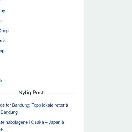
e
any
e
Kong
sia
ing
ok
Nylig Post
de for Bandung: Topp lokale retter å
i Bandung
te nabolagene i Osaka – Japan å
ke