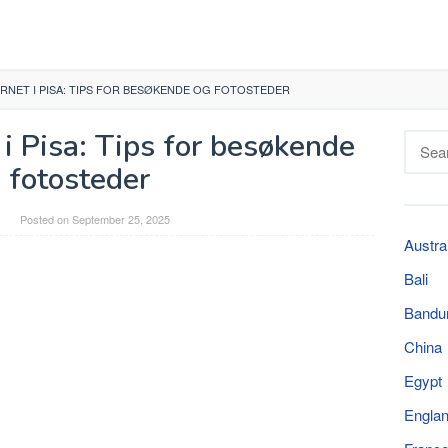
ÅRNET I PISA: TIPS FOR BESØKENDE OG FOTOSTEDER
 i Pisa: Tips for besøkende
Searc
for:
 fotosteder
Posted on
September 25, 2025
Austra
Bali
Bandu
China
Egypt
Engla