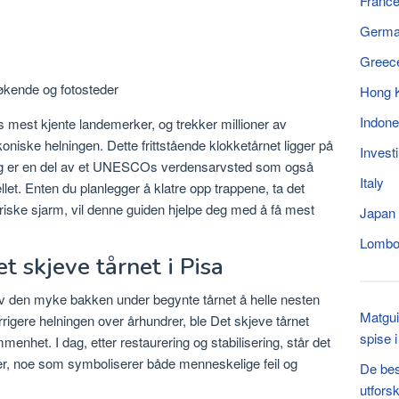
Franc
Germ
Greec
Hong 
Indone
ns mest kjente landemerker, og trekker millioner av
oniske helningen. Dette frittstående klokketårnet ligger på
Invest
 og er en del av et UNESCOs verdensarvsted som også
Italy
let. Enten du planlegger å klatre opp trappene, ta det
toriske sjarm, vil denne guiden hjelpe deg med å få mest
Japan
Lomb
t skjeve tårnet i Pisa
av den myke bakken under begynte tårnet å helle nesten
Matgui
orrigere helningen over århundrer, ble Det skjeve tårnet
spise 
enhet. I dag, etter restaurering og stabilisering, står det
er, noe som symboliserer både menneskelige feil og
De bes
utfors