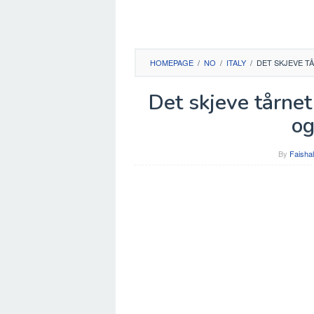
HOMEPAGE
/
NO
/
ITALY
/
DET SKJEVE T
Det skjeve tårnet
og
By
Faishal