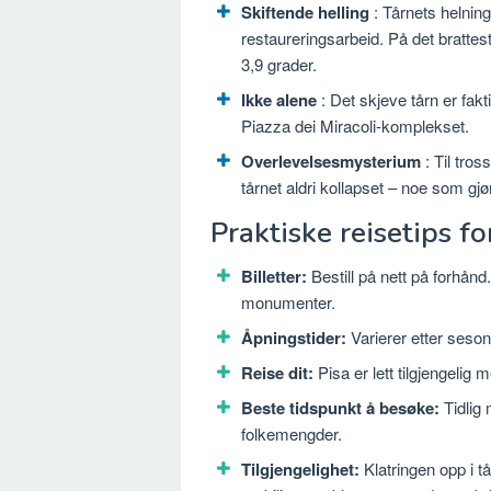
Skiftende helling
: Tårnets helnin
restaureringsarbeid. På det brattest
3,9 grader.
Ikke alene
: Det skjeve tårn er fakt
Piazza dei Miracoli-komplekset.
Overlevelsesmysterium
: Til tros
tårnet aldri kollapset – noe som gj
Praktiske reisetips f
Billetter:
Bestill på nett på forhånd
monumenter.
Åpningstider:
Varierer etter seso
Reise dit:
Pisa er lett tilgjengelig 
Beste tidspunkt å besøke:
Tidlig 
folkemengder.
Tilgjengelighet:
Klatringen opp i t