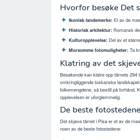
Hvorfor besøke Det sk
Ikonisk landemerke:
Et av de mest
Historisk arkitektur:
Romansk desi
Kulturopplevelse:
Del av et størr
Morsomme fotomuligheter:
Ta kr
Klatring av det skjev
Besøkende kan klatre opp tårnets 294 tri
omkringliggende toskanske landskapet. B
folkemengdene, så bestill på forhånd. Kl
opplevelsen er uforglemmelig.
De beste fotostedene
Det skjeve tårnet i Pisa er et av de mes
noen av de beste fotostedene: