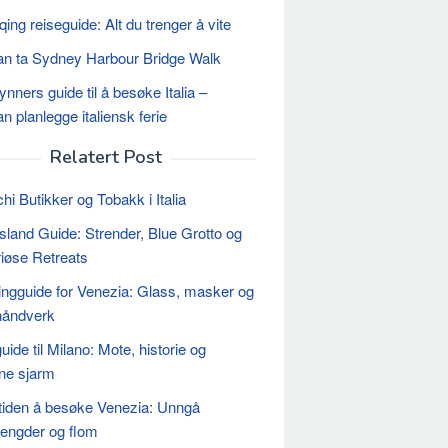
ing reiseguide: Alt du trenger å vite
n ta Sydney Harbour Bridge Walk
nners guide til å besøke Italia –
n planlegge italiensk ferie
Relatert Post
hi Butikker og Tobakk i Italia
Island Guide: Strender, Blue Grotto og
iøse Retreats
ngguide for Venezia: Glass, masker og
 håndverk
ide til Milano: Mote, historie og
ne sjarm
tiden å besøke Venezia: Unngå
engder og flom