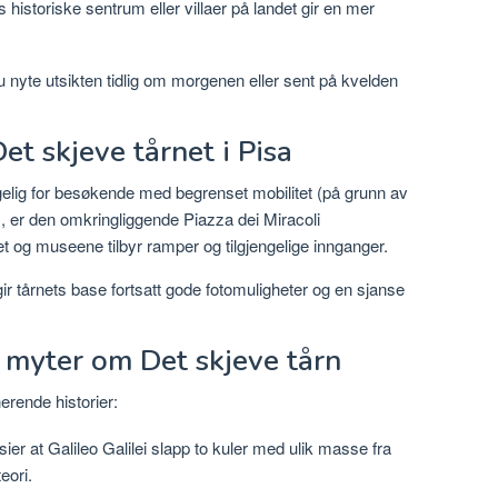
s historiske sentrum eller villaer på landet gir en mer
u nyte utsikten tidlig om morgenen eller sent på kvelden
et skjeve tårnet i Pisa
engelig for besøkende med begrenset mobilitet (på grunn av
, er den omkringliggende Piazza dei Miracoli
et og museene tilbyr ramper og tilgjengelige innganger.
, gir tårnets base fortsatt gode fotomuligheter og en sjanse
g myter om Det skjeve tårn
nerende historier:
ier at Galileo Galilei slapp to kuler med ulik masse fra
eori.