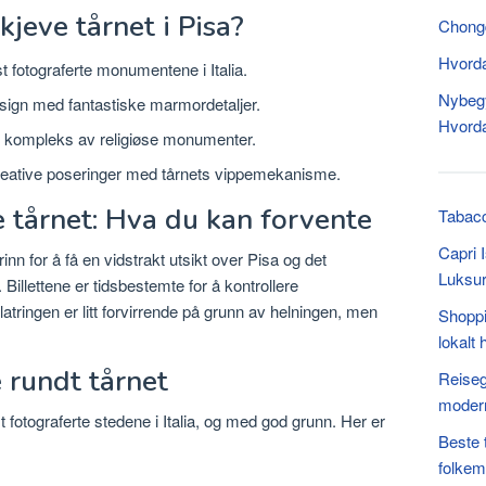
jeve tårnet i Pisa?
Chongq
Hvorda
 fotograferte monumentene i Italia.
Nybegy
gn med fantastiske marmordetaljer.
Hvorda
e kompleks av religiøse monumenter.
eative poseringer med tårnets vippemekanisme.
e tårnet: Hva du kan forvente
Tabacc
Capri 
nn for å få en vidstrakt utsikt over Pisa og det
Luksur
illettene er tidsbestemte for å kontrollere
atringen er litt forvirrende på grunn av helningen, men
Shoppi
lokalt
 rundt tårnet
Reisegu
moder
t fotograferte stedene i Italia, og med god grunn. Her er
Beste 
folkem