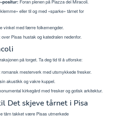
-positur:
Foran plenen på Piazza dei Miracoli.
klemme» eller til og med «sparke» tårnet for
ere vinkel med færre folkemengder.
over Pisas hustak og katedralen nedenfor.
coli
aksjonen på torget. Ta deg tid til å utforske:
 romansk mesterverk med utsmykkede fresker.
 sin akustikk og vakre kuppel.
numental kirkegård med fresker og gotisk arkitektur.
l Det skjeve tårnet i Pisa
ve tårn takket være Pisas utmerkede