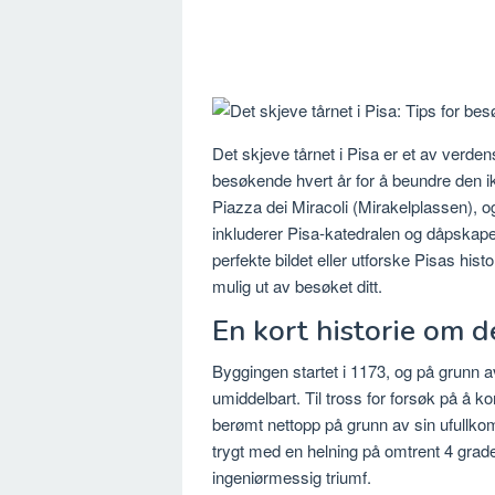
Det skjeve tårnet i Pisa er et av verde
besøkende hvert år for å beundre den ik
Piazza dei Miracoli (Mirakelplassen),
inkluderer Pisa-katedralen og dåpskapel
perfekte bildet eller utforske Pisas his
mulig ut av besøket ditt.
En kort historie om de
Byggingen startet i 1173, og på grunn 
umiddelbart. Til tross for forsøk på å k
berømt nettopp på grunn av sin ufullkomm
trygt med en helning på omtrent 4 grad
ingeniørmessig triumf.