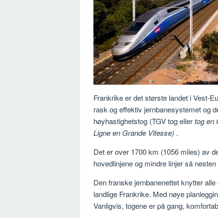
Frankrike er det største landet i Vest-Eu
rask og effektiv jernbanesystemet og de
høyhastighetstog (TGV tog eller
tog en
Ligne en Grande Vitesse)
.
Det er over 1700 km (1056 miles) av ded
hovedlinjene og mindre linjer så nesten o
Den franske jernbanenettet knytter all
landlige Frankrike. Med nøye planlegging
Vanligvis, togene er på gang, komfortabel 