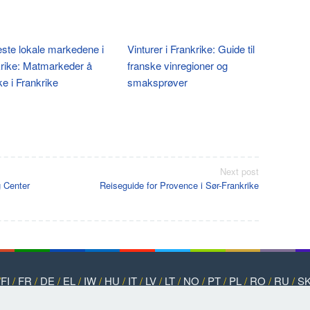
ste lokale markedene i
Vinturer i Frankrike: Guide til
rike: Matmarkeder å
franske vinregioner og
e i Frankrike
smaksprøver
Next post
g Center
Reiseguide for Provence i Sør-Frankrike
/
FI
/
FR
/
DE
/
EL
/
IW
/
HU
/
IT
/
LV
/
LT
/
NO
/
PT
/
PL
/
RO
/
RU
/
S