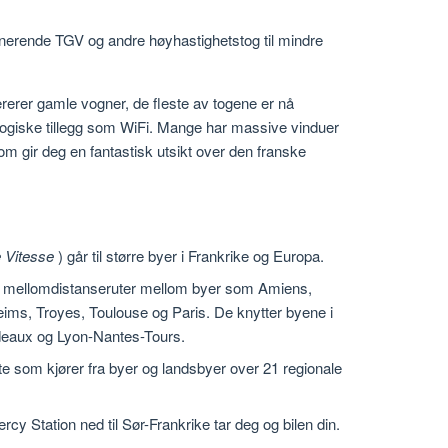
mponerende TGV og andre høyhastighetstog til mindre
ererer gamle vogner, de fleste av togene er nå
ogiske tillegg som WiFi. Mange har massive vinduer
m gir deg en fantastisk utsikt over den franske
 Vitesse
) går til større byer i Frankrike og Europa.
 mellomdistanseruter mellom byer som Amiens,
ims, Troyes, Toulouse og Paris. De knytter byene i
deaux og Lyon-Nantes-Tours.
te som kjører fra byer og landsbyer over 21 regionale
cy Station ned til Sør-Frankrike tar deg og bilen din.