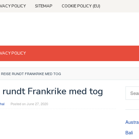
IVACY POLICY
SITEMAP
COOKIE POLICY (EU)
IVACY POLICY
 REISE RUNDT FRANKRIKE MED TOG
 rundt Frankrike med tog
Searc
for:
hal
Posted on
June 27, 2020
Austra
Bali