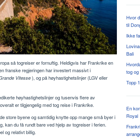
Hvor d
til Do
Ikke fa
Lovina
Bali
ropa så togreiser er fornuftig. Heldigvis har Frankrike en
Hvordan
n franske regjeringen har investert massivt i
tog og 
 Grande Vitesse
), og på høyhastighetslinjer (LGV eller
Topp 12
ikerte høyhastighetslinjer og tusenvis flere av
veralt er tilgjengelig med tog reise i Frankrike.
En komp
Royal
e de store byene og samtidig knytte opp mange små byer i
, kan du få rundt bare ved hjelp av togreiser i ferien.
Frankri
og relativt billig.
arran