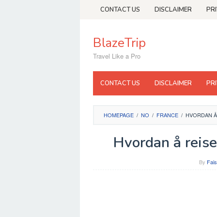
Skip
CONTACT US
DISCLAIMER
PR
to
content
BlazeTrip
Travel Like a Pro
CONTACT US
DISCLAIMER
PR
HOMEPAGE
/
NO
/
FRANCE
/
HVORDAN Å
Hvordan å reise
By
Fais