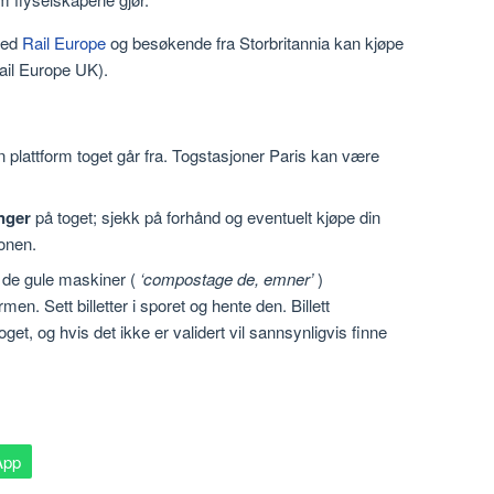
med
Rail Europe
og besøkende fra Storbritannia kan kjøpe
Rail Europe UK).
en plattform toget går fra. Togstasjoner Paris kan være
inger
på toget; sjekk på forhånd og eventuelt kjøpe din
jonen.
r de gule maskiner (
‘compostage de, emner’
)
men. Sett billetter i sporet og hente den. Billett
toget, og hvis det ikke er validert vil sannsynligvis finne
App