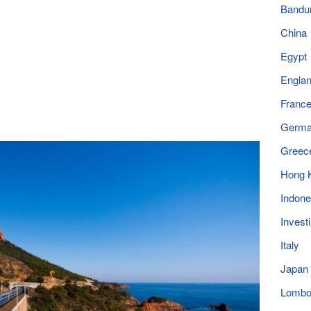
Bandu
China
Egypt
Engla
Franc
Germ
Greec
Hong 
Indone
Invest
Italy
Japan
Lomb