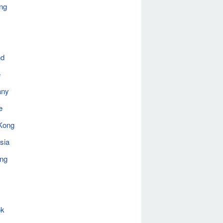
ng
nd
e
any
e
Kong
sia
ing
ok