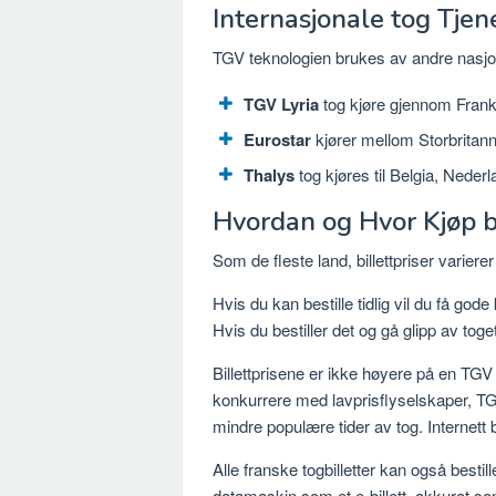
Internasjonale tog Tjen
TGV teknologien brukes av andre nasjo
TGV Lyria
tog kjøre gjennom Frankr
Eurostar
kjører mellom Storbritanni
Thalys
tog kjøres til Belgia, Neder
Hvordan og Hvor Kjøp bi
Som de fleste land, billettpriser variere
Hvis du kan bestille tidlig vil du få god
Hvis du bestiller det og gå glipp av toge
Billettprisene er ikke høyere på en TGV 
konkurrere med lavprisflyselskaper, TGV 
mindre populære tider av tog. Internett b
Alle franske togbilletter kan også bestil
datamaskin som et e-billett, akkurat so