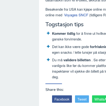
Besøkende fra USA kan kjøpe online 
online med
Voyages SNCF
(tidligere 
Togstasjon tips
Kommer tidlig
for å finne ut hvilk
ganske forvirrende.
Det kan ikke være gode
forfriskn
egen snacks / lette lunsjer på stas
Du må
validere billetten
. Se ette
vanligvis like før du kommer plattfor
inspektører vil sjekke din billett på 
deg.
Share this:
Facebook
Tweet
Whats