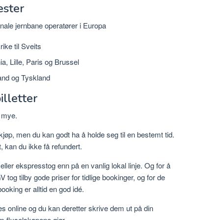
ester
nale jernbane operatører i Europa
ike til Sveits
a, Lille, Paris og Brussel
land og Tyskland
lletter
r mye.
e kjøp, men du kan godt ha å holde seg til en bestemt tid.
t, kan du ikke få refundert.
eller ekspresstog enn på en vanlig lokal linje. Og for å
tog tilby gode priser for tidlige bookinger, og for de
ooking er alltid en god idé.
les online og du kan deretter skrive dem ut på din
m flyselskapene gjør.