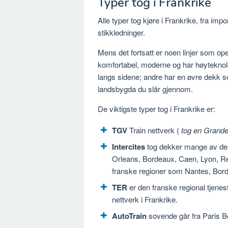
Typer tog i Frankrike
Alle typer tog kjøre i Frankrike, fra i
stikkledninger.
Mens det fortsatt er noen linjer som op
komfortabel, moderne og har høyteknol
langs sidene; andre har en øvre dekk so
landsbygda du slår gjennom.
De viktigste typer tog i Frankrike er:
TGV
Train nettverk (
tog en Grande
Intercites
tog dekker mange av de
Orleans, Bordeaux, Caen, Lyon, Re
franske regioner som Nantes, Bor
TER
er den franske regional tjenes
nettverk i Frankrike.
AutoTrain
sovende går fra Paris Ber