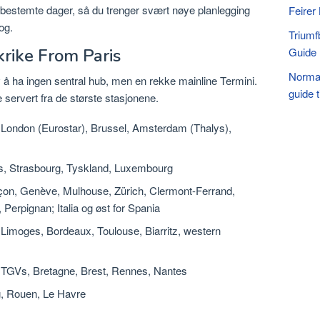
å bestemte dager, så du trenger svært nøye planlegging
Feirer 
og.
Triumf
Guide
rike From Paris
Norman
å ha ingen sentral hub, men en rekke mainline Termini.
guide t
 servert fra de største stasjonene.
 London (Eurostar), Brussel, Amsterdam (Thalys),
, Strasbourg, Tyskland, Luxembourg
çon, Genève, Mulhouse, Zürich, Clermont-Ferrand,
 Perpignan; Italia og øst for Spania
, Limoges, Bordeaux, Toulouse, Biarritz, western
e TGVs, Bretagne, Brest, Rennes, Nantes
, Rouen, Le Havre