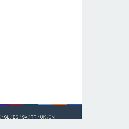
K
/
SL
/
ES
/
SV
/
TR
/
UK
/
CN