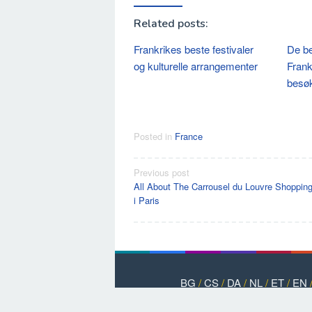
Related posts:
Frankrikes beste festivaler
De be
og kulturelle arrangementer
Frank
besøk
Posted in
France
Post
Previous post
All About The Carrousel du Louvre Shoppin
navigation
i Paris
BG
/
CS
/
DA
/
NL
/
ET
/
EN