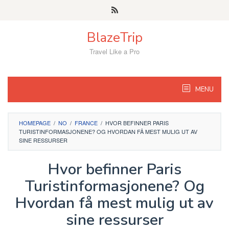
Skip
to
content
BlazeTrip
Travel Like a Pro
MENU
HOMEPAGE
/
NO
/
FRANCE
/
HVOR BEFINNER PARIS
TURISTINFORMASJONENE? OG HVORDAN FÅ MEST MULIG UT AV
SINE RESSURSER
Hvor befinner Paris
Turistinformasjonene? Og
Hvordan få mest mulig ut av
sine ressurser