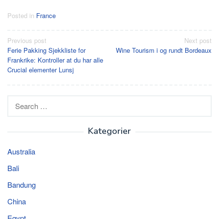
Posted in
France
Post
Previous post
Next post
Ferie Pakking Sjekkliste for
Wine Tourism i og rundt Bordeaux
navigation
Frankrike: Kontroller at du har alle
Crucial elementer Lunsj
Search
for:
Kategorier
Australia
Bali
Bandung
China
Egypt