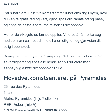
avslappet.
Paris har flere turist “velkomstsentre” rundt omkring i byen, hvor
du kan få gratis råd og kart, kjøpe spesielle rabattkort og pass,
og finne de fleste andre info relatert til ditt opphold.
Her er de viktigste du bør se opp for. Vi foreslår å merke seg
ned som er nærmest ditt hotell eller leilighet, og gjør veien dit
tidlig i oppholdet.
Bevæpnet med mye informasjon og råd, blant annet om turer,
severdigheter og spesielle hendelser, vil du være mer
sannsynlig å nyte ditt opphold til fulle.
Hovedvelkomstsenteret på Pyramides
25, rue des Pyramides
1. arr
Metro: Pyramides (linje 7 eller 14)
RER: Auber (linje A)
(. 0,34 € per minutt) Tel .: 0892 68 3000