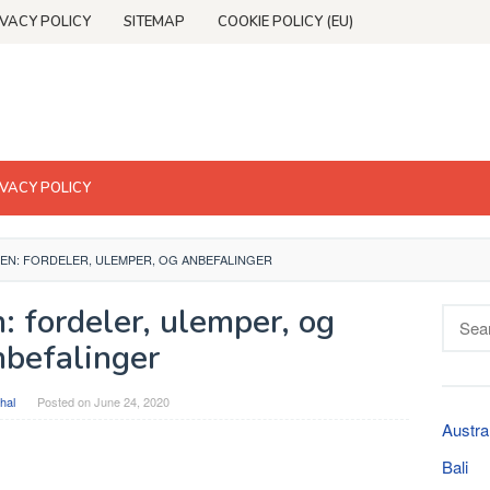
IVACY POLICY
SITEMAP
COOKIE POLICY (EU)
IVACY POLICY
LEN: FORDELER, ULEMPER, OG ANBEFALINGER
: fordeler, ulemper, og
Searc
for:
nbefalinger
hal
Posted on
June 24, 2020
Austra
Bali