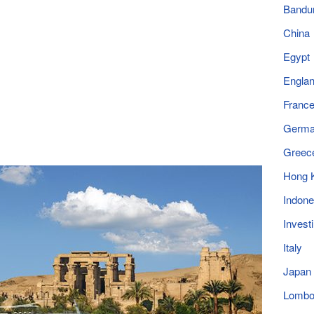
Bandu
China
Egypt
Engla
Franc
Germ
Greec
Hong 
Indone
Invest
Italy
Japan
Lomb