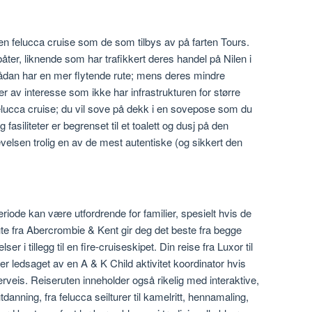
 en felucca cruise som de som tilbys av på farten Tours.
båter, liknende som har trafikkert deres handel på Nilen i
ådan har en mer flytende rute; mens deres mindre
der av interesse som ikke har infrastrukturen for større
felucca cruise; du vil sove på dekk i en sovepose som du
asiliteter er begrenset til et toalett og dusj på den
velsen trolig en av de mest autentiske (og sikkert den
riode kan være utfordrende for familier, spesielt hvis de
e fra Abercrombie & Kent gir deg det beste fra begge
 i tillegg til en fire-cruiseskipet. Din reise fra Luxor til
er ledsaget av en A & K Child aktivitet koordinator hvis
rveis. Reiseruten inneholder også rikelig med interaktive,
nning, fra felucca seilturer til kamelritt, hennamaling,