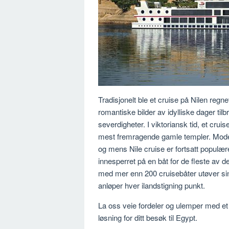
Tradisjonelt ble et cruise på Nilen regn
romantiske bilder av idylliske dager til
severdigheter. I viktoriansk tid, et cr
mest fremragende gamle templer. Modern
og mens Nile cruise er fortsatt populæ
innesperret på en båt for de fleste av de
med mer enn 200 cruisebåter utøver sin
anløper hver ilandstigning punkt.
La oss veie fordeler og ulemper med et 
løsning for ditt besøk til Egypt.