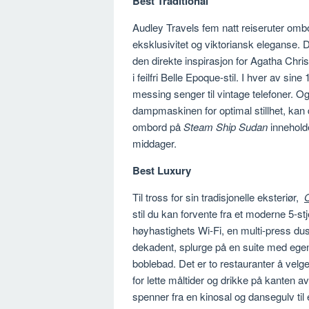
Best Traditional
Audley Travels fem natt reiseruter omb
eksklusivitet og viktoriansk eleganse.
den direkte inspirasjon for Agatha Chr
i feilfri Belle Epoque-stil. I hver av sin
messing senger til vintage telefoner. Og
dampmaskinen for optimal stillhet, kan d
ombord på
Steam Ship Sudan
inneholde
middager.
Best Luxury
Til tross for sin tradisjonelle eksteriør,
O
stil du kan forvente fra et moderne 5-
høyhastighets Wi-Fi, en multi-press dusj
dekadent, splurge på en suite med ege
boblebad. Det er to restauranter å velg
for lette måltider og drikke på kanten
spenner fra en kinosal og dansegulv ti