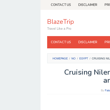
Skip
CONTACT US
DISCLAIMER
PR
to
content
BlazeTrip
Travel Like a Pro
CONTACT US
DISCLAIMER
PR
HOMEPAGE
/
NO
/
EGYPT
/
CRUISING NI
Cruising Nilen
a
By
Fais