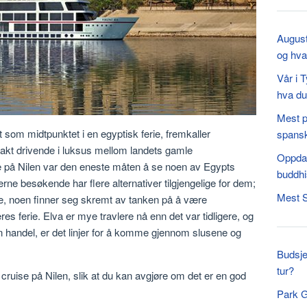
August
og hva
Vår i 
hva du
Mest p
et som midtpunktet i en egyptisk ferie, fremkaller
spansk
brakt drivende i luksus mellom landets gamle
Oppdag
uise på Nilen var den eneste måten å se noen av Egypts
buddhi
e besøkende har flere alternativer tilgjengelige for dem;
Mest S
re, noen finner seg skremt av tanken på å være
res ferie. Elva er mye travlere nå enn det var tidligere, og
 handel, er det linjer for å komme gjennom slusene og
Budsje
tur?
cruise på Nilen, slik at du kan avgjøre om det er en god
Park G