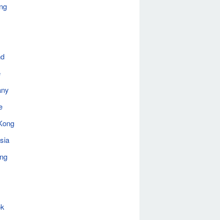
ng
nd
e
any
e
Kong
sia
ing
ok