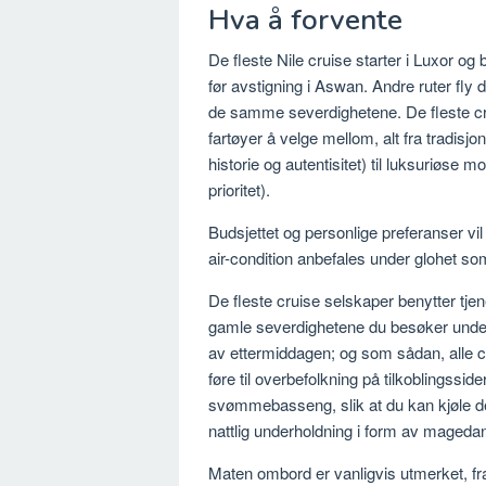
Hva å forvente
De fleste Nile cruise starter i Luxor
før avstigning i Aswan. Andre ruter fly 
de samme severdighetene. De fleste crui
fartøyer å velge mellom, alt fra tradisj
historie og autentisitet) til luksuriøse
prioritet).
Budsjettet og personlige preferanser vi
air-condition anbefales under glohet
De fleste cruise selskaper benytter tje
gamle severdighetene du besøker underv
av ettermiddagen; og som sådan, alle c
føre til overbefolkning på tilkoblingssid
svømmebasseng, slik at du kan kjøle d
nattlig underholdning i form av mageda
Maten ombord er vanligvis utmerket, fr