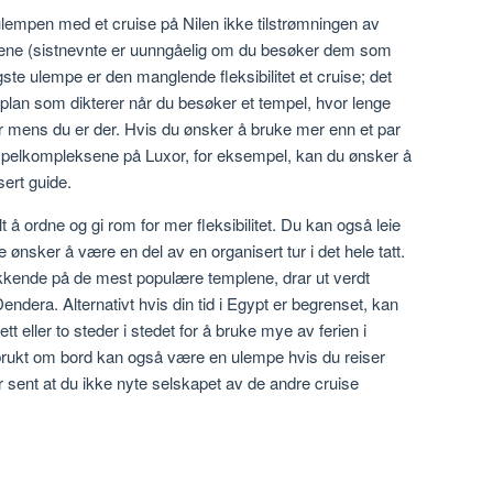
lempen med et cruise på Nilen ikke tilstrømningen av
tedene (sistnevnte er uunngåelig om du besøker dem som
igste ulempe er den manglende fleksibilitet et cruise; det
 plan som dikterer når du besøker et tempel, hvor lenge
er mens du er der. Hvis du ønsker å bruke mer enn et par
empelkompleksene på Luxor, for eksempel, kan du ønsker å
sert guide.
t å ordne og gi rom for mer fleksibilitet. Du kan også leie
kke ønsker å være en del av en organisert tur i det hele tatt.
kkende på de mest populære templene, drar ut verdt
dera. Alternativt hvis din tid i Egypt er begrenset, kan
t eller to steder i stedet for å bruke mye av ferien i
d brukt om bord kan også være en ulempe hvis du reiser
r sent at du ikke nyte selskapet av de andre cruise