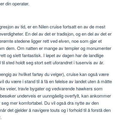
er din operatør.
gresjon av tid, er en Nilen cruise fortsatt en av de mest
digheter. En del av det er tradisjon, og en del av det er
erømte stedene ligger rett ved elven, noe som gjør et
llom dem. Om natten er mange av templer og monumenter
tt og slett fantastisk. I løpet av dagen har de landlige
til sted holdt seg stort sett uforandret i tusenvis av år.
avhengig av hvilket fartøy du velger), cruise kan også være
l du være i stand til å få en følelse av landet uten å måtte
ske veier, travle bygater og vedvarende hawkers som
u besøker underveis er uunngåelig overfylt, kan ankommer
er seg mer komfortabel. Du vil også dra nytte av den
 det gjelder å navigere touts og i forhold til å forstå den
.