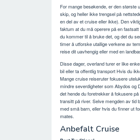
For mange besøkende, er den største u
skip, og heller ikke trengsel på netts
en del av et cruise eller ikke). Den vikt
faktum at du må operere på en fastsatt
du kommer til å bruke det, og det du s
timer å utforske utallige verkene av t
reise dit uavhengig eller med en landba
Disse dager, overland turer er like enkel
bil eller ta offentlig transport Hvis du i
Mange cruise reiseruter fokusere utelu
mindre severdigheter som Abydos og Den
det hende du foretrekker å fokusere på et
transitt på river. Selve mengden av ti
med små barn, eller hvis du finner ut fo
mates.
Anbefalt Cruise