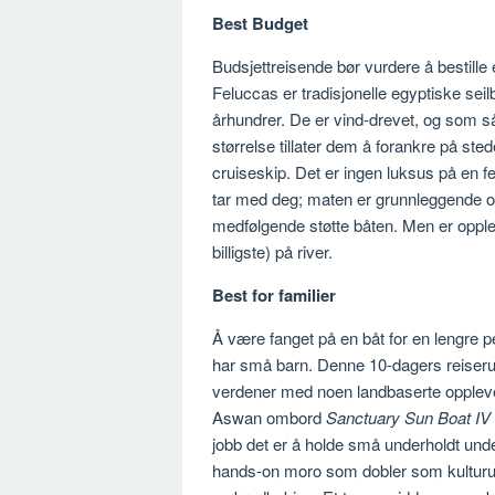
Best Budget
Budsjettreisende bør vurdere å bestille
Feluccas er tradisjonelle egyptiske seil
århundrer. De er vind-drevet, og som s
størrelse tillater dem å forankre på ste
cruiseskip. Det er ingen luksus på en 
tar med deg; maten er grunnleggende og f
medfølgende støtte båten. Men er opple
billigste) på river.
Best for familier
Å være fanget på en båt for en lengre pe
har små barn. Denne 10-dagers reiserut
verdener med noen landbaserte opplevelser
Aswan ombord
Sanctuary Sun Boat IV
jobb det er å holde små underholdt unde
hands-on moro som dobler som kulturutda