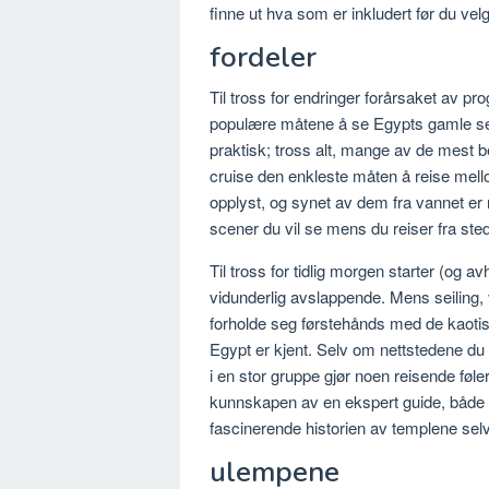
finne ut hva som er inkludert før du velg
fordeler
Til tross for endringer forårsaket av pro
populære måtene å se Egypts gamle sever
praktisk; tross alt, mange av de mest b
cruise den enkleste måten å reise me
opplyst, og synet av dem fra vannet er re
scener du vil se mens du reiser fra sted 
Til tross for tidlig morgen starter (og 
vidunderlig avslappende. Mens seiling, vi
forholde seg førstehånds med de kaoti
Egypt er kjent. Selv om nettstedene d
i en stor gruppe gjør noen reisende føl
kunnskapen av en ekspert guide, både når
fascinerende historien av templene selv
ulempene