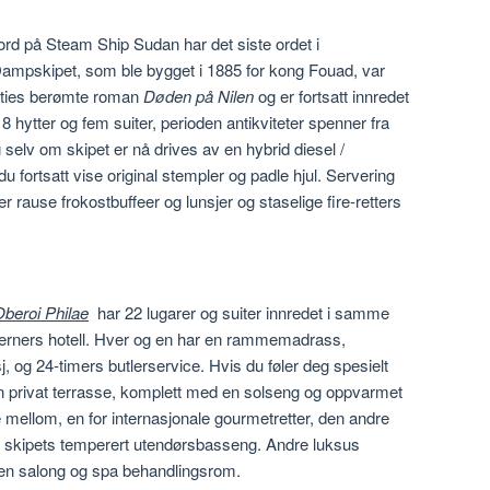
ord på Steam Ship Sudan har det siste ordet i
 Dampskipet, som ble bygget i 1885 for kong Fouad, var
isties berømte roman
Døden på Nilen
og er fortsatt innredet
e 18 hytter og fem suiter, perioden antikviteter spenner fra
 selv om skipet er nå drives av en hybrid diesel /
u fortsatt vise original stempler og padle hjul. Servering
r rause frokostbuffeer og lunsjer og staselige fire-retters
beroi Philae
har 22 lugarer og suiter innredet i samme
stjerners hotell. Hver og en har en rammemadrass,
, og 24-timers butlerservice. Hvis du føler deg spesielt
n privat terrasse, komplett med en solseng og oppvarmet
e mellom, en for internasjonale gourmetretter, den andre
 av skipets temperert utendørsbasseng. Andre luksus
l en salong og spa behandlingsrom.