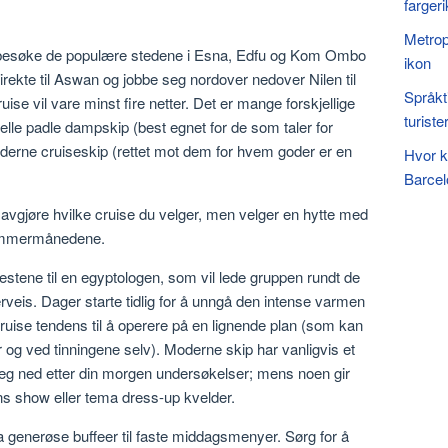
farger
Metrop
 og besøke de populære stedene i Esna, Edfu og Kom Ombo
ikon
direkte til Aswan og jobbe seg nordover nedover Nilen til
Språkt
se vil vare minst fire netter. Det er mange forskjellige
turiste
onelle padle dampskip (best egnet for de som taler for
 moderne cruiseskip (rettet mot dem for hvem goder er en
Hvor k
Barcel
l avgjøre hvilke cruise du velger, men velger en hytte med
 sommermånedene.
nestene til en egyptologen, som vil lede gruppen rundt de
eis. Dager starte tidlig for å unngå den intense varmen
ruise tendens til å operere på en lignende plan (som kan
er og ved tinningene selv). Moderne skip har vanligvis et
eg ned etter din morgen undersøkelser; mens noen gir
ns show eller tema dress-up kvelder.
a generøse buffeer til faste middagsmenyer. Sørg for å