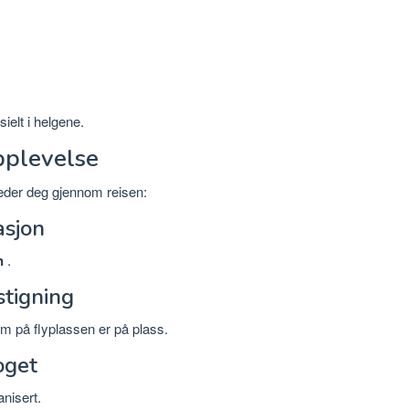
ielt i helgene.
pplevelse
eder deg gjennom reisen:
asjon
n
.
stigning
m på flyplassen er på plass.
oget
nisert.