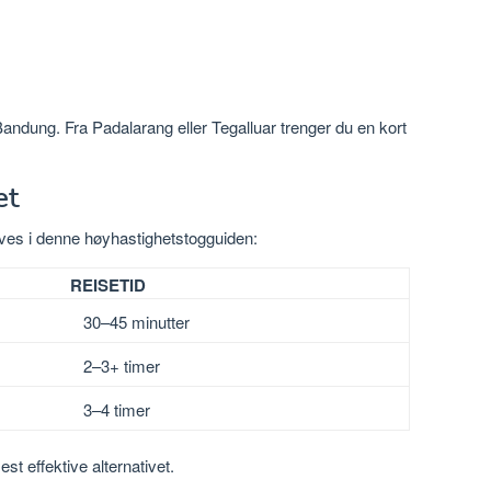
 Bandung. Fra Padalarang eller Tegalluar trenger du en kort
et
ves i denne høyhastighetstogguiden:
REISETID
30–45 minutter
2–3+ timer
3–4 timer
st effektive alternativet.