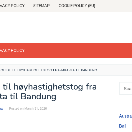
IVACY POLICY
SITEMAP
COOKIE POLICY (EU)
IVACY POLICY
GUIDE TIL HØYHASTIGHETSTOG FRA JAKARTA TIL BANDUNG
til høyhastighetstog fra
Searc
for:
ta til Bandung
hal
Posted on
March 31, 2026
Austra
Bali