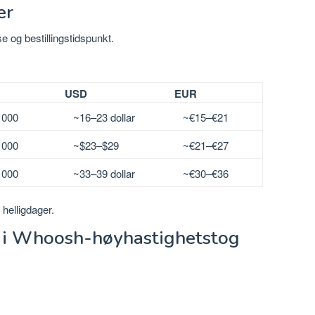
er
e og bestillingstidspunkt.
USD
EUR
 000
~16–23 dollar
~€15–€21
 000
~$23–$29
~€21–€27
 000
~33–39 dollar
~€30–€36
helligdager.
r i Whoosh-høyhastighetstog