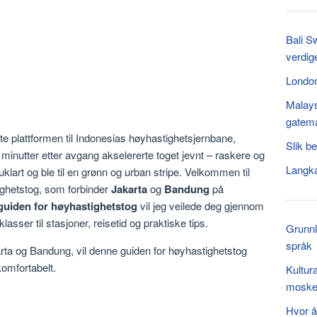
Bali S
verdig
London
Malays
gatema
e plattformen til Indonesias høyhastighetsjernbane,
Slik b
 minutter etter avgang akselererte toget jevnt – raskere og
Langka
 uklart og ble til en grønn og urban stripe. Velkommen til
ighetstog, som forbinder
Jakarta
og
Bandung
på
guiden for høyhastighetstog
vil jeg veilede deg gjennom
 klasser til stasjoner, reisetid og praktiske tips.
Grunnl
språk
rta og Bandung, vil denne guiden for høyhastighetstog
komfortabelt.
Kultur
moskee
Hvor å