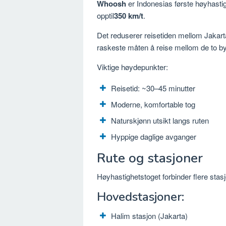
Whoosh
er Indonesias første høyhast
opptil
350 km/t
.
Det reduserer reisetiden mellom Jakart
raskeste måten å reise mellom de to b
Viktige høydepunkter:
Reisetid: ~30–45 minutter
Moderne, komfortable tog
Naturskjønn utsikt langs ruten
Hyppige daglige avganger
Rute og stasjoner
Høyhastighetstoget forbinder flere sta
Hovedstasjoner:
Halim stasjon
(Jakarta)