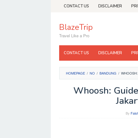
Skip
CONTACT US
DISCLAIMER
PR
to
content
BlazeTrip
Travel Like a Pro
CONTACT US
DISCLAIMER
PR
HOMEPAGE
/
NO
/
BANDUNG
/
WHOOSH: 
Whoosh: Guide 
Jakar
By
Fais