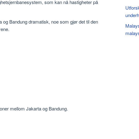
ighetsjernbanesystem, som kan nå hastigheter på
Utfors
underh
a og Bandung dramatisk, noe som gjør det til den
Malaysi
yene.
malays
sjoner mellom Jakarta og Bandung.