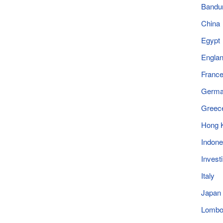
Bandu
China
Egypt
Engla
Franc
Germ
Greec
Hong 
Indone
Invest
Italy
Japan
Lomb