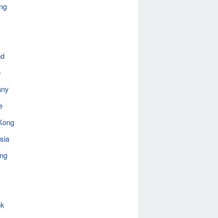
ng
nd
e
any
e
Kong
sia
ing
ok