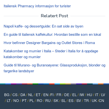
Italiensk Pharmacy informasjon for turister
Relatert Post
Napoli kaffe- og dessertguide: En søt side av byen
En guide til italiensk kaffekultur: Hvordan bestille som en lokal
Hvor befinner Designer Bargains og Outlet Stores i Roma
Katakomber og mumier i Italia – Steder i Italia for å oppdage
katakomber og mumier
Guide til Murano- og Buranoøyene: Glassproduksjon, blonder og
fargerike landsbyer
BG
/
CS
/
DA
/
NL
/
ET
/
EN
/
FI
/
FR
/
DE
/
EL
/
IW
/
HU
/
IT
/
LV
/
LT
/
NO
/
PT
/
PL
/
RO
/
RU
/
SK
/
SL
/
ES
/
SV
/
TR
/
UK
/
CN