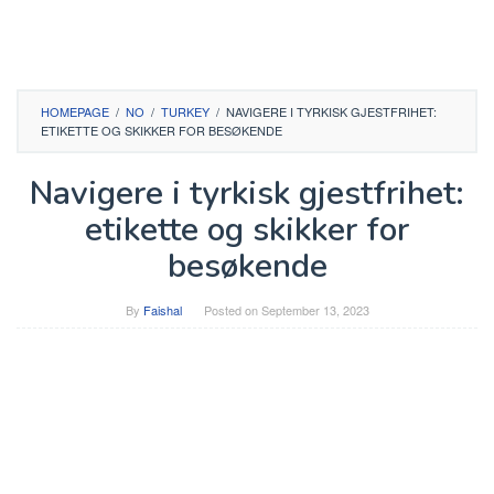
HOMEPAGE
/
NO
/
TURKEY
/
NAVIGERE I TYRKISK GJESTFRIHET:
ETIKETTE OG SKIKKER FOR BESØKENDE
Navigere i tyrkisk gjestfrihet:
etikette og skikker for
besøkende
By
Faishal
Posted on
September 13, 2023