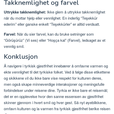
Takknemlighet og farvel
Uttrykke takknemlighet:
Ikke glem å uttrykke takknemlighet
når du mottar hjelp eller vennlighet. En inderlig “Teşekkür
ederim” eller ganske enkelt “Teşekkürler” er alltid verdsatt.
Farvel:
Når du sier farvel, kan du bruke setninger som
“Görüşürüz” (Vi ses) eller “Hoşça kal” (Farvel), ledsaget av et
vennlig smil.
Konklusjon
Å navigere i tyrkisk gjestfrihet innebærer å omfavne varmen og
ekte vennlighet til det tyrkiske folket. Ved å følge disse etikettene
og skikkene vil du ikke bare vise respekt for kulturen deres,
men også skape minneverdige interaksjoner og meningsfulle
forbindelser under reisene dine. Tyrkia er ikke bare et reisemål;
det er en opplevelse hvor den sanne essensen av gjestfrihet
skinner gjennom i hvert smil og hver gest. Så nyt øyeblikkene,
omfavn kulturen og la varmen fra tyrkisk gjestfrihet berike reisen