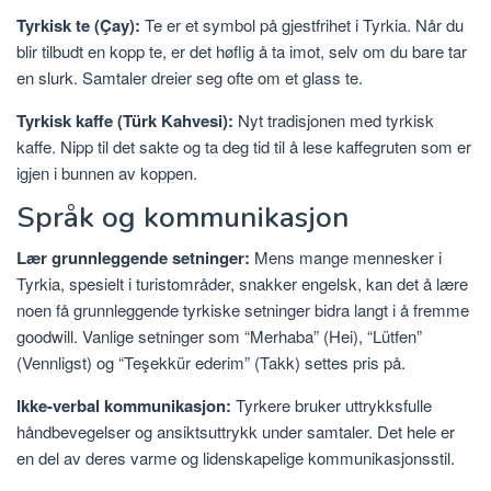
Tyrkisk te (Çay):
Te er et symbol på gjestfrihet i Tyrkia. Når du
blir tilbudt en kopp te, er det høflig å ta imot, selv om du bare tar
en slurk. Samtaler dreier seg ofte om et glass te.
Tyrkisk kaffe (Türk Kahvesi):
Nyt tradisjonen med tyrkisk
kaffe. Nipp til det sakte og ta deg tid til å lese kaffegruten som er
igjen i bunnen av koppen.
Språk og kommunikasjon
Lær grunnleggende setninger:
Mens mange mennesker i
Tyrkia, spesielt i turistområder, snakker engelsk, kan det å lære
noen få grunnleggende tyrkiske setninger bidra langt i å fremme
goodwill. Vanlige setninger som “Merhaba” (Hei), “Lütfen”
(Vennligst) og “Teşekkür ederim” (Takk) settes pris på.
Ikke-verbal kommunikasjon:
Tyrkere bruker uttrykksfulle
håndbevegelser og ansiktsuttrykk under samtaler. Det hele er
en del av deres varme og lidenskapelige kommunikasjonsstil.