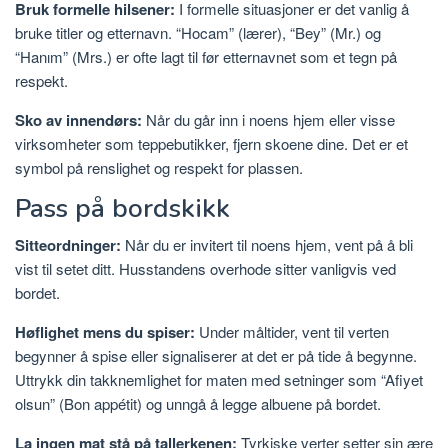
Bruk formelle hilsener:
I formelle situasjoner er det vanlig å
bruke titler og etternavn. “Hocam” (lærer), “Bey” (Mr.) og
“Hanım” (Mrs.) er ofte lagt til før etternavnet som et tegn på
respekt.
Sko av innendørs:
Når du går inn i noens hjem eller visse
virksomheter som teppebutikker, fjern skoene dine. Det er et
symbol på renslighet og respekt for plassen.
Pass på bordskikk
Sitteordninger:
Når du er invitert til noens hjem, vent på å bli
vist til setet ditt. Husstandens overhode sitter vanligvis ved
bordet.
Høflighet mens du spiser:
Under måltider, vent til verten
begynner å spise eller signaliserer at det er på tide å begynne.
Uttrykk din takknemlighet for maten med setninger som “Afiyet
olsun” (Bon appétit) og unngå å legge albuene på bordet.
La ingen mat stå på tallerkenen:
Tyrkiske verter setter sin ære