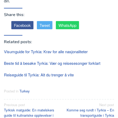
din.
Share this:
Facebook
Tweet
WhatsApp
Related posts:
Visumguide for Tyrkia: Krav for alle nasjonaliteter
Beste tid å besøke Tyrkia: Vær og reisesesonger forklart
Reiseguide til Tyrkia: Alt du trenger å vite
Posted in
Turkey
Post
Previous post
Next post
Tyrkisk matguide: En matelskers
Komme seg rundt i Tyrkia – En
navigation
guide til kulinariske opplevelser i
transportguide i Tyrkia