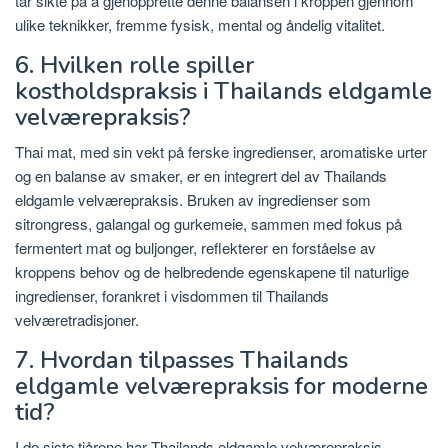
tar sikte på å gjenopprette denne balansen i kroppen gjennom
ulike teknikker, fremme fysisk, mental og åndelig vitalitet.
6. Hvilken rolle spiller
kostholdspraksis i Thailands eldgamle
velværepraksis?
Thai mat, med sin vekt på ferske ingredienser, aromatiske urter
og en balanse av smaker, er en integrert del av Thailands
eldgamle velværepraksis. Bruken av ingredienser som
sitrongress, galangal og gurkemeie, sammen med fokus på
fermentert mat og buljonger, reflekterer en forståelse av
kroppens behov og de helbredende egenskapene til naturlige
ingredienser, forankret i visdommen til Thailands
velværetradisjoner.
7. Hvordan tilpasses Thailands
eldgamle velværepraksis for moderne
tid?
I de siste tiårene har Thailands eldgamle velværepraksis