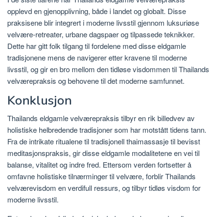
opplevd en gjenopplivning, både i landet og globalt. Disse
praksisene blir integrert i moderne livsstil gjennom luksuriøse
velvære-retreater, urbane dagspaer og tilpassede teknikker.
Dette har gitt folk tilgang til fordelene med disse eldgamle
tradisjonene mens de navigerer etter kravene til moderne
livsstil, og gir en bro mellom den tidløse visdommen til Thailands
velværepraksis og behovene til det moderne samfunnet.
Konklusjon
Thailands eldgamle velværepraksis tilbyr en rik billedvev av
holistiske helbredende tradisjoner som har motstått tidens tann.
Fra de intrikate ritualene til tradisjonell thaimassasje til bevisst
meditasjonspraksis, gir disse eldgamle modalitetene en vei til
balanse, vitalitet og indre fred. Ettersom verden fortsetter å
omfavne holistiske tilnærminger til velvære, forblir Thailands
velværevisdom en verdifull ressurs, og tilbyr tidløs visdom for
moderne livsstil.