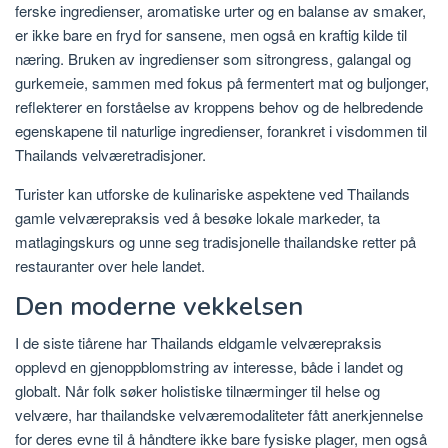
ferske ingredienser, aromatiske urter og en balanse av smaker,
er ikke bare en fryd for sansene, men også en kraftig kilde til
næring. Bruken av ingredienser som sitrongress, galangal og
gurkemeie, sammen med fokus på fermentert mat og buljonger,
reflekterer en forståelse av kroppens behov og de helbredende
egenskapene til naturlige ingredienser, forankret i visdommen til
Thailands velværetradisjoner.
Turister kan utforske de kulinariske aspektene ved Thailands
gamle velværepraksis ved å besøke lokale markeder, ta
matlagingskurs og unne seg tradisjonelle thailandske retter på
restauranter over hele landet.
Den moderne vekkelsen
I de siste tiårene har Thailands eldgamle velværepraksis
opplevd en gjenoppblomstring av interesse, både i landet og
globalt. Når folk søker holistiske tilnærminger til helse og
velvære, har thailandske velværemodaliteter fått anerkjennelse
for deres evne til å håndtere ikke bare fysiske plager, men også