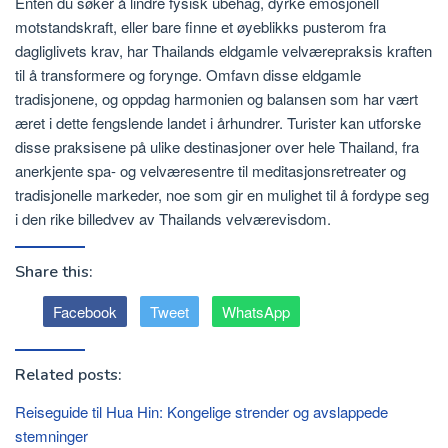
Enten du søker å lindre fysisk ubehag, dyrke emosjonell
motstandskraft, eller bare finne et øyeblikks pusterom fra
dagliglivets krav, har Thailands eldgamle velværepraksis kraften
til å transformere og forynge. Omfavn disse eldgamle
tradisjonene, og oppdag harmonien og balansen som har vært
æret i dette fengslende landet i århundrer. Turister kan utforske
disse praksisene på ulike destinasjoner over hele Thailand, fra
anerkjente spa- og velværesentre til meditasjonsretreater og
tradisjonelle markeder, noe som gir en mulighet til å fordype seg
i den rike billedvev av Thailands velværevisdom.
Share this:
Facebook
Tweet
WhatsApp
Related posts:
Reiseguide til Hua Hin: Kongelige strender og avslappede
stemninger