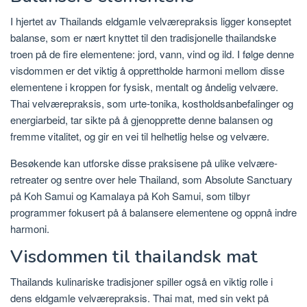
I hjertet av Thailands eldgamle velværepraksis ligger konseptet
balanse, som er nært knyttet til den tradisjonelle thailandske
troen på de fire elementene: jord, vann, vind og ild. I følge denne
visdommen er det viktig å opprettholde harmoni mellom disse
elementene i kroppen for fysisk, mentalt og åndelig velvære.
Thai velværepraksis, som urte-tonika, kostholdsanbefalinger og
energiarbeid, tar sikte på å gjenopprette denne balansen og
fremme vitalitet, og gir en vei til helhetlig helse og velvære.
Besøkende kan utforske disse praksisene på ulike velvære-
retreater og sentre over hele Thailand, som Absolute Sanctuary
på Koh Samui og Kamalaya på Koh Samui, som tilbyr
programmer fokusert på å balansere elementene og oppnå indre
harmoni.
Visdommen til thailandsk mat
Thailands kulinariske tradisjoner spiller også en viktig rolle i
dens eldgamle velværepraksis. Thai mat, med sin vekt på