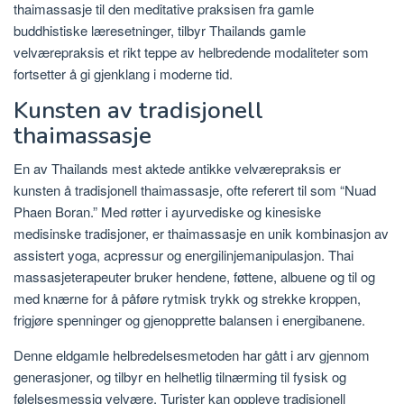
thaimassasje til den meditative praksisen fra gamle
buddhistiske læresetninger, tilbyr Thailands gamle
velværepraksis et rikt teppe av helbredende modaliteter som
fortsetter å gi gjenklang i moderne tid.
Kunsten av tradisjonell
thaimassasje
En av Thailands mest aktede antikke velværepraksis er
kunsten å tradisjonell thaimassasje, ofte referert til som “Nuad
Phaen Boran.” Med røtter i ayurvediske og kinesiske
medisinske tradisjoner, er thaimassasje en unik kombinasjon av
assistert yoga, acpressur og energilinjemanipulasjon. Thai
massasjeterapeuter bruker hendene, føttene, albuene og til og
med knærne for å påføre rytmisk trykk og strekke kroppen,
frigjøre spenninger og gjenopprette balansen i energibanene.
Denne eldgamle helbredelsesmetoden har gått i arv gjennom
generasjoner, og tilbyr en helhetlig tilnærming til fysisk og
følelsesmessig velvære. Turister kan oppleve tradisjonell