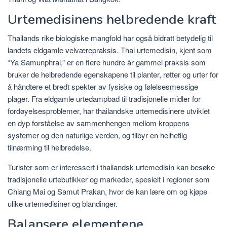
Urtemedisinens helbredende kraft
Thailands rike biologiske mangfold har også bidratt betydelig til
landets eldgamle velværepraksis. Thai urtemedisin, kjent som
“Ya Samunphrai,” er en flere hundre år gammel praksis som
bruker de helbredende egenskapene til planter, røtter og urter for
å håndtere et bredt spekter av fysiske og følelsesmessige
plager. Fra eldgamle urtedampbad til tradisjonelle midler for
fordøyelsesproblemer, har thailandske urtemedisinere utviklet
en dyp forståelse av sammenhengen mellom kroppens
systemer og den naturlige verden, og tilbyr en helhetlig
tilnærming til helbredelse.
Turister som er interessert i thailandsk urtemedisin kan besøke
tradisjonelle urtebutikker og markeder, spesielt i regioner som
Chiang Mai og Samut Prakan, hvor de kan lære om og kjøpe
ulike urtemedisiner og blandinger.
Balansere elementene