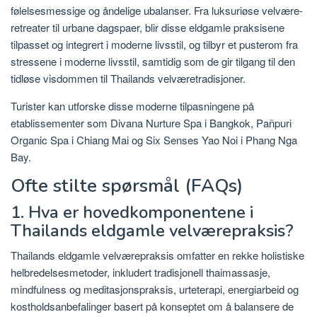
følelsesmessige og åndelige ubalanser. Fra luksuriøse velvære-
retreater til urbane dagspaer, blir disse eldgamle praksisene
tilpasset og integrert i moderne livsstil, og tilbyr et pusterom fra
stressene i moderne livsstil, samtidig som de gir tilgang til den
tidløse visdommen til Thailands velværetradisjoner.
Turister kan utforske disse moderne tilpasningene på
etablissementer som Divana Nurture Spa i Bangkok, Pañpuri
Organic Spa i Chiang Mai og Six Senses Yao Noi i Phang Nga
Bay.
Ofte stilte spørsmål (FAQs)
1. Hva er hovedkomponentene i
Thailands eldgamle velværepraksis?
Thailands eldgamle velværepraksis omfatter en rekke holistiske
helbredelsesmetoder, inkludert tradisjonell thaimassasje,
mindfulness og meditasjonspraksis, urteterapi, energiarbeid og
kostholdsanbefalinger basert på konseptet om å balansere de