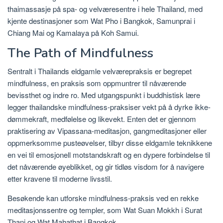
thaimassasje på spa- og velværesentre i hele Thailand, med
kjente destinasjoner som Wat Pho i Bangkok, Samunprai i
Chiang Mai og Kamalaya på Koh Samui.
The Path of Mindfulness
Sentralt i Thailands eldgamle velværepraksis er begrepet
mindfulness, en praksis som oppmuntrer til nåværende
bevissthet og indre ro. Med utgangspunkt i buddhistisk lære
legger thailandske mindfulness-praksiser vekt på å dyrke ikke-
dømmekraft, medfølelse og likevekt. Enten det er gjennom
praktisering av Vipassana-meditasjon, gangmeditasjoner eller
oppmerksomme pusteøvelser, tilbyr disse eldgamle teknikkene
en vei til emosjonell motstandskraft og en dypere forbindelse til
det nåværende øyeblikket, og gir tidløs visdom for å navigere
etter kravene til moderne livsstil.
Besøkende kan utforske mindfulness-praksis ved en rekke
meditasjonssentre og templer, som Wat Suan Mokkh i Surat
Thani og Wat Mahathat i Bangkok.