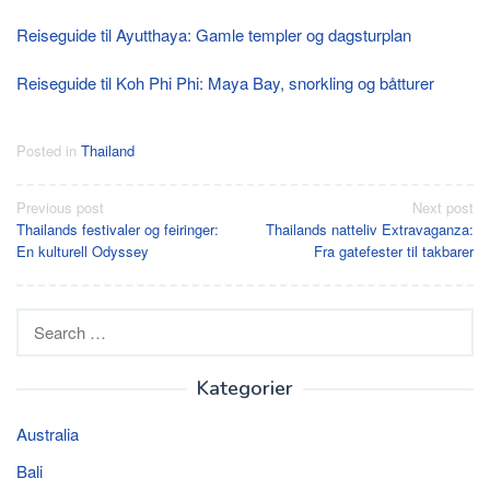
Reiseguide til Ayutthaya: Gamle templer og dagsturplan
Reiseguide til Koh Phi Phi: Maya Bay, snorkling og båtturer
Posted in
Thailand
Post
Previous post
Next post
Thailands festivaler og feiringer:
Thailands natteliv Extravaganza:
navigation
En kulturell Odyssey
Fra gatefester til takbarer
Search
for:
Kategorier
Australia
Bali