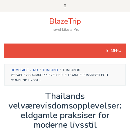
Skip
to
content
BlazeTrip
Travel Like a Pro
MENU
HOMEPAGE
/
NO
/
THAILAND
/
THAILANDS
VELVÆREVISDOMSOPPLEVELSER: ELDGAMLE PRAKSISER FOR
MODERNE LIVSSTIL
Thailands
velværevisdomsopplevelser:
eldgamle praksiser for
moderne livsstil