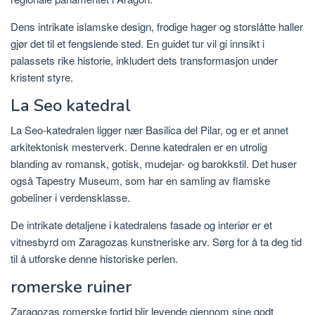
Dens intrikate islamske design, frodige hager og storslåtte haller
gjør det til et fengslende sted. En guidet tur vil gi innsikt i
palassets rike historie, inkludert dets transformasjon under
kristent styre.
La Seo katedral
La Seo-katedralen ligger nær Basilica del Pilar, og er et annet
arkitektonisk mesterverk. Denne katedralen er en utrolig
blanding av romansk, gotisk, mudejar- og barokkstil. Det huser
også Tapestry Museum, som har en samling av flamske
gobeliner i verdensklasse.
De intrikate detaljene i katedralens fasade og interiør er et
vitnesbyrd om Zaragozas kunstneriske arv. Sørg for å ta deg tid
til å utforske denne historiske perlen.
romerske ruiner
Zaragozas romerske fortid blir levende gjennom sine godt