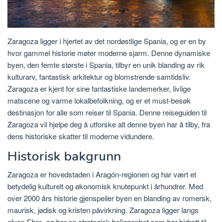
Zaragoza ligger i hjertet av det nordøstlige Spania, og er en by
hvor gammel historie møter moderne sjarm. Denne dynamiske
byen, den femte største i Spania, tilbyr en unik blanding av rik
kulturarv, fantastisk arkitektur og blomstrende samtidsliv.
Zaragoza er kjent for sine fantastiske landemerker, livlige
matscene og varme lokalbefolkning, og er et must-besøk
destinasjon for alle som reiser til Spania. Denne reiseguiden til
Zaragoza vil hjelpe deg å utforske alt denne byen har å tilby, fra
dens historiske skatter til moderne vidundere.
Historisk bakgrunn
Zaragoza er hovedstaden i Aragón-regionen og har vært et
betydelig kulturelt og økonomisk knutepunkt i århundrer. Med
over 2000 års historie gjenspeiler byen en blanding av romersk,
maurisk, jødisk og kristen påvirkning. Zaragoza ligger langs
elven Ebro, og har en strategisk beliggenhet som har bidratt til