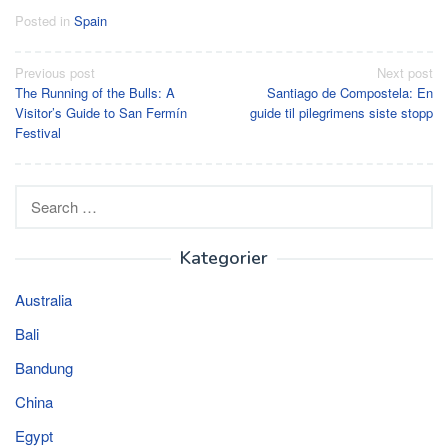
Posted in
Spain
Post
Previous post
Next post
The Running of the Bulls: A
Santiago de Compostela: En
navigation
Visitor’s Guide to San Fermín
guide til pilegrimens siste stopp
Festival
Search
for:
Kategorier
Australia
Bali
Bandung
China
Egypt