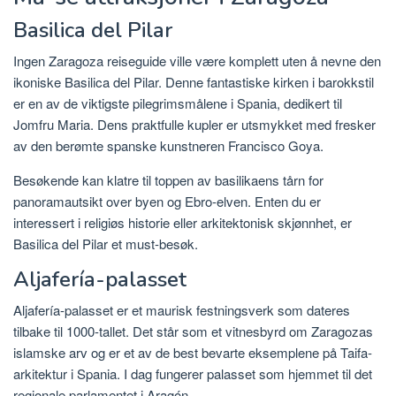
Basilica del Pilar
Ingen Zaragoza reiseguide ville være komplett uten å nevne den
ikoniske Basilica del Pilar. Denne fantastiske kirken i barokkstil
er en av de viktigste pilegrimsmålene i Spania, dedikert til
Jomfru Maria. Dens praktfulle kupler er utsmykket med fresker
av den berømte spanske kunstneren Francisco Goya.
Besøkende kan klatre til toppen av basilikaens tårn for
panoramautsikt over byen og Ebro-elven. Enten du er
interessert i religiøs historie eller arkitektonisk skjønnhet, er
Basilica del Pilar et must-besøk.
Aljafería-palasset
Aljafería-palasset er et maurisk festningsverk som dateres
tilbake til 1000-tallet. Det står som et vitnesbyrd om Zaragozas
islamske arv og er et av de best bevarte eksemplene på Taifa-
arkitektur i Spania. I dag fungerer palasset som hjemmet til det
regionale parlamentet i Aragón.