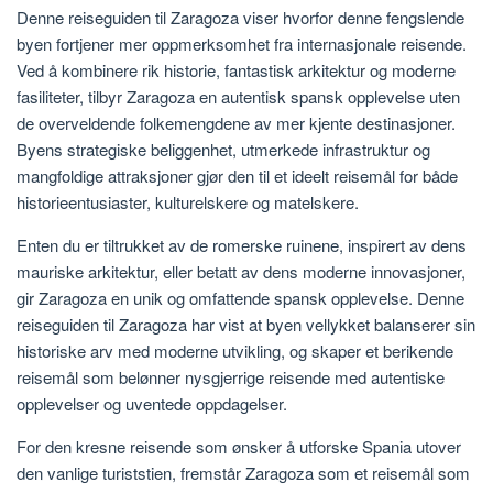
Denne reiseguiden til Zaragoza viser hvorfor denne fengslende
byen fortjener mer oppmerksomhet fra internasjonale reisende.
Ved å kombinere rik historie, fantastisk arkitektur og moderne
fasiliteter, tilbyr Zaragoza en autentisk spansk opplevelse uten
de overveldende folkemengdene av mer kjente destinasjoner.
Byens strategiske beliggenhet, utmerkede infrastruktur og
mangfoldige attraksjoner gjør den til et ideelt reisemål for både
historieentusiaster, kulturelskere og matelskere.
Enten du er tiltrukket av de romerske ruinene, inspirert av dens
mauriske arkitektur, eller betatt av dens moderne innovasjoner,
gir Zaragoza en unik og omfattende spansk opplevelse. Denne
reiseguiden til Zaragoza har vist at byen vellykket balanserer sin
historiske arv med moderne utvikling, og skaper et berikende
reisemål som belønner nysgjerrige reisende med autentiske
opplevelser og uventede oppdagelser.
For den kresne reisende som ønsker å utforske Spania utover
den vanlige turiststien, fremstår Zaragoza som et reisemål som