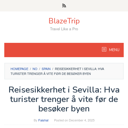
Skip
to
content
BlazeTrip
Travel Like a Pro
MENU
HOMEPAGE
/
NO
/
SPAIN
/
REISESIKKERHET I SEVILLA: HVA
TURISTER TRENGER Å VITE FØR DE BESØKER BYEN
Reisesikkerhet i Sevilla: Hva
turister trenger å vite før de
besøker byen
By
Faishal
Posted on
December 4, 2025