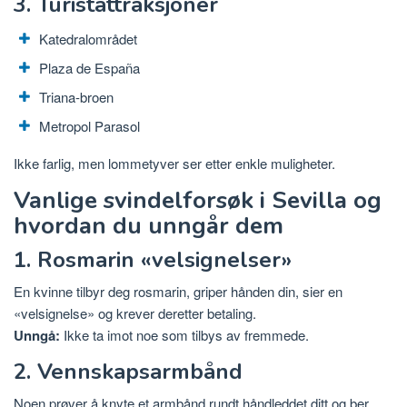
3. Turistattraksjoner
Katedralområdet
Plaza de España
Triana-broen
Metropol Parasol
Ikke farlig, men lommetyver ser etter enkle muligheter.
Vanlige svindelforsøk i Sevilla og
hvordan du unngår dem
1. Rosmarin «velsignelser»
En kvinne tilbyr deg rosmarin, griper hånden din, sier en
«velsignelse» og krever deretter betaling.
Unngå:
Ikke ta imot noe som tilbys av fremmede.
2. Vennskapsarmbånd
Noen prøver å knyte et armbånd rundt håndleddet ditt og ber