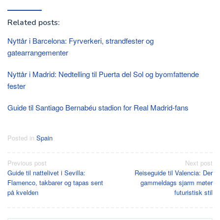
Related posts:
Nyttår i Barcelona: Fyrverkeri, strandfester og
gatearrangementer
Nyttår i Madrid: Nedtelling til Puerta del Sol og byomfattende
fester
Guide til Santiago Bernabéu stadion for Real Madrid-fans
Posted in
Spain
Post
Previous post
Next post
Guide til nattelivet i Sevilla:
Reiseguide til Valencia: Der
navigation
Flamenco, takbarer og tapas sent
gammeldags sjarm møter
på kvelden
futuristisk stil