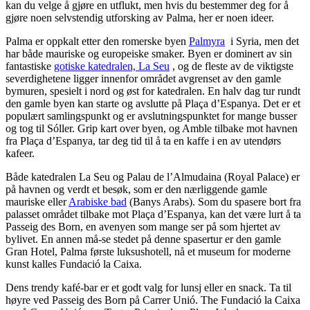
kan du velge å gjøre en utflukt, men hvis du bestemmer deg for å
gjøre noen selvstendig utforsking av Palma, her er noen ideer.
Palma er oppkalt etter den romerske byen
Palmyra
i Syria, men det
har både mauriske og europeiske smaker. Byen er dominert av sin
fantastiske
gotiske katedralen, La Seu
, og de fleste av de viktigste
severdighetene ligger innenfor området avgrenset av den gamle
bymuren, spesielt i nord og øst for katedralen. En halv dag tur rundt
den gamle byen kan starte og avslutte på Plaça d’Espanya. Det er et
populært samlingspunkt og er avslutningspunktet for mange busser
og tog til Sóller. Grip kart over byen, og Amble tilbake mot havnen
fra Plaça d’Espanya, tar deg tid til å ta en kaffe i en av utendørs
kafeer.
Både katedralen La Seu og Palau de l’Almudaina (Royal Palace) er
på havnen og verdt et besøk, som er den nærliggende gamle
mauriske eller
Arabiske bad
(Banys Arabs). Som du spasere bort fra
palasset området tilbake mot Plaça d’Espanya, kan det være lurt å ta
Passeig des Born, en avenyen som mange ser på som hjertet av
bylivet. En annen må-se stedet på denne spasertur er den gamle
Gran Hotel, Palma første luksushotell, nå et museum for moderne
kunst kalles Fundació la Caixa.
Dens trendy kafé-bar er et godt valg for lunsj eller en snack. Ta til
høyre ved Passeig des Born på Carrer Unió. The Fundació la Caixa