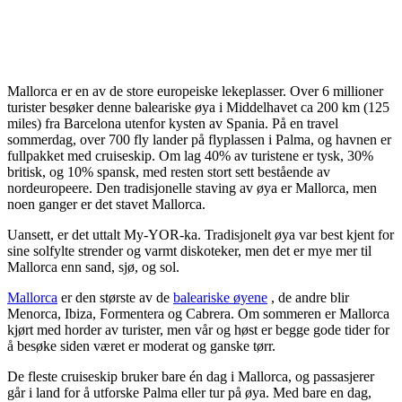
Mallorca er en av de store europeiske lekeplasser. Over 6 millioner
turister besøker denne baleariske øya i Middelhavet ca 200 km (125
miles) fra Barcelona utenfor kysten av Spania. På en travel
sommerdag, over 700 fly lander på flyplassen i Palma, og havnen er
fullpakket med cruiseskip. Om lag 40% av turistene er tysk, 30%
britisk, og 10% spansk, med resten stort sett bestående av
nordeuropeere. Den tradisjonelle staving av øya er Mallorca, men
noen ganger er det stavet Mallorca.
Uansett, er det uttalt My-YOR-ka. Tradisjonelt øya var best kjent for
sine solfylte strender og varmt diskoteker, men det er mye mer til
Mallorca enn sand, sjø, og sol.
Mallorca
er den største av de
baleariske øyene
, de andre blir
Menorca, Ibiza, Formentera og Cabrera. Om sommeren er Mallorca
kjørt med horder av turister, men vår og høst er begge gode tider for
å besøke siden været er moderat og ganske tørr.
De fleste cruiseskip bruker bare én dag i Mallorca, og passasjerer
går i land for å utforske Palma eller tur på øya. Med bare en dag,