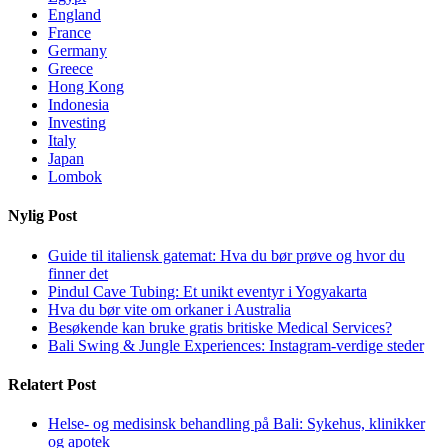
England
France
Germany
Greece
Hong Kong
Indonesia
Investing
Italy
Japan
Lombok
Nylig Post
Guide til italiensk gatemat: Hva du bør prøve og hvor du
finner det
Pindul Cave Tubing: Et unikt eventyr i Yogyakarta
Hva du bør vite om orkaner i Australia
Besøkende kan bruke gratis britiske Medical Services?
Bali Swing & Jungle Experiences: Instagram-verdige steder
Relatert Post
Helse- og medisinsk behandling på Bali: Sykehus, klinikker
og apotek