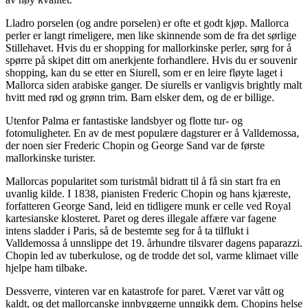
Lladro porselen (og andre porselen) er ofte et godt kjøp. Mallorca
perler er langt rimeligere, men like skinnende som de fra det sørlige
Stillehavet. Hvis du er shopping for mallorkinske perler, sørg for å
spørre på skipet ditt om anerkjente forhandlere. Hvis du er souvenir
shopping, kan du se etter en Siurell, som er en leire fløyte laget i
Mallorca siden arabiske ganger. De siurells er vanligvis brightly malt
hvitt med rød og grønn trim. Barn elsker dem, og de er billige.
Utenfor Palma er fantastiske landsbyer og flotte tur- og
fotomuligheter. En av de mest populære dagsturer er å Valldemossa,
der noen sier Frederic Chopin og George Sand var de første
mallorkinske turister.
Mallorcas popularitet som turistmål bidratt til å få sin start fra en
uvanlig kilde. I 1838, pianisten Frederic Chopin og hans kjæreste,
forfatteren George Sand, leid en tidligere munk er celle ved Royal
kartesianske klosteret. Paret og deres illegale affære var fagene
intens sladder i Paris, så de bestemte seg for å ta tilflukt i
Valldemossa å unnslippe det 19. århundre tilsvarer dagens paparazzi.
Chopin led av tuberkulose, og de trodde det sol, varme klimaet ville
hjelpe ham tilbake.
Dessverre, vinteren var en katastrofe for paret. Været var vått og
kaldt, og det mallorcanske innbyggerne unngikk dem. Chopins helse