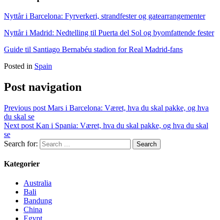
Nyttår i Barcelona: Fyrverkeri, strandfester og gatearrangementer
Nyttår i Madrid: Nedtelling til Puerta del Sol og byomfattende fester
Guide til Santiago Bernabéu stadion for Real Madrid-fans
Posted in
Spain
Post navigation
Previous post
Mars i Barcelona: Været, hva du skal pakke, og hva
du skal se
Next post
Kan i Spania: Været, hva du skal pakke, og hva du skal
se
Search for:
Kategorier
Australia
Bali
Bandung
China
Egypt