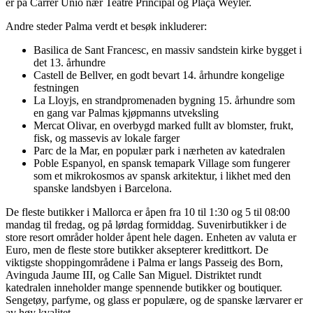
er på Carrer Unió nær Teatre Principal og Plaça Weyler.
Andre steder Palma verdt et besøk inkluderer:
Basilica de Sant Francesc, en massiv sandstein kirke bygget i
det 13. århundre
Castell de Bellver, en godt bevart 14. århundre kongelige
festningen
La Lloyjs, en strandpromenaden bygning 15. århundre som
en gang var Palmas kjøpmanns utveksling
Mercat Olivar, en overbygd marked fullt av blomster, frukt,
fisk, og massevis av lokale farger
Parc de la Mar, en populær park i nærheten av katedralen
Poble Espanyol, en spansk temapark Village som fungerer
som et mikrokosmos av spansk arkitektur, i likhet med den
spanske landsbyen i Barcelona.
De fleste butikker i Mallorca er åpen fra 10 til 1:30 og 5 til 08:00
mandag til fredag, og på lørdag formiddag. Suvenirbutikker i de
store resort områder holder åpent hele dagen. Enheten av valuta er
Euro, men de fleste store butikker aksepterer kredittkort. De
viktigste shoppingområdene i Palma er langs Passeig des Born,
Avinguda Jaume III, og Calle San Miguel. Distriktet rundt
katedralen inneholder mange spennende butikker og boutiquer.
Sengetøy, parfyme, og glass er populære, og de spanske lærvarer er
av høy kvalitet.