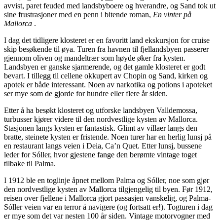
avvist, paret feuded med landsbyboere og hverandre, og Sand tok ut
sine frustrasjoner med en penn i bitende roman,
En vinter på
Mallorca
.
I dag det tidligere klosteret er en favoritt land ekskursjon for cruise
skip besøkende til øya. Turen fra havnen til fjellandsbyen passerer
gjennom oliven og mandeltrær som høyde øker fra kysten.
Landsbyen er ganske sjarmerende, og det gamle klosteret er godt
bevart. I tillegg til cellene okkupert av Chopin og Sand, kirken og
apotek er både interessant. Noen av narkotika og potions i apoteket
ser mye som de gjorde for hundre eller flere år siden.
Etter å ha besøkt klosteret og utforske landsbyen Valldemossa,
turbusser kjører videre til den nordvestlige kysten av Mallorca.
Stasjonen langs kysten er fantastisk. Glimt av villaer langs den
bratte, steinete kysten er fristende. Noen turer har en herlig lunsj på
en restaurant langs veien i Deia, Ca’n Quet. Etter lunsj, bussene
leder for Sóller, hvor gjestene fange den berømte vintage toget
tilbake til Palma.
I 1912 ble en toglinje åpnet mellom Palma og Sóller, noe som gjør
den nordvestlige kysten av Mallorca tilgjengelig til byen. Før 1912,
reisen over fjellene i Mallorca gjort passasjen vanskelig, og Palma-
Sóller veien var en terror å navigere (og fortsatt er!). Togturen i dag
er mye som det var nesten 100 år siden. Vintage motorvogner med