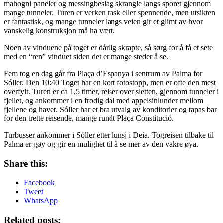
mahogni paneler og messingbeslag skrangle langs sporet gjennom
mange tunneler. Turen er verken rask eller spennende, men utsikten
er fantastisk, og mange tunneler langs veien gir et glimt av hvor
vanskelig konstruksjon må ha vært.
Noen av vinduene på toget er dårlig skrapte, så sørg for å få et sete
med en “ren” vinduet siden det er mange steder å se.
Fem tog en dag går fra Plaça d’Espanya i sentrum av Palma for
Sóller. Den 10:40 Toget har en kort fotostopp, men er ofte den mest
overfylt. Turen er ca 1,5 timer, reiser over sletten, gjennom tunneler i
fjellet, og ankommer i en frodig dal med appelsinlunder mellom
fjellene og havet. Sóller har et bra utvalg av konditorier og tapas bar
for den trette reisende, mange rundt Plaça Constitució.
Turbusser ankommer i Sóller etter lunsj i Deia. Togreisen tilbake til
Palma er gøy og gir en mulighet til å se mer av den vakre øya.
Share this:
Facebook
Tweet
WhatsApp
Related posts: