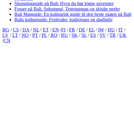
Shoppingguide på Bali: Hvor du bør kjøpe suvenirer
Fosser på Bali: Sekumpul, Tegenungan og skjulte perler
Bali Matguide: En kulinarisk guide til den beste maten på Bali
Balis kulturguide: Festivaler, tradisjoner og dagligliv
BG
/
CS
/
DA
/
NL
/
ET
/
EN
/
FI
/
FR
/
DE
/
EL
/
IW
/
HU
/
IT
/
LV
/
LT
/
NO
/
PT
/
PL
/
RO
/
RU
/
SK
/
SL
/
ES
/
SV
/
TR
/
UK
/
CN