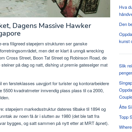
Hva du
håndv
ket, Dagens Massive Hawker
Den be
gapore
Oppdag
kunst 
-era filigreed støpejern strukturen ser ganske
forretningsområdet, men det er klart å unngå wrecking
om Cross Street, Boon Tat Street og Robinson Road, de
teiner på dag og natt, dishing ut premie gateselger mat
Slik re
penger
Singap
il en førsteklasses uavgjort for turister og kontorarbeidere
Oppdag
ne 5500 kvadratmeter innvendig plass plass til ca 2000,
Coupl
elden.
Åtte Si
e: støpejern markedsstruktur dateres tilbake til 1894 og
nntak av noen få år i slutten av 1980 (det ble tatt fra
Topp S
var bygges, og satt sammen på nytt etter at MRT åpnet).
Where 