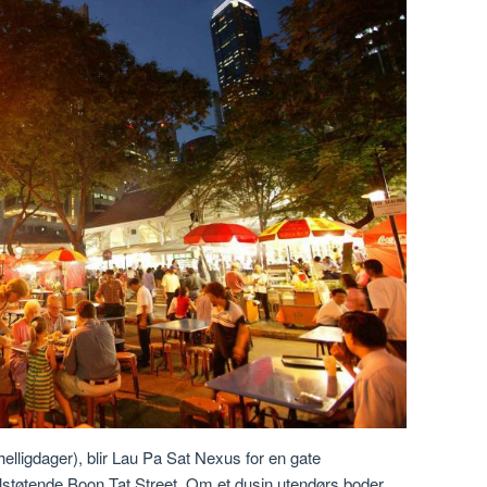
 helligdager), blir Lau Pa Sat Nexus for en gate
lstøtende Boon Tat Street. Om et dusin utendørs boder