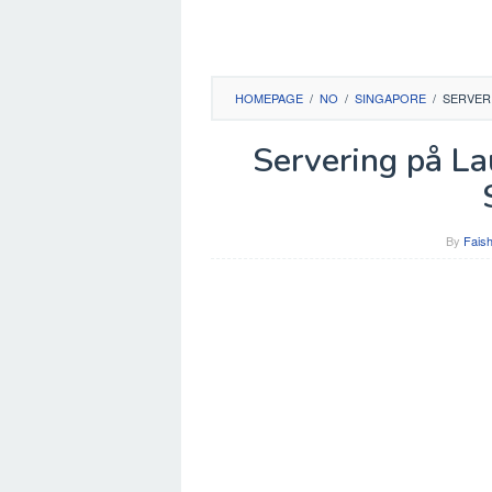
HOMEPAGE
/
NO
/
SINGAPORE
/
SERVERI
Servering på La
By
Faish