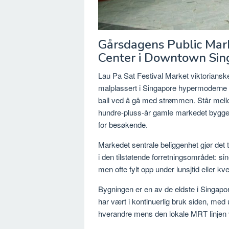
Gårsdagens Public Mar
Center i Downtown Sin
Lau Pa Sat Festival Market viktorianske
malplassert i Singapore hypermoderne 
ball ved å gå med strømmen. Står mell
hundre-pluss-år gamle markedet bygge s
for besøkende.
Markedet sentrale beliggenhet gjør det t
i den tilstøtende forretningsområdet: si
men ofte fylt opp under lunsjtid eller kv
Bygningen er en av de eldste i Singapor
har vært i kontinuerlig bruk siden, med u
hverandre mens den lokale MRT linjen 