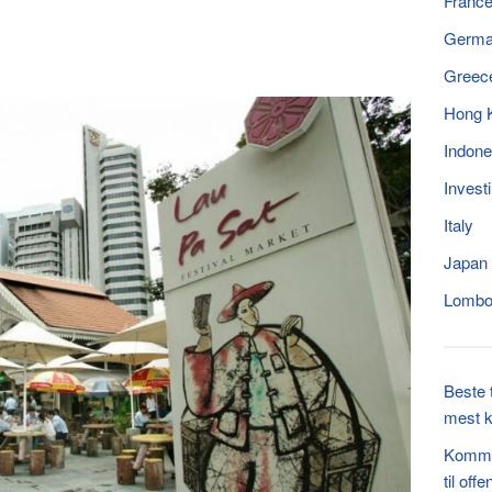
Franc
Germ
Greec
Hong 
Indone
Invest
Italy
Japan
Lomb
Beste 
mest k
Komme 
til offe