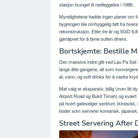
stasjon tvunget til nedleggelse i 1986.
Myndighetene hadde ingen planer om for
bygningen ble omhyggelig tatt fra hvera
rekonstruksjon. Etter tre år og SGD 6,8
gjenåpnet for å tjene sulten diners.
Bortskjemte: Bestille M
Den massive indre gitt ved Lau Pa Sat s
langs åtte gangene, alt som konvergerer
øl, vann, og soft drinks for å vaske kry
Mat valg er ekspansiv, billig (men litt 
Airport Road og Bukit Timah) og svært in
på hvert gateselger sentrum (kinesisk, 
boder som serverer koreansk, japansk, 
Street Servering After 