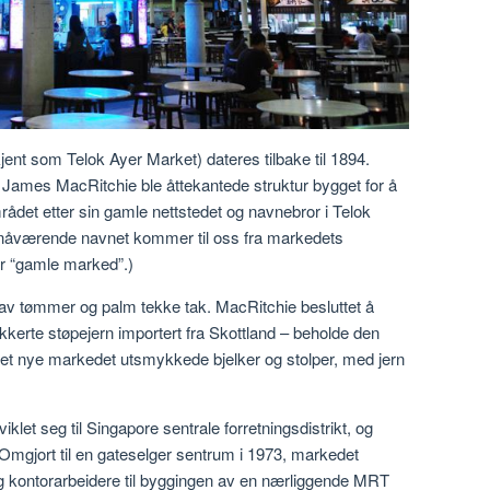
jent som Telok Ayer Market) dateres tilbake til 1894.
r James MacRitchie ble åttekantede struktur bygget for å
rådet etter sin gamle nettstedet og navnebror i Telok
 nåværende navnet kommer til oss fra markedets
or “gamle marked”.)
v tømmer og palm tekke tak. MacRitchie besluttet å
ikkerte støpejern importert fra Skottland – beholde den
det nye markedet utsmykkede bjelker og stolper, med jern
klet seg til Singapore sentrale forretningsdistrikt, og
Omgjort til en gateselger sentrum i 1973, markedet
ing kontorarbeidere til byggingen av en nærliggende MRT