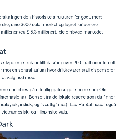
skalingen den historiske strukturen for godt, men:
ndre, sine 3000 deler merket og lagret for senere
 millioner (ca $ 5,3 millioner), ble ombygd markedet
at
 støpejern struktur tilfluktsrom over 200 matboder fordelt
 mot en sentral atrium hvor drikkevarer stall dispenserer
dret valg ned med.
dyrere enn chow på offentlig gateselger sentre som Old
ternasjonalt. Bortsett fra de lokale rettene som du finner
malayisk, indisk, og “vestlig” mat), Lau Pa Sat huser også
vietnamesisk, og filippinske valg.
Dark