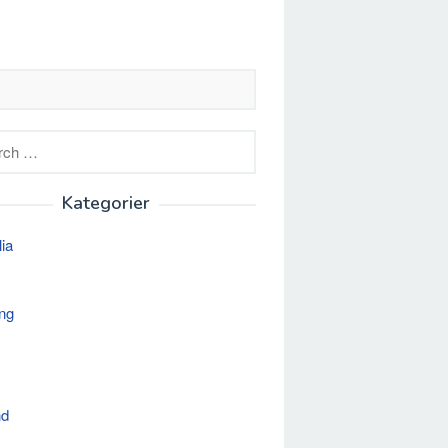
h
Kategorier
lia
ng
nd