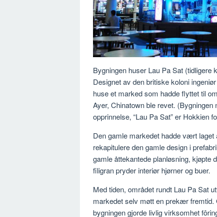
Bygningen huser Lau Pa Sat (tidligere k
Designet av den britiske koloni ingeniø
huse et marked som hadde flyttet til om
Ayer, Chinatown ble revet. (Bygningen
opprinnelse, “Lau Pa Sat” er Hokkien f
Den gamle markedet hadde vært laget a
rekapitulere den gamle design i prefabr
gamle åttekantede planløsning, kjøpte 
filigran pryder interiør hjørner og buer.
Med tiden, området rundt Lau Pa Sat utvi
markedet selv møtt en prekær fremtid. 
bygningen gjorde livlig virksomhet fôr