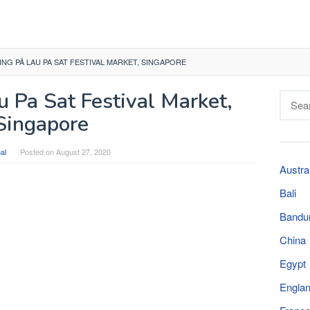
NG PÅ LAU PA SAT FESTIVAL MARKET, SINGAPORE
u Pa Sat Festival Market,
Searc
for:
Singapore
al
Posted on
August 27, 2020
Austra
Bali
Bandu
China
Egypt
Engla