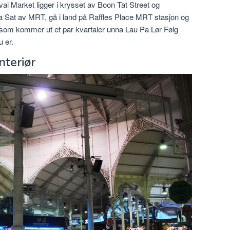
al Market ligger i krysset av Boon Tat Street og
 Sat av MRT, gå i land på Raffles Place MRT stasjon og
nel som kommer ut et par kvartaler unna Lau Pa Lør Følg
u er.
nteriør