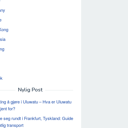
e
any
e
Kong
sia
ing
ok
Nylig Post
ting å gjøre i Uluwatu – Hva er Uluwatu
jent for?
seg rundt i Frankfurt, Tyskland: Guide
ntlig transport