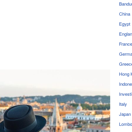
Bandu
China
Egypt
Engla
Franc
Germ
Greec
Hong 
Indone
Invest
Italy
Japan
Lomb