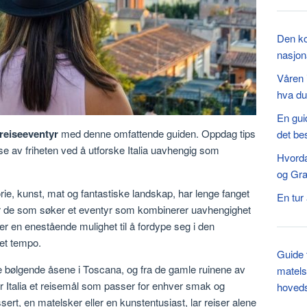
Den ko
nasjon
Våren 
hva du
En guid
 reiseeventyr
med denne omfattende guiden. Oppdag tips
det be
se av friheten ved å utforske Italia uavhengig som
Hvorda
og Gra
orie, kunst, mat og fantastiske landskap, har lenge fanget
En tur
 For de som søker et eventyr som kombinerer uavhengighet
iser en enestående mulighet til å fordype seg i den
get tempo.
Guide 
de bølgende åsene i Toscana, og fra de gamle ruinene av
matels
r Italia et reisemål som passer for enhver smak og
hoved
sert, en matelsker eller en kunstentusiast, lar reiser alene