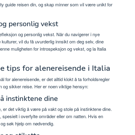
ity guide reisen din, og skap minner som vil være unikt for
 og personlig vekst
refleksjon og personlig vekst. Når du navigerer i nye
 kulturer, vil du få uvurderlig innsikt om deg selv, dine
nne muligheten for introspeksjon og vekst, og la Italia
 tips for alenereisende i Italia
ål for alenereisende, er det alltid klokt å ta forholdsregler
vn og sikker reise. Her er noen viktige hensyn:
å instinktene dine
r det viktig å være på vakt og stole på instinktene dine.
esielt i overfylte områder eller om natten. Hvis en
lv og søk hjelp om nødvendig.