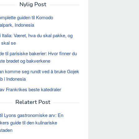
Nylig Post
mplette guiden til Komodo
alpark, Indonesia
i Italia: Været, hva du skal pakke, og
 skal se
e til parisiske bakerier: Hvor finner du
ste brødet og bakverkene
n komme seg rundt ved å bruke Gojek
b i Indonesia
 av Frankrikes beste katedraler
Relatert Post
til Lyons gastronomiske arv: En
kers guide til den kulinariske
staden