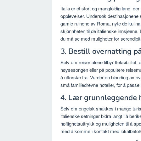
Italia er et stort og mangfoldig land, de
opplevelser. Undersøk destinasjonene s
gamle ruinene av Roma, nyte de kulinari
skjønnheten til de italienske innsjøene.
du må se med muligheter for serendipit
3. Bestill overnatting p
Selv om reiser alene tilbyr fleksibilitet, 
høysesongen eller på populære reisemål.
å utforske fra. Vurder en blanding av o
små familiedrevne hoteller, for å passe 
4. Lær grunnleggende it
Selv om engelsk snakkes i mange turis
italienske setninger bidra langt i å beri
høflighetsuttrykk og muligheten til å sp
med å komme i kontakt med lokalbefolkni