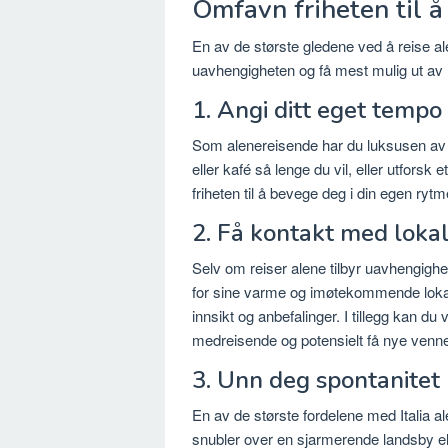
Omfavn friheten til å 
En av de største gledene ved å reise ale
uavhengigheten og få mest mulig ut av r
1. Angi ditt eget tempo
Som alenereisende har du luksusen av å
eller kafé så lenge du vil, eller utfors
friheten til å bevege deg i din egen rytme
2. Få kontakt med loka
Selv om reiser alene tilbyr uavhengighet,
for sine varme og imøtekommende lokalb
innsikt og anbefalinger. I tillegg kan du 
medreisende og potensielt få nye venne
3. Unn deg spontanitet
En av de største fordelene med Italia al
snubler over en sjarmerende landsby ell