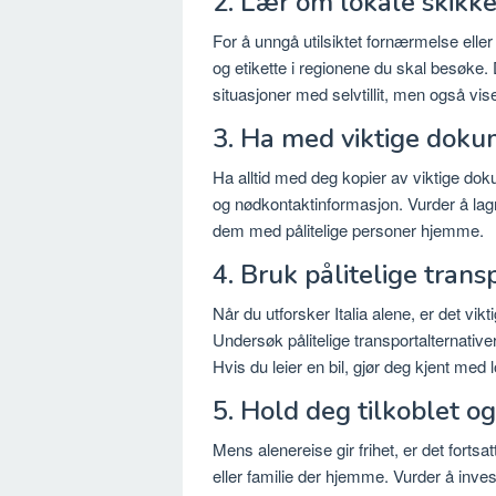
2. Lær om lokale skikke
For å unngå utilsiktet fornærmelse eller
og etikette i regionene du skal besøke. 
situasjoner med selvtillit, men også vis
3. Ha med viktige doku
Ha alltid med deg kopier av viktige dok
og nødkontaktinformasjon. Vurder å lagre
dem med pålitelige personer hjemme.
4. Bruk pålitelige trans
Når du utforsker Italia alene, er det vikt
Undersøk pålitelige transportalternativer
Hvis du leier en bil, gjør deg kjent med 
5. Hold deg tilkoblet og
Mens alenereise gir frihet, er det fortsa
eller familie der hjemme. Vurder å invest