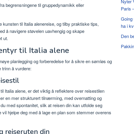
Nyter 
ri fra begrensningene til gruppedynamikk eller
Paris 
Going 
kunsten til Italia alenereise, og tilby praktiske tips,
ha i kv
 med å navigere støvelen uavhengig og skape
Den be
t ut.
Pakking
ntyr til Italia alene
er nøye planlegging og forberedelse for å sikre en sømløs og
 trinn å vurdere:
isestil
 Italia alene, er det viktig å reflektere over reisestilen
er en mer strukturert tilnærming, med overnatting og
s du med spontanitet, slik at reisen din kan utfolde seg
ne vil hjelpe deg med å lage en plan som stemmer overens
 reiseruten din