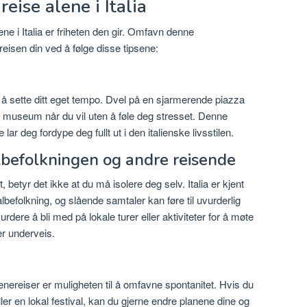
reise alene i Italia
ne i Italia er friheten den gir. Omfavn denne
eisen din ved å følge disse tipsene:
 sette ditt eget tempo. Dvel på en sjarmerende piazza
k et museum når du vil uten å føle deg stresset. Denne
 lar deg fordype deg fullt ut i den italienske livsstilen.
lbefolkningen og andre reisende
 betyr det ikke at du må isolere deg selv. Italia er kjent
efolkning, og slående samtaler kan føre til uvurderlig
vurdere å bli med på lokale turer eller aktiviteter for å møte
r underveis.
enereiser er muligheten til å omfavne spontanitet. Hvis du
er en lokal festival, kan du gjerne endre planene dine og