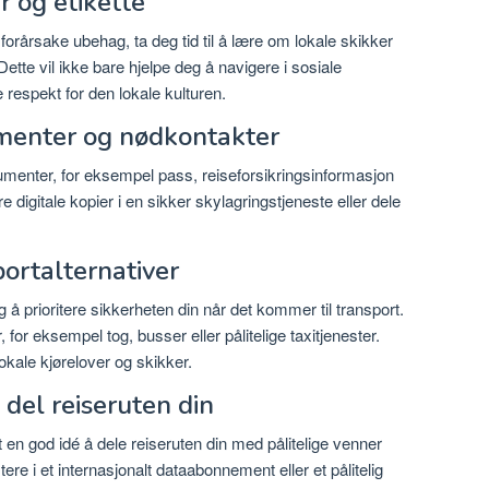
r og etikette
 forårsake ubehag, ta deg tid til å lære om lokale skikker
Dette vil ikke bare hjelpe deg å navigere i sosiale
e respekt for den lokale kulturen.
menter og nødkontakter
umenter, for eksempel pass, reiseforsikringsinformasjon
 digitale kopier i en sikker skylagringstjeneste eller dele
portalternativer
ig å prioritere sikkerheten din når det kommer til transport.
, for eksempel tog, busser eller pålitelige taxitjenester.
lokale kjørelover og skikker.
 del reiseruten din
tt en god idé å dele reiseruten din med pålitelige venner
ere i et internasjonalt dataabonnement eller et pålitelig