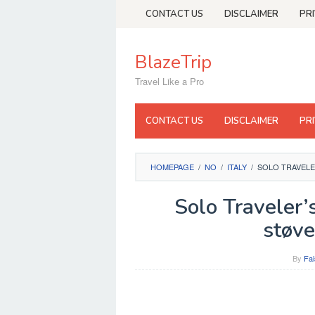
Skip
CONTACT US
DISCLAIMER
PR
to
content
BlazeTrip
Travel Like a Pro
CONTACT US
DISCLAIMER
PR
HOMEPAGE
/
NO
/
ITALY
/
SOLO TRAVELE
Solo Traveler’s
støve
By
Fai