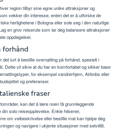
r hver region tilbyr sine egne unike attraksjoner og
om vekker din interesse, enten det er å utforske de
ske herlighetene i Bologna eller sole seg i den naturlige
 Lag en grov reiserute som lar deg balansere attraksjoner
ate oppdagelser.
å forhånd
er det lurt å bestille overnatting på forhånd, spesielt i
 Dette vil sikre at du har en komfortabel og sikker base
vernattingstyper, for eksempel vandrerhjem, Airbnbs eller
budsjettet og preferanser.
alienske fraser
tområder, kan det å lære noen få grunnleggende
ke din solo reiseopplevelse. Enkle hilsener,
ørre om veibeskrivelse eller bestille mat kan hjelpe deg
ngen og navigere i ukjente situasjoner med selvtillit.