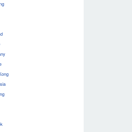
ng
nd
e
any
e
Kong
sia
ing
ok