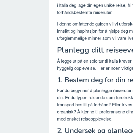
i Italia deg lage din egen unike reise, f
forhåndsbestemte reiseruter.
I denne omfattende guiden vil vi utforske 
innsikt og inspirasjon for å hjelpe deg
uforglemmelige minner som vil vare live
Planlegg ditt reiseeve
Å legge ut på en solo tur til Italia krev
hyggelig opplevelse. Her er noen viktige
1. Bestem deg for din re
Før du begynner å planlegge reiseruten til
din. Er du typen reisende som foretrekk
transport bestilt på forhånd? Eller trive
organisk? Å kjenne til preferansene di
med ønsket reiseopplevelse.
2. Undersøk og planlegg