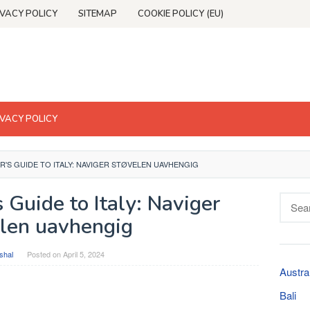
IVACY POLICY
SITEMAP
COOKIE POLICY (EU)
IVACY POLICY
R'S GUIDE TO ITALY: NAVIGER STØVELEN UAVHENGIG
 Guide to Italy: Naviger
Searc
for:
len uavhengig
shal
Posted on
April 5, 2024
Austra
Bali