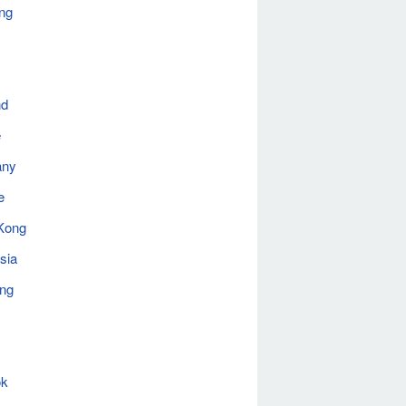
ng
nd
e
any
e
Kong
sia
ing
ok