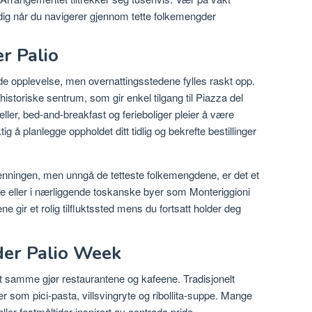
ig når du navigerer gjennom tette
folkemengder
r Palio
de opplevelse, men overnattingsstedene fylles raskt opp.
storiske sentrum, som gir enkel tilgang til Piazza del
ler, bed-and-breakfast og ferieboliger pleier å være
ig å planlegge oppholdet ditt tidlig og bekrefte bestillinger
nningen, men unngå de tetteste folkemengdene, er det et
rene eller i nærliggende toskanske byer som Monteriggioni
ne gir et rolig tilfluktssted mens du fortsatt holder deg
der Palio Week
et samme gjør restaurantene og kafeene. Tradisjonelt
r som pici-pasta, villsvingryte og ribollita-suppe. Mange
eller festmåltider inspirert av contrada pride.