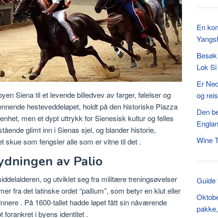
En kom
Yangs
Besøk 
Lok Si
Er Nede
yen Siena til et levende billedvev av farger, følelser og
og rei
ennende hesteveddeløpet, holdt på den historiske Piazza
Den be
nhet, men et dypt uttrykk for Sienesisk kultur og felles
Engla
ående glimt inn i Sienas sjel, og blander historie,
Wine T
t skue som fengsler alle som er vitne til det
.
ydningen av Palio
 middelalderen, og utviklet seg fra militære treningsøvelser
Guide 
r fra det latinske ordet “pallium”, som betyr en klut eller
Oktobe
vinnere
.
På 1600-tallet hadde løpet fått sin nåværende
pakke,
 forankret i byens identitet
.