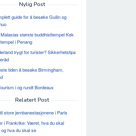
Nylig Post
plett guide for å besøke Guilin og
huo
Malasias største buddhisttempel Kek
 tempel i Penang
rland trygt for turister? Sikkerhetstips
seråd
ste tiden å besøke Birmingham,
nd
ourism i og rundt Bordeaux
Relatert Post
til store jernbanestasjonene i Paris
r i Frankrike: Været, hva du skal
 og hva du skal se