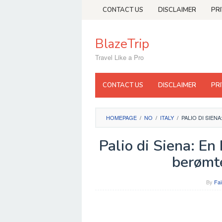
Skip
CONTACT US
DISCLAIMER
PR
to
content
BlazeTrip
Travel Like a Pro
CONTACT US
DISCLAIMER
PR
HOMEPAGE
/
NO
/
ITALY
/
PALIO DI SIEN
Palio di Siena: En
berømt
By
Fai