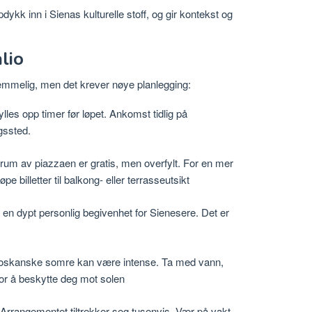
ykk inn i Sienas kulturelle stoff, og gir kontekst og
lio
emmelig, men det krever nøye planlegging:
les opp timer før løpet. Ankomst tidlig på
gssted.
trum av piazzaen er gratis, men overfylt. For en mer
e billetter til balkong- eller
terrasseutsikt
r en dypt personlig begivenhet for Sienesere. Det er
oskanske somre kan være intense. Ta med vann,
for å beskytte deg mot
solen
Arrangementet tiltrekker seg tusenvis. Vær på vakt