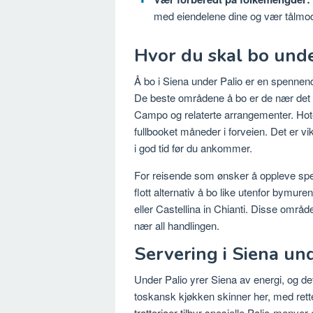
med eiendelene dine og vær tålmod
Hvor du skal bo unde
Å bo i Siena under Palio er en spennen
De beste områdene å bo er de nær det hi
Campo og relaterte arrangementer. Hotel
fullbooket måneder i forveien. Det er vikt
i god tid før du ankommer.
For reisende som ønsker å oppleve spe
flott alternativ å bo like utenfor bymu
eller Castellina in Chianti. Disse område
nær all handlingen.
Servering i Siena un
Under Palio yrer Siena av energi, og d
toskansk kjøkken skinner her, med rette
trattoriaer tilbyr spesielle Palio-menyer 