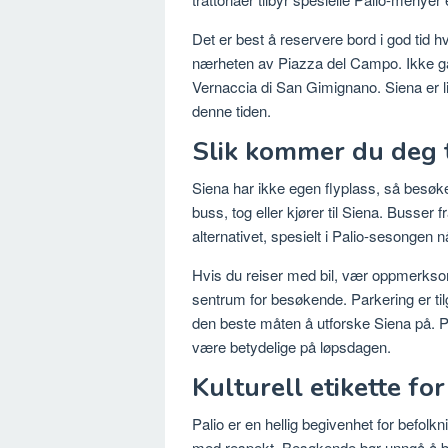
Det er best å reservere bord i god tid h
nærheten av Piazza del Campo. Ikke gå g
Vernaccia di San Gimignano. Siena er lik
denne tiden.
Slik kommer du deg ti
Siena har ikke egen flyplass, så besøkend
buss, tog eller kjører til Siena. Busser 
alternativet, spesielt i Palio-sesongen nå
Hvis du reiser med bil, vær oppmerksom på
sentrum for besøkende. Parkering er til
den beste måten å utforske Siena på. P
være betydelige på løpsdagen.
Kulturell etikette for
Palio er en hellig begivenhet for befol
med respekt. Besøkende bør unngå å bl