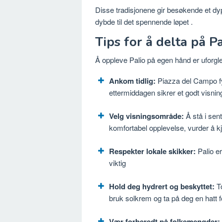
Disse tradisjonene gir besøkende et dypd
dybde til det spennende løpet
.
Tips for å delta på Pa
Å oppleve Palio på egen hånd er uforgl
Ankom tidlig:
Piazza del Campo fyl
ettermiddagen sikrer et godt visnin
Velg visningsområde:
Å stå i sen
komfortabel opplevelse, vurder å kjøp
Respekter lokale skikker:
Palio e
viktig
Hold deg hydrert og beskyttet:
T
bruk solkrem og ta på deg en hatt 
Vær forberedt på folkemengder: