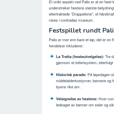
Et unikt aspekt ved Palio er at en hest
understreker hestens største betydning
ettertraktede “Drappellone”, et håndma
vises i contradas museum
.
Festspillet rundt Pal
Palio er mer enn bare et løp; det er en fle
hendelser inkluderer:
La Tratta (hesteutvelgelse):
Tre d
gjennom et lotterisystem, etterfulg
Historisk parade:
På løpsdagen sl
middelalderkostymer, bannere og fo
byens rike arv
.
Velsignelse av hestene:
Hver cont
ledsaget av bønner om seier og si