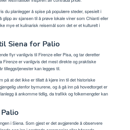
vis du planlegger å spise på populære steder, spesielt i
lipp av sjansen til å prøve lokale viner som Chianti eller
e mye et kulinarisk reisemål som det er et kulturelt i
l Siena for Palio
e flyr vanligvis til Firenze eller Pisa, og tar deretter
fra Firenze er vanligvis det mest direkte og praktiske
r tilleggstjenester kan legges til.
 at det ikke er tillatt å kjøre inn til det historiske
gjengelig utenfor bymurene, og å gå inn på hovedtorget er
lanlegg å ankomme tidlig, da trafikk og folkemengder kan
 Palio
kningen i Siena. Som gjest er det avgjørende å observere
ande seg inn i contrada-seremonier eller hånende