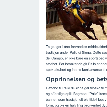
To ganger i året forvandles middelalderb
tradisjon under Palio di Siena.
Dette sp
del Campo, er ikke bare en sportsbegive
stolthet.
For besøkende gir Palio et enest
spektakulært og intens konkurranse til e
Opprinnelsen og bet
Røttene til Palio di Siena går tilbake til
og offentlige spill.
Begrepet “Palio” komme
banner, som tradisjonelt ble tildelt løps
form, og ble en halvårlig begivenhet dypt