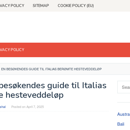
IVACY POLICY
SITEMAP
COOKIE POLICY (EU)
IVACY POLICY
A: EN BESØKENDES GUIDE TIL ITALIAS BERØMTE HESTEVEDDELØP
 besøkendes guide til Italias
Searc
for:
e hesteveddeløp
shal
Posted on
April 7, 2025
Austra
Bali