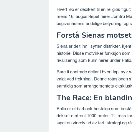
Hvert løp er dedikert til en religiøs fi
mens 16. august-løpet feirer Jomfru Ma
begivenhetens åndelige betydning, og 
Forstå Sienas motse
Siena er delt inn i sytten distrikter, kj
historie.
Disse motvirker funksjon som t
rivalisering som kulminerer under Palio
Bare ti contrade deltar i hvert løp: syv s
valgt ved trekning
.
Denne rotasjonen sik
samtidig som arrangementets eksklusiv
The Race: En blandin
Palio er et barback-hesteløp som bestå
dekker omtrent 1000 meter.
Til tross f
løpet en virvelvind av fart, strategi og rå