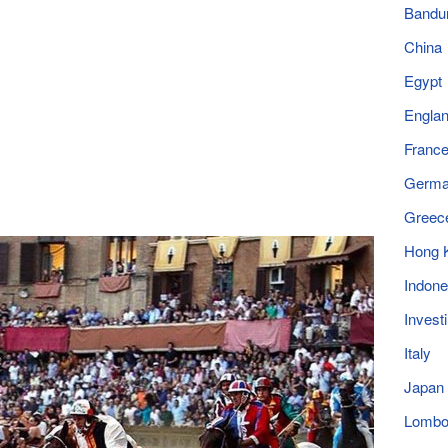
Bandu
China
Egypt
Engla
Franc
Germ
Greec
Hong 
Indone
Invest
Italy
Japan
Lomb