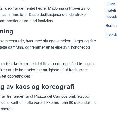
Guide 
gur: 2. juli-arrangementet hedrer Madonna di Provenzano,
matels
rias himmelfart
.
Disse dedikasjonene understreker
hoved
sammenfletter tro med
festivitas
Beste 
tning
Hvorda
ent som contrade, hver med sitt eget emblem, farger og rike
ette samfunn, og fremmer en følelse av tilhørighet og
.
om ikke konkurrerte i det tilsvarende løpet året før, og tre
rer at alle kontrader har muligheten til å konkurrere
itet opprettholdes
.
g av kaos og koreografi
r av tre runder rundt Piazza del Campos omkrets, og
or dens korthet – ofte varer i ikke mer enn 90 sekunder – er
 energi.