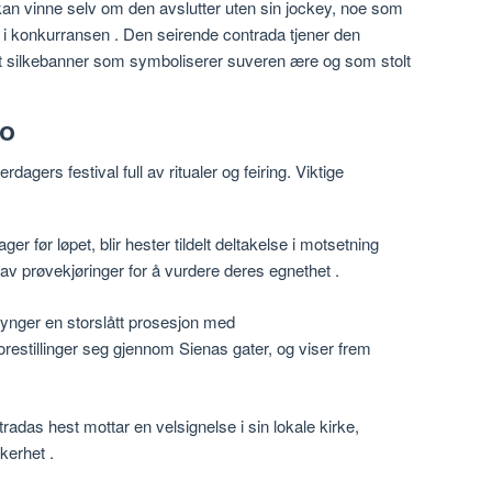
 kan vinne selv om den avslutter uten sin jockey, noe som
 i konkurransen
.
Den seirende contrada tjener den
lt silkebanner som symboliserer suveren ære og som stolt
io
rdagers festival full av ritualer og feiring.
Viktige
ager før løpet, blir hester tildelt deltakelse i motsetning
t av prøvekjøringer for å vurdere deres egnethet
.
ynger en storslått prosesjon med
restillinger seg gjennom Sienas gater, og viser frem
radas hest mottar en velsignelse i sin lokale kirke,
kkerhet
.