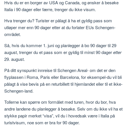
Hvis du er en borger av USA og Canada, og ønsker å besøke
Italia i 90 dager eller færre, trenger du ikke visum.
Hva trenger du? Turister er pålagt å ha et gyldig pass som
utløper mer enn 90 dager etter at du forlater EUs Schengen-
området.
Så, hvis du kommer 1. juni og planlegger å bo 90 dager til 29
august, trenger du et pass som er gyldig til minst 90 dager
etter
29. august.
På ditt synspunkt innreise til Schengen Areal- om det er den
flyplassen i Roma, Paris eller Barcelona, ​​for eksempel-du vil bli
pålagt å vise bevis på en returbillett til hjemlandet eller til et ikke-
Schengen-land.
Tollerne kan spørre om formålet med turen, hvor du bor, hva
andre landene du planlegger å besøke. Selv om du ikke vil ha et
stykke papir merket “visa”, vil du i hovedsak være i Italia på
turistvisum, noe som er bra for 90 dager.