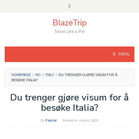
Skip
to
content
BlazeTrip
Travel Like a Pro
MENU
HOMEPAGE
/
NO
/
ITALY
/
DU TRENGER GJØRE VISUM FOR Å
BESØKE ITALIA?
Du trenger gjøre visum for å
besøke Italia?
By
Faishal
Posted on
June 6, 2020