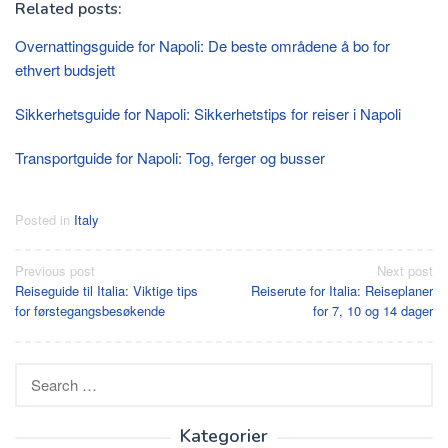
Related posts:
Overnattingsguide for Napoli: De beste områdene å bo for
ethvert budsjett
Sikkerhetsguide for Napoli: Sikkerhetstips for reiser i Napoli
Transportguide for Napoli: Tog, ferger og busser
Posted in
Italy
Post
Previous post
Next post
Reiseguide til Italia: Viktige tips
Reiserute for Italia: Reiseplaner
navigation
for førstegangsbesøkende
for 7, 10 og 14 dager
Search
for:
Kategorier