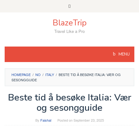
Skip
to
content
BlazeTrip
Travel Like a Pro
MENU
HOMEPAGE
/
NO
/
ITALY
/
BESTE TID Å BESØKE ITALIA: VÆR OG
SESONGGUIDE
Beste tid å besøke Italia: Vær
og sesongguide
By
Faishal
Posted on
September 23, 2025