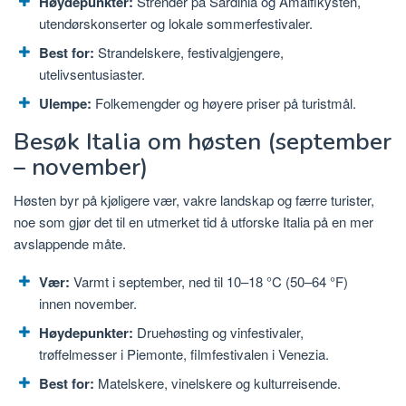
Høydepunkter:
Strender på Sardinia og Amalfikysten,
utendørskonserter og lokale sommerfestivaler.
Best for:
Strandelskere, festivalgjengere,
utelivsentusiaster.
Ulempe:
Folkemengder og høyere priser på turistmål.
Besøk Italia om høsten (september
– november)
Høsten byr på kjøligere vær, vakre landskap og færre turister,
noe som gjør det til en utmerket tid å utforske Italia på en mer
avslappende måte.
Vær:
Varmt i september, ned til 10–18 °C (50–64 °F)
innen november.
Høydepunkter:
Druehøsting og vinfestivaler,
trøffelmesser i Piemonte, filmfestivalen i Venezia.
Best for:
Matelskere, vinelskere og kulturreisende.