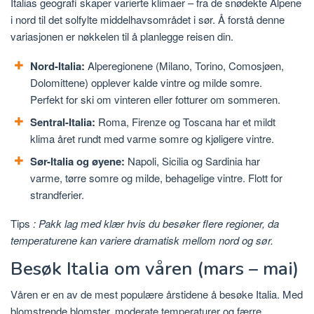
Italias geografi skaper varierte klimaer – fra de snødekte Alpene
i nord til det solfylte middelhavsområdet i sør. Å forstå denne
variasjonen er nøkkelen til å planlegge reisen din.
Nord-Italia:
Alperegionene (Milano, Torino, Comosjøen,
Dolomittene) opplever kalde vintre og milde somre.
Perfekt for ski om vinteren eller fotturer om sommeren.
Sentral-Italia:
Roma, Firenze og Toscana har et mildt
klima året rundt med varme somre og kjøligere vintre.
Sør-Italia og øyene:
Napoli, Sicilia og Sardinia har
varme, tørre somre og milde, behagelige vintre. Flott for
strandferier.
Tips
: Pakk lag med klær hvis du besøker flere regioner, da
temperaturene kan variere dramatisk mellom nord og sør.
Besøk Italia om våren (mars – mai)
Våren er en av de mest populære årstidene å besøke Italia. Med
blomstrende blomster, moderate temperaturer og færre