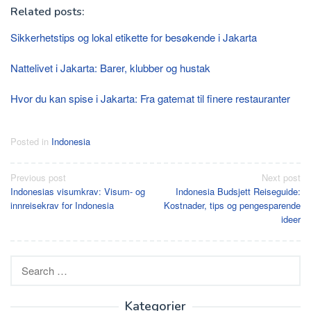
Related posts:
Sikkerhetstips og lokal etikette for besøkende i Jakarta
Nattelivet i Jakarta: Barer, klubber og hustak
Hvor du kan spise i Jakarta: Fra gatemat til finere restauranter
Posted in
Indonesia
Post
Previous post
Next post
Indonesias visumkrav: Visum- og
Indonesia Budsjett Reiseguide:
navigation
innreisekrav for Indonesia
Kostnader, tips og pengesparende
ideer
Search
for:
Kategorier