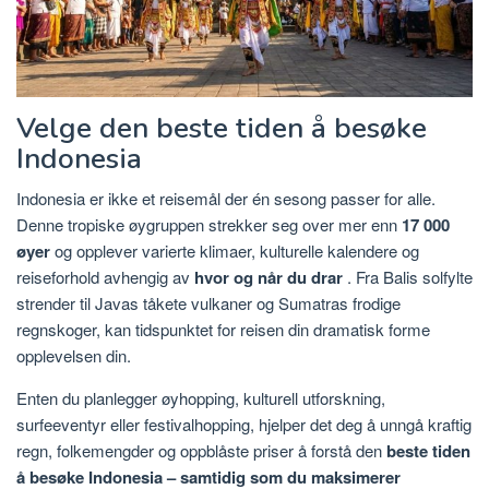
Velge den beste tiden å besøke
Indonesia
Indonesia er ikke et reisemål der én sesong passer for alle.
Denne tropiske øygruppen strekker seg over mer enn
17 000
øyer
og opplever varierte klimaer, kulturelle kalendere og
reiseforhold avhengig av
hvor og når du drar
. Fra Balis solfylte
strender til Javas tåkete vulkaner og Sumatras frodige
regnskoger, kan tidspunktet for reisen din dramatisk forme
opplevelsen din.
Enten du planlegger øyhopping, kulturell utforskning,
surfeeventyr eller festivalhopping,
hjelper det deg å unngå kraftig
regn, folkemengder og oppblåste priser å forstå den
beste tiden
å besøke Indonesia – samtidig som du maksimerer