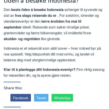
tiden å besøke Indonesia?
Den
beste tiden å besøke Indonesia
avhenger til syvende og
sist av
hva slags reisende du er
. For solskinn, strender og
utendørseventyr er den
tørre årstiden fra mai til
september
ideell. Reisende som søker rimelige priser,
grøntområder og færre folkemengder, vil imidlertid finne
skulder- og regntiden
like givende.
Indonesia er et reisemål som aldri sover – hver måned byr på
noe spesielt. Velg tidspunktet ditt med omhu, og landet vil
belønne deg med uforglemmelige opplevelser.
Klar til å planlegge ditt Indonesia-eventyr?
Finn riktig sesong
for reisestilen din, og la øyene gjøre resten.
Share this:
Facebook
Tweet
WhatsApp