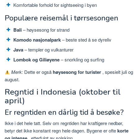
Komfortable forhold for sightseeing i byen
Populære reisemål i tørrsesongen
Bali
– høysesong for strand
Komodo nasjonalpark
– beste sted å se dyreliv
Java
– templer og vulkanturer
Lombok og Giliøyene
– snorkling og surfing
Merk:
Dette er også
høysesong for turister
, spesielt juli og
august.
Regntid i Indonesia (oktober til
april)
Er regntiden en dårlig tid å besøke?
Ikke i det hele tatt. Selv om regntiden har kraftigere nedbør,
betyr det ikke konstant regn hele dagen. Bygene er ofte
korte
og intense
, etterfulgt av solskinn.