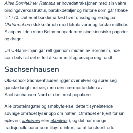
Altes Bornheimer Rathaus
er hovedattraksjonen med sin vakre
bindingsverksstruktur, barokkdetaljer og historie som går tilbake
til 1770. Det er et bondemarked hver onsdag og lørdag på
Uhrtürmchen
(klokketårnet) med lokale varer og ferske måltider.
Slapp av i den store Bethmannpark med sine kinesiske pagoder
og drager.
U4 U-Bahn-linjen går rett gjennom midten av Bornheim, noe
som betyr at det er lett å komme til og bevege seg rundt.
Sachsenhausen
Old-school Sachsenhausen ligger over elven og sprer seg
ganske langt mot sør, men den nærmeste delen av
Sachsenhausen-Nord er den mest populære.
Alle brosteinsgater og småbyfølelse, dette tilsynelatende
søvnige området lyser opp om natten. Området er kjent for sin
eplevin (
apfelwein
eller
ebbelwoi
), og det har mange
tradisjonelle barer som tilbyr drinken, samt turistsentrerte