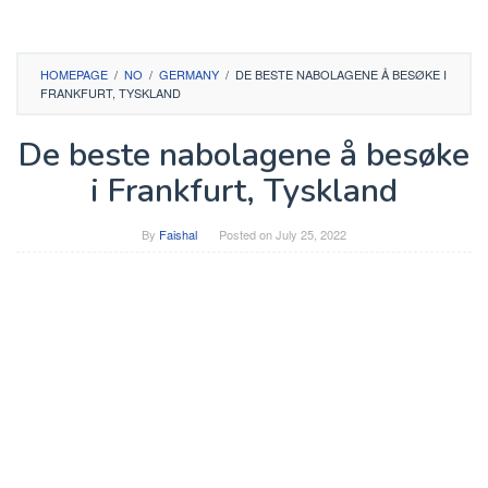
HOMEPAGE
/
NO
/
GERMANY
/
DE BESTE NABOLAGENE Å BESØKE I
FRANKFURT, TYSKLAND
De beste nabolagene å besøke
i Frankfurt, Tyskland
By
Faishal
Posted on
July 25, 2022