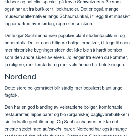
klubber og natteliv, spesielt på travle Schweizerstraße som
også har alt fra butikker til bokhandler. Det er også mange
museumsalternativer langs Schaumainkai, i tillegg til et massivt
loppemarked hver lørdag, regn eller solskinn.
Dette gjør Sachsenhausen populær blant studentpublikum og
bohemfolk. Det er noen billigere boligalternativer, i tillegg til noen
mer historiske bygninger siden det ikke ble så hardt bombet
som den andre siden av elven. Jo lenger fra elven du kommer,
jo roligere, mer forstads- og mer velstående blir befolkningen.
Nordend
Dette store boligområdet blir stadig mer populært blant unge
fagfolk.
Den har en god blanding av veletablerte boliger, komfortable
restauranter, hippe barer og bio (organiske) dagligvarebutikker i
sin fortsatte gentrifisering. Og Sachsenhausen er ikke det
eneste stedet med
apfelwein-
barer; Nordend har også mange
steder med den lokale drinken. Gater som Glauburgstrasse er