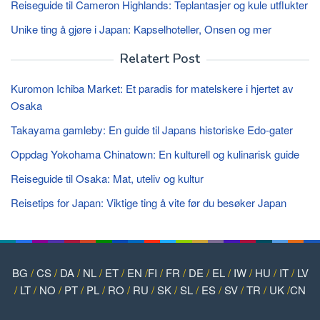
Reiseguide til Cameron Highlands: Teplantasjer og kule utflukter
Unike ting å gjøre i Japan: Kapselhoteller, Onsen og mer
Relatert Post
Kuromon Ichiba Market: Et paradis for matelskere i hjertet av
Osaka
Takayama gamleby: En guide til Japans historiske Edo-gater
Oppdag Yokohama Chinatown: En kulturell og kulinarisk guide
Reiseguide til Osaka: Mat, uteliv og kultur
Reisetips for Japan: Viktige ting å vite før du besøker Japan
BG
/
CS
/
DA
/
NL
/
ET
/
EN
/
FI
/
FR
/
DE
/
EL
/
IW
/
HU
/
IT
/
LV
/
LT
/
NO
/
PT
/
PL
/
RO
/
RU
/
SK
/
SL
/
ES
/
SV
/
TR
/
UK
/
CN