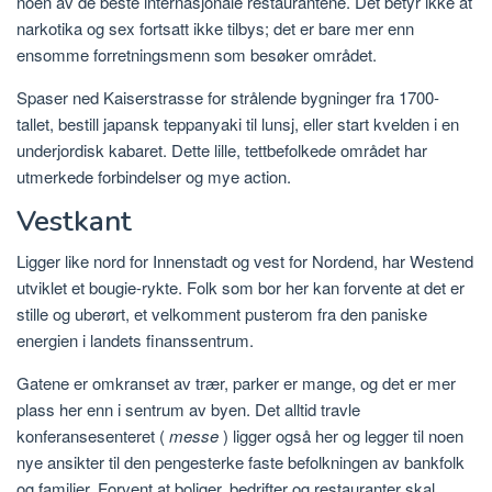
noen av de beste internasjonale restaurantene. Det betyr ikke at
narkotika og sex fortsatt ikke tilbys; det er bare mer enn
ensomme forretningsmenn som besøker området.
Spaser ned Kaiserstrasse for strålende bygninger fra 1700-
tallet, bestill japansk teppanyaki til lunsj, eller start kvelden i en
underjordisk kabaret. Dette lille, tettbefolkede området har
utmerkede forbindelser og mye action.
Vestkant
Ligger like nord for Innenstadt og vest for Nordend, har Westend
utviklet et bougie-rykte. Folk som bor her kan forvente at det er
stille og uberørt, et velkomment pusterom fra den paniske
energien i landets finanssentrum.
Gatene er omkranset av trær, parker er mange, og det er mer
plass her enn i sentrum av byen. Det alltid travle
konferansesenteret (
messe
) ligger også her og legger til noen
nye ansikter til den pengesterke faste befolkningen av bankfolk
og familier. Forvent at boliger, bedrifter og restauranter skal