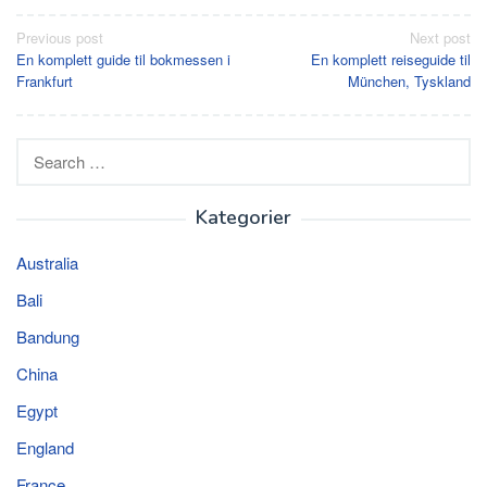
Post
Previous post
Next post
En komplett guide til bokmessen i
En komplett reiseguide til
navigation
Frankfurt
München, Tyskland
Search
for:
Kategorier
Australia
Bali
Bandung
China
Egypt
England
France