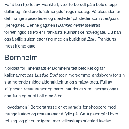
For å bo i hjertet av Frankfurt, vær forberedt på å betale topp
dollar og håndtere turistmengder regelmessig. På plussiden er
det mange spisesteder og utesteder på steder som
Freßgass
(beitegate). Denne gågaten i
Bankenviertel
(sentralt
forretningsdistrikt) er Frankfurts kulinariske hovedgate. Du kan
også stille sulten etter ting med en butikk på
Zeil
, Frankfurts
mest kjente gate.
Bornheim
Nordøst for Innenstadt er Bornheim tett befolket og får
kallenavnet
das Lustige Dorf
(den morsomme landsbyen) for sin
sjarmerende middelalderarkitektur og småby-preg. Full av
leiligheter, restauranter og barer, har det et stort internasjonalt
samfunn og er et flott sted å bo.
Hovedgaten i Bergerstrasse er et paradis for shoppere med
mange kafeer og restauranter å fylle på. Små gater går i hver
retning, og gir en roligere, mer fellesskapsorientert følelse.