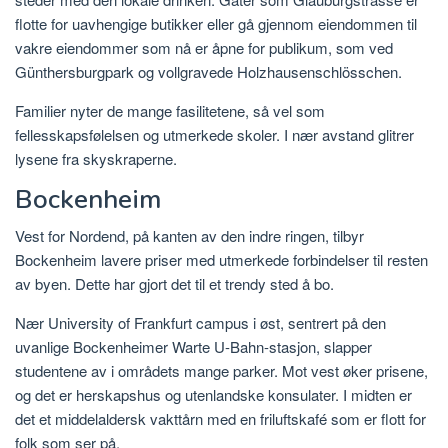
flotte for uavhengige butikker eller gå gjennom eiendommen til
vakre eiendommer som nå er åpne for publikum, som ved
Günthersburgpark og vollgravede Holzhausenschlösschen.
Familier nyter de mange fasilitetene, så vel som
fellesskapsfølelsen og utmerkede skoler. I nær avstand glitrer
lysene fra skyskraperne.
Bockenheim
Vest for Nordend, på kanten av den indre ringen, tilbyr
Bockenheim lavere priser med utmerkede forbindelser til resten
av byen. Dette har gjort det til et trendy sted å bo.
Nær University of Frankfurt campus i øst, sentrert på den
uvanlige Bockenheimer Warte U-Bahn-stasjon, slapper
studentene av i områdets mange parker. Mot vest øker prisene,
og det er herskapshus og utenlandske konsulater. I midten er
det et middelaldersk vakttårn med en friluftskafé som er flott for
folk som ser på.