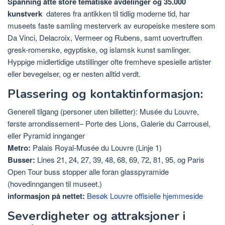
Spanning åtte store tematiske avdelinger og 35.000
kunstverk
dateres fra antikken til tidlig moderne tid, har
museets faste samling mesterverk av europeiske mestere som
Da Vinci, Delacroix, Vermeer og Rubens, samt uovertruffen
gresk-romerske, egyptiske, og islamsk kunst samlinger.
Hyppige midlertidige utstillinger ofte fremheve spesielle artister
eller bevegelser, og er nesten alltid verdt.
Plassering og kontaktinformasjon:
Generell tilgang (personer uten billetter): Musée du Louvre,
første arrondissement– Porte des Lions, Galerie du Carrousel,
eller Pyramid innganger
Metro:
Palais Royal-Musée du Louvre (Linje 1)
Busser:
Lines 21, 24, 27, 39, 48, 68, 69, 72, 81, 95, og Paris
Open Tour buss stopper alle foran glasspyramide
(hovedinngangen til museet.)
informasjon på nettet:
Besøk Louvre offisielle hjemmeside
Severdigheter og attraksjoner i