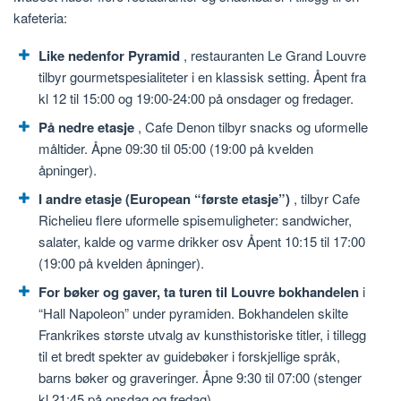
kafeteria:
Like nedenfor Pyramid
, restauranten Le Grand Louvre
tilbyr gourmetspesialiteter i en klassisk setting. Åpent fra
kl 12 til 15:00 og 19:00-24:00 på onsdager og fredager.
På nedre etasje
, Cafe Denon tilbyr snacks og uformelle
måltider. Åpne 09:30 til 05:00 (19:00 på kvelden
åpninger).
I andre etasje (European “første etasje”)
, tilbyr Cafe
Richelieu flere uformelle spisemuligheter: sandwicher,
salater, kalde og varme drikker osv Åpent 10:15 til 17:00
(19:00 på kvelden åpninger).
For bøker og gaver, ta turen til Louvre bokhandelen
i
“Hall Napoleon” under pyramiden. Bokhandelen skilte
Frankrikes største utvalg av kunsthistoriske titler, i tillegg
til et bredt spekter av guidebøker i forskjellige språk,
barns bøker og graveringer. Åpne 9:30 til 07:00 (stenger
kl 21:45 på onsdag og fredag).