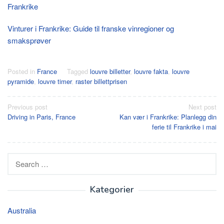
Frankrike
Vinturer i Frankrike: Guide til franske vinregioner og
smaksprøver
Posted in
France
Tagged
louvre billetter
,
louvre fakta
,
louvre
pyramide
,
louvre timer
,
raster billettprisen
Post
Previous post
Next post
Driving in Paris, France
Kan vær i Frankrike: Planlegg din
navigation
ferie til Frankrike i mai
Search
for:
Kategorier
Australia