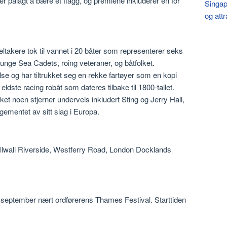
er pålagt å bære et flagg, og premiene inkluderer en for
Singap
og att
deltakere tok til vannet i 20 båter som representerer seks
t unge Sea Cadets, roing veteraner, og båtfolket.
lse og har tiltrukket seg en rekke fartøyer som en kopi
dste racing robåt som dateres tilbake til 1800-tallet.
ket noen stjerner underveis inkludert Sting og Jerry Hall,
gementet av sitt slag i Europa.
llwall Riverside, Westferry Road, London Docklands
i september nært ordførerens Thames Festival. Starttiden