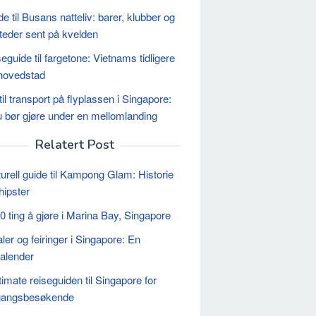
e til Busans natteliv: barer, klubber og
teder sent på kvelden
eguide til fargetone: Vietnams tidligere
hovedstad
il transport på flyplassen i Singapore:
 bør gjøre under en mellomlanding
Relatert Post
turell guide til Kampong Glam: Historie
hipster
0 ting å gjøre i Marina Bay, Singapore
ler og feiringer i Singapore: En
kalender
timate reiseguiden til Singapore for
egangsbesøkende