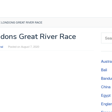
E LONDONS GREAT RIVER RACE
ndons Great River Race
Searc
for:
hal
Posted on
August 7, 2020
Austra
Bali
Bandu
China
Egypt
Engla