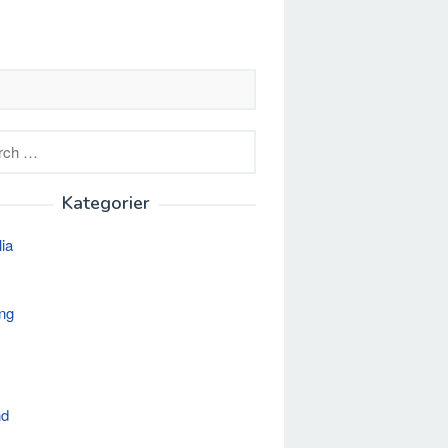
h
Kategorier
lia
ng
nd