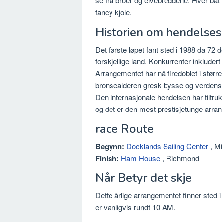
se fra broer og elvebreddene. Hver båt 
fancy kjole.
Historien om hendelses
Det første løpet fant sted i 1988 da 72 
forskjellige land. Konkurrenter inkluder
Arrangementet har nå firedoblet i større
bronsealderen gresk bysse og verdens el
Den internasjonale hendelsen har tiltruk
og det er den mest prestisjetunge arran
race Route
Begynn:
Docklands Sailing Center
, Mi
Finish:
Ham House
, Richmond
Når Betyr det skje
Dette årlige arrangementet finner sted 
er vanligvis rundt 10 AM.