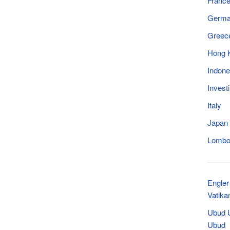
Franc
Germ
Greec
Hong 
Indone
Invest
Italy
Japan
Lomb
Engler
Vatika
Ubud U
Ubud