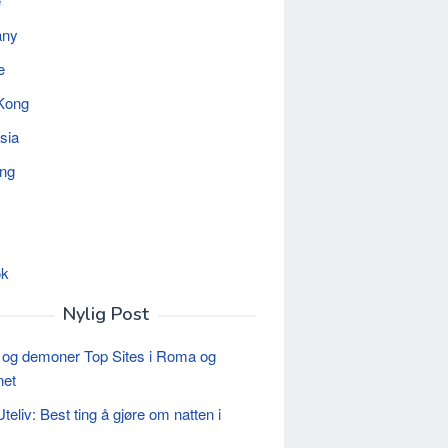
e
any
e
Kong
sia
ing
ok
Nylig Post
 og demoner Top Sites i Roma og
net
teliv: Best ting å gjøre om natten i