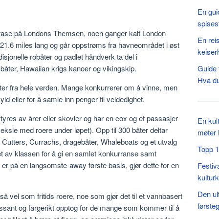
En guid
spises
g rase på Londons Themsen, noen ganger kalt London
En reis
 21.6 miles lang og går oppstrøms fra havneområdet i øst
keiser
isjonelle robåter og padlet håndverk ta del i
Guide t
båter, Hawaiian krigs kanoer og vikingskip.
Hva du
ter fra hele verden. Mange konkurrerer om å vinne, men
yld eller for å samle inn penger til veldedighet.
tyres av årer eller skovler og har en cox og et passasjer
En kul
ksle med roere under løpet). Opp til 300 båter deltar
møter 
s, Cutters, Currachs, dragebåter, Whaleboats og et utvalg
Topp 1
 av klassen for å gi en samlet konkurranse samt
r på en langsomste-away første basis, gjør dette for en
Festiva
kultur
Den ul
 så vel som fritids roere, noe som gjør det til et vannbasert
først
essant og fargerikt opptog for de mange som kommer til å