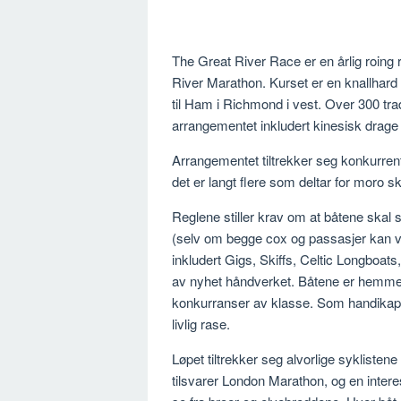
The Great River Race er en årlig roin
River Marathon. Kurset er en knallhard
til Ham i Richmond i vest. Over 300 trad
arrangementet inkludert kinesisk drage 
Arrangementet tiltrekker seg konkurren
det er langt flere som deltar for moro sk
Reglene stiller krav om at båtene skal s
(selv om begge cox og passasjer kan ve
inkludert Gigs, Skiffs, Celtic Longboat
av nyhet håndverket. Båtene er hemmet
konkurranser av klasse. Som handikap e
livlig rase.
Løpet tiltrekker seg alvorlige syklistene
tilsvarer London Marathon, og en inter