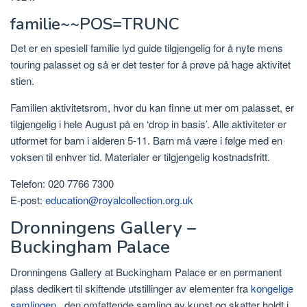
familie~~POS=TRUNC
Det er en spesiell familie lyd guide tilgjengelig for å nyte mens
touring palasset og så er det tester for å prøve på hage aktivitet
stien.
Familien aktivitetsrom, hvor du kan finne ut mer om palasset, er
tilgjengelig i hele August på en ‘drop in basis’. Alle aktiviteter er
utformet for barn i alderen 5-11. Barn må være i følge med en
voksen til enhver tid. Materialer er tilgjengelig kostnadsfritt.
Telefon: 020 7766 7300
E-post:
education@royalcollection.org.uk
Dronningens Gallery –
Buckingham Palace
Dronningens Gallery at Buckingham Palace er en permanent
plass dedikert til skiftende utstillinger av elementer fra
kongelige
samlingen
, den omfattende samling av kunst og skatter holdt i