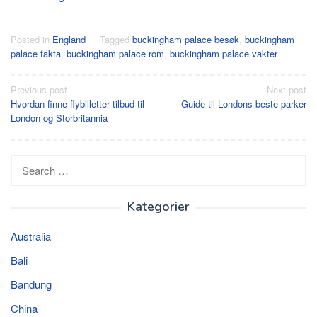
Posted in
England
Tagged
buckingham palace besøk
,
buckingham
palace fakta
,
buckingham palace rom
,
buckingham palace vakter
Post
Previous post
Next post
Hvordan finne flybilletter tilbud til
Guide til Londons beste parker
navigation
London og Storbritannia
Search
for:
Kategorier
Australia
Bali
Bandung
China