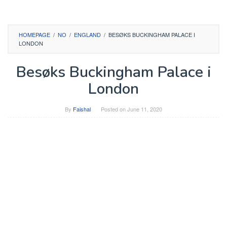
HOMEPAGE
/
NO
/
ENGLAND
/
BESØKS BUCKINGHAM PALACE I
LONDON
Besøks Buckingham Palace i
London
By
Faishal
Posted on
June 11, 2020