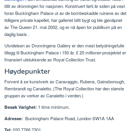
tillit av dronningen for nasjonen. Konstruert førti år siden på vest
foran Buckingham Palace ut av de bombeskadde ruinene av det
tidligere private kapellet, har galleriet blitt bygt og ble gjenåpnet
av The Queen 21. mai 2002, og er nå åpen for publikum på en
daglig basis .
Utvidelsen av Dronningens Gallery er den mest betydningsfulle
tillegg til Buckingham Palace i 150 år. £ 20 millioner-prosjektet er
finansiert utelukkende av Royal Collection Trust.
Høydepunkter
Forvent å se kunstverk av Caravaggio, Rubens, Gainsborough,
Rembrandt og Canaletto. (The Royal Collection har den største
gruppen av verker av Canaletto i verden.)
Besøk Varighet:
1 time minimum.
Adresse:
Buckingham Palace Road, London SW1A 1AA
Tel:
020 7766 7301