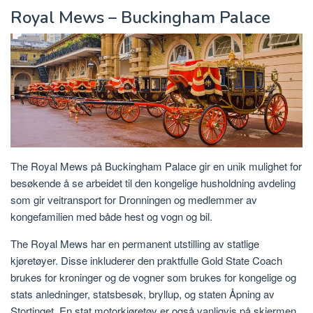
Royal Mews – Buckingham Palace
The Royal Mews på Buckingham Palace gir en unik mulighet for
besøkende å se arbeidet til den kongelige husholdning avdeling
som gir veitransport for Dronningen og medlemmer av
kongefamilien med både hest og vogn og bil.
The Royal Mews har en permanent utstilling av statlige
kjøretøyer. Disse inkluderer den praktfulle Gold State Coach
brukes for kroninger og de vogner som brukes for kongelige og
stats anledninger, statsbesøk, bryllup, og staten Åpning av
Stortinget. En stat motorkjøretøy er også vanligvis på skjermen.