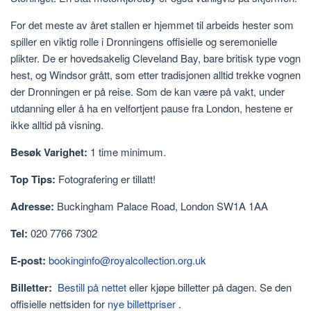
For det meste av året stallen er hjemmet til arbeids hester som
spiller en viktig rolle i Dronningens offisielle og seremonielle
plikter. De er hovedsakelig Cleveland Bay, bare britisk type vogn
hest, og Windsor grått, som etter tradisjonen alltid trekke vognen
der Dronningen er på reise. Som de kan være på vakt, under
utdanning eller å ha en velfortjent pause fra London, hestene er
ikke alltid på visning.
Besøk Varighet:
1 time minimum.
Top Tips:
Fotografering er tillatt!
Adresse:
Buckingham Palace Road, London SW1A 1AA
Tel:
020 7766 7302
E-post:
bookinginfo@royalcollection.org.uk
Billetter:
Bestill på nettet
eller kjøpe billetter på dagen. Se den
offisielle nettsiden for
nye billettpriser
.