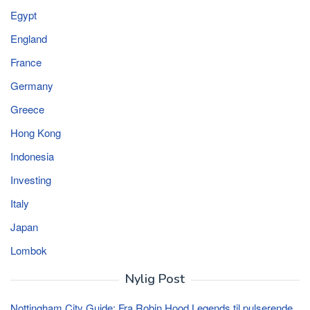
Egypt
England
France
Germany
Greece
Hong Kong
Indonesia
Investing
Italy
Japan
Lombok
Nylig Post
Nottingham City Guide: Fra Robin Hood Legends til pulserende