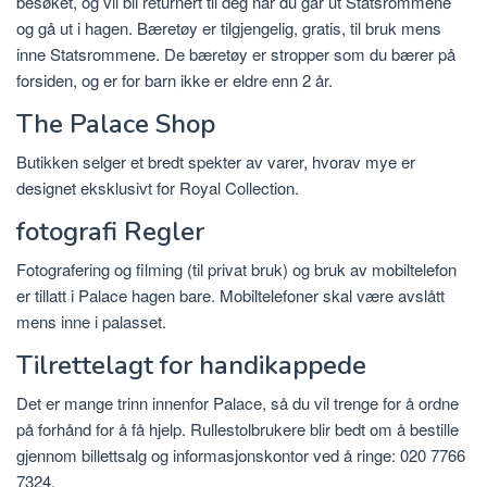
besøket, og vil bli returnert til deg når du går ut Statsrommene
og gå ut i hagen. Bæretøy er tilgjengelig, gratis, til bruk mens
inne Statsrommene. De bæretøy er stropper som du bærer på
forsiden, og er for barn ikke er eldre enn 2 år.
The Palace Shop
Butikken selger et bredt spekter av varer, hvorav mye er
designet eksklusivt for Royal Collection.
fotografi Regler
Fotografering og filming (til privat bruk) og bruk av mobiltelefon
er tillatt i Palace hagen bare. Mobiltelefoner skal være avslått
mens inne i palasset.
Tilrettelagt for handikappede
Det er mange trinn innenfor Palace, så du vil trenge for å ordne
på forhånd for å få hjelp. Rullestolbrukere blir bedt om å bestille
gjennom billettsalg og informasjonskontor ved å ringe: 020 7766
7324.