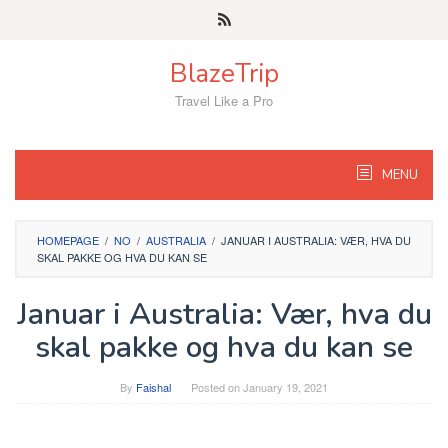
Skip
to
content
BlazeTrip
Travel Like a Pro
MENU
HOMEPAGE
/
NO
/
AUSTRALIA
/
JANUAR I AUSTRALIA: VÆR, HVA DU
SKAL PAKKE OG HVA DU KAN SE
Januar i Australia: Vær, hva du
skal pakke og hva du kan se
By
Faishal
Posted on
January 19, 2021