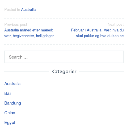
Posted in
Australia
Post
Previous post
Next post
Australia måned etter måned:
Februar i Australia: Vær, hva du
navigation
vær, begivenheter, helligdager
skal pakke og hva du kan se
Search
for:
Kategorier
Australia
Bali
Bandung
China
Egypt