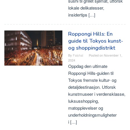
sushi til grillet sjømat, utforsk
lokale delikatesser,
insidertips […]
Roppongi Hills: En
guide til Tokyos kunst-
og shoppingdistrikt
By
Faishal
Posted on
November 1,
2024
Oppdag den ultimate
Roppongi Hills-guiden til
Tokyos fremste kultur- og
detaljdestinasjon. Utforsk
kunstmuseer i verdensklasse,
luksusshopping,
matopplevelser og
underholdningsmuligheter
i […]