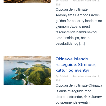
By
Faishal
Posted on
November 2,
2024
Oppdag den ultimate
Arashiyama Bamboo Grove-
guiden for en fortryllende reise
gjennom Japans mest
fascinerende bambusskog.
Lær innsidetips, beste
besøkstider og […]
Okinawa Islands
reiseguide: Strender,
kultur og eventyr
By
Faishal
Posted on
November 2,
2024
Oppdag den ultimate Okinawa
Islands reiseguide med
uberørte strender, rik kulturarv
og spennende eventyr.