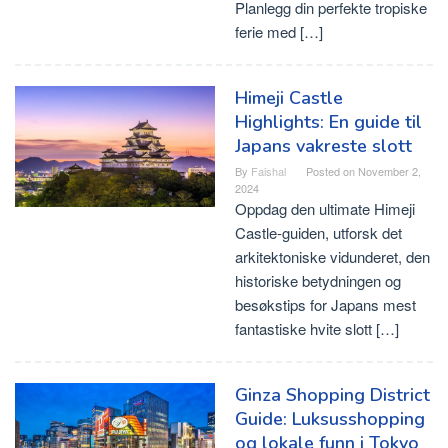
Planlegg din perfekte tropiske
ferie med […]
Himeji Castle
Highlights: En guide til
Japans vakreste slott
By
Faishal
Posted on
November 2,
2024
Oppdag den ultimate Himeji
Castle-guiden, utforsk det
arkitektoniske vidunderet, den
historiske betydningen og
besøkstips for Japans mest
fantastiske hvite slott […]
Ginza Shopping District
Guide: Luksusshopping
og lokale funn i Tokyo