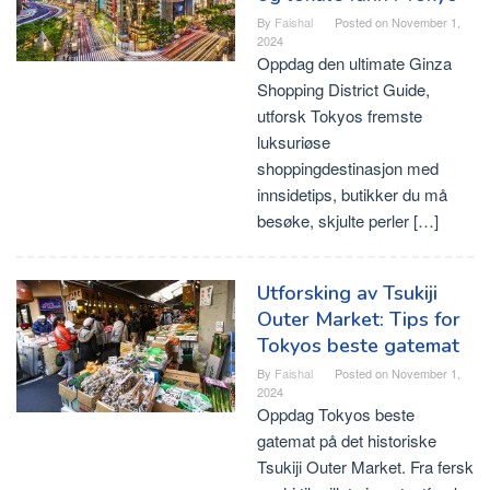
By
Faishal
Posted on
November 1,
2024
Oppdag den ultimate Ginza
Shopping District Guide,
utforsk Tokyos fremste
luksuriøse
shoppingdestinasjon med
innsidetips, butikker du må
besøke, skjulte perler […]
Utforsking av Tsukiji
Outer Market: Tips for
Tokyos beste gatemat
By
Faishal
Posted on
November 1,
2024
Oppdag Tokyos beste
gatemat på det historiske
Tsukiji Outer Market. Fra fersk