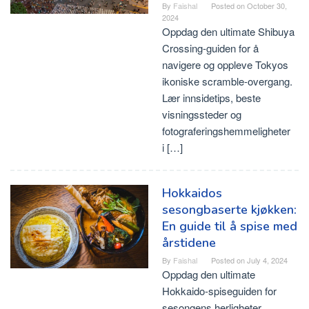
By
Faishal
Posted on
October 30,
2024
Oppdag den ultimate Shibuya
Crossing-guiden for å
navigere og oppleve Tokyos
ikoniske scramble-overgang.
Lær innsidetips, beste
visningssteder og
fotograferingshemmeligheter
i […]
Hokkaidos
sesongbaserte kjøkken:
En guide til å spise med
årstidene
By
Faishal
Posted on
July 4, 2024
Oppdag den ultimate
Hokkaido-spiseguiden for
sesongens herligheter.