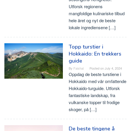
Utforsk regionens
mangfoldige kulinariske tilbud
hele året og nyt de beste
lokale ingrediensene […]
Topp turstier i
Hokkaido: En trekkers
guide
By
Faishal
Posted on
July 4, 2024
Oppdag de beste turstiene i
Hokkaido med vår omfattende
Hokkaido-turguide. Utforsk
fantastiske landskap, fra
vulkanske topper til frodige
skoger, på […]
De beste tingene å