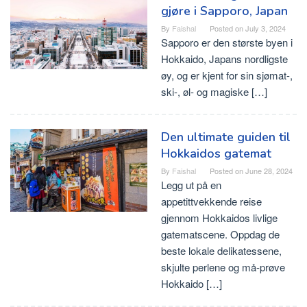
gjøre i Sapporo, Japan
By
Faishal
Posted on
July 3, 2024
Sapporo er den største byen i
Hokkaido, Japans nordligste
øy, og er kjent for sin sjømat-,
ski-, øl- og magiske […]
Den ultimate guiden til
Hokkaidos gatemat
By
Faishal
Posted on
June 28, 2024
Legg ut på en
appetittvekkende reise
gjennom Hokkaidos livlige
gatematscene. Oppdag de
beste lokale delikatessene,
skjulte perlene og må-prøve
Hokkaido […]