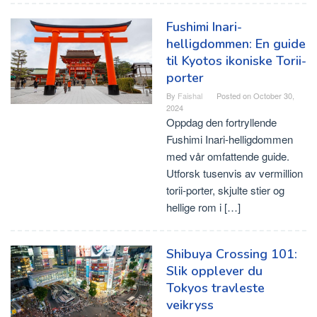
Fushimi Inari-
helligdommen: En guide
til Kyotos ikoniske Torii-
porter
By
Faishal
Posted on
October 30,
2024
Oppdag den fortryllende
Fushimi Inari-helligdommen
med vår omfattende guide.
Utforsk tusenvis av vermillion
torii-porter, skjulte stier og
hellige rom i […]
Shibuya Crossing 101:
Slik opplever du
Tokyos travleste
veikryss