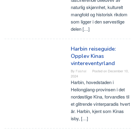
naturlig skjønnhet, kulturelt
mangfold og historisk rikdom
som ligger i den sørvestlige
delen […]
Harbin reiseguide:
Opplev Kinas
vintereventyrland
By
Faishal
Posted on
December 10,
2024
Harbin, hovedstaden i
Heilongjiang-provinsen i det
nordøstlige Kina, forvandles til
et glitrende vinterparadis hvert
år. Harbin, kjent som Kinas
isby, […]