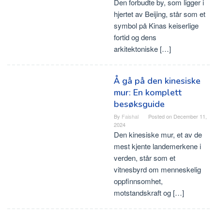
Den forbudte by, som ligger i
hjertet av Beijing, står som et
symbol på Kinas keiserlige
fortid og dens
arkitektoniske […]
Å gå på den kinesiske
mur: En komplett
besøksguide
By
Faishal
Posted on
December 11,
2024
Den kinesiske mur, et av de
mest kjente landemerkene i
verden, står som et
vitnesbyrd om menneskelig
oppfinnsomhet,
motstandskraft og […]