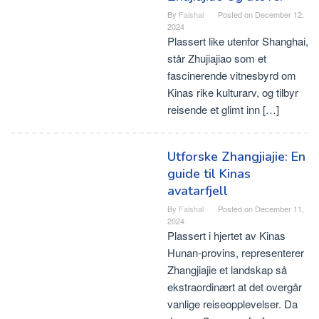
By
Faishal
Posted on
December 12,
2024
Plassert like utenfor Shanghai,
står Zhujiajiao som et
fascinerende vitnesbyrd om
Kinas rike kulturarv, og tilbyr
reisende et glimt inn […]
Utforske Zhangjiajie: En
guide til Kinas
avatarfjell
By
Faishal
Posted on
December 11,
2024
Plassert i hjertet av Kinas
Hunan-provins, representerer
Zhangjiajie et landskap så
ekstraordinært at det overgår
vanlige reiseopplevelser. Da