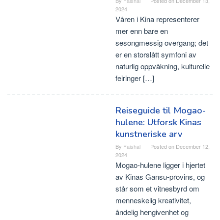
By
Faishal
Posted on
December 13,
2024
Våren i Kina representerer
mer enn bare en
sesongmessig overgang; det
er en storslått symfoni av
naturlig oppvåkning, kulturelle
feiringer […]
Reiseguide til Mogao-
hulene: Utforsk Kinas
kunstneriske arv
By
Faishal
Posted on
December 12,
2024
Mogao-hulene ligger i hjertet
av Kinas Gansu-provins, og
står som et vitnesbyrd om
menneskelig kreativitet,
åndelig hengivenhet og