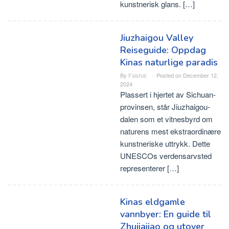
kunstnerisk glans. […]
Jiuzhaigou Valley
Reiseguide: Oppdag
Kinas naturlige paradis
By
Faishal
Posted on
December 12,
2024
Plassert i hjertet av Sichuan-
provinsen, står Jiuzhaigou-
dalen som et vitnesbyrd om
naturens mest ekstraordinære
kunstneriske uttrykk. Dette
UNESCOs verdensarvsted
representerer […]
Kinas eldgamle
vannbyer: En guide til
Zhujiajiao og utover