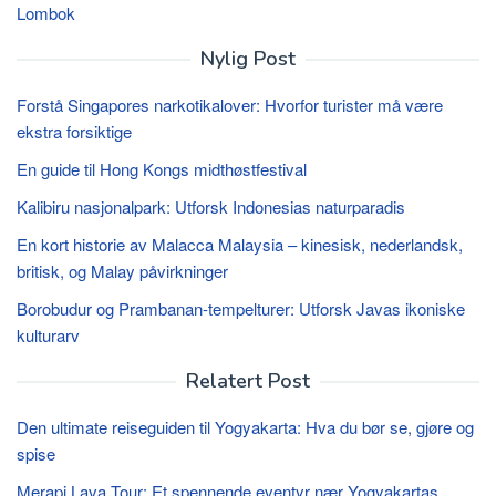
Lombok
Nylig Post
Forstå Singapores narkotikalover: Hvorfor turister må være
ekstra forsiktige
En guide til Hong Kongs midthøstfestival
Kalibiru nasjonalpark: Utforsk Indonesias naturparadis
En kort historie av Malacca Malaysia – kinesisk, nederlandsk,
britisk, og Malay påvirkninger
Borobudur og Prambanan-tempelturer: Utforsk Javas ikoniske
kulturarv
Relatert Post
Den ultimate reiseguiden til Yogyakarta: Hva du bør se, gjøre og
spise
Merapi Lava Tour: Et spennende eventyr nær Yogyakartas