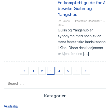
En komplett guide for å
besøke Guilin og
Yangshuo
By
Faishal
Posted on
December 10,
2024
Guilin og Yangshuo er
synonyme med noen av de
mest fantastiske landskapene
i Kina. Disse destinasjonene
er kjent for sine […]
1
2
3
4
5
6
Search
for:
Kategorier
Australia