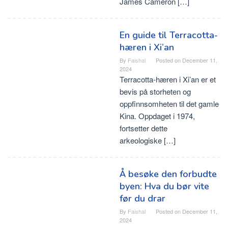
James Cameron […]
En guide til Terracotta-
hæren i Xi’an
By
Faishal
Posted on
December 11,
2024
Terracotta-hæren i Xi’an er et
bevis på storheten og
oppfinnsomheten til det gamle
Kina. Oppdaget i 1974,
fortsetter dette
arkeologiske […]
Å besøke den forbudte
byen: Hva du bør vite
før du drar
By
Faishal
Posted on
December 11,
2024