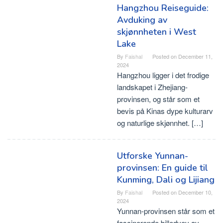
Hangzhou Reiseguide:
Avduking av
skjønnheten i West
Lake
By
Faishal
Posted on
December 11,
2024
Hangzhou ligger i det frodige
landskapet i Zhejiang-
provinsen, og står som et
bevis på Kinas dype kulturarv
og naturlige skjønnhet. […]
Utforske Yunnan-
provinsen: En guide til
Kunming, Dali og Lijiang
By
Faishal
Posted on
December 10,
2024
Yunnan-provinsen står som et
fascinerende billedvev av